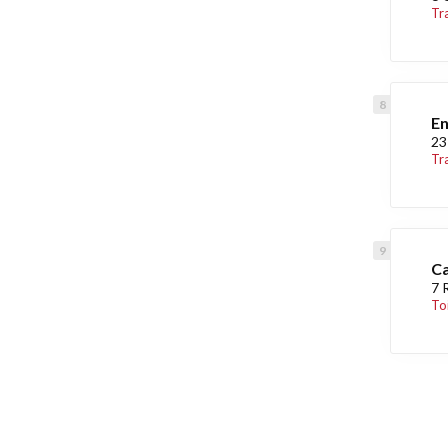
Tr
En
23
Tr
Ca
7 
To