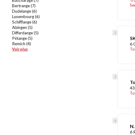
Bascharage (7)
Tr
Se
Bertrange (7)
Dudelange (6)
Luxembourg (6)
Schifflange (6)
Alzingen (5)
Differdange (5)
SK
Pétange (5)
Remich (4)
6 
Voir plus
To
To
43
To
N.
6 