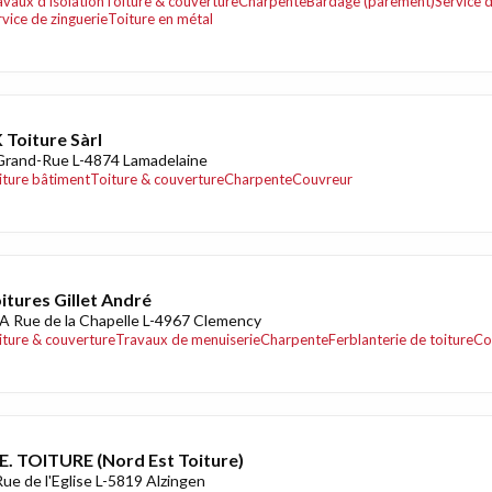
avaux d'isolation
Toiture & couverture
Charpente
Bardage (parement)
Service 
rvice de zinguerie
Toiture en métal
 Toiture Sàrl
Grand-Rue L-4874 Lamadelaine
iture bâtiment
Toiture & couverture
Charpente
Couvreur
itures Gillet André
A Rue de la Chapelle L-4967 Clemency
iture & couverture
Travaux de menuiserie
Charpente
Ferblanterie de toiture
Co
E. TOITURE (Nord Est Toiture)
Rue de l'Eglise L-5819 Alzingen