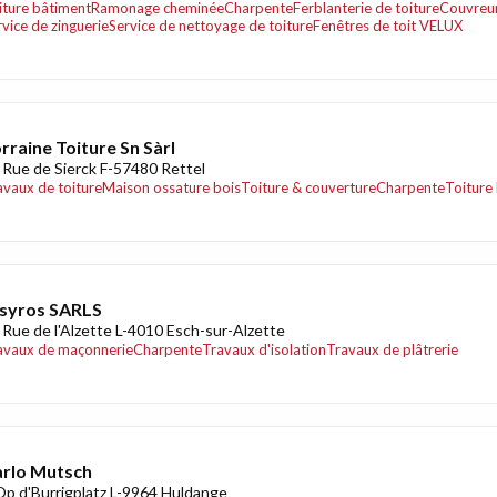
iture bâtiment
Ramonage cheminée
Charpente
Ferblanterie de toiture
Couvreu
rvice de zinguerie
Service de nettoyage de toiture
Fenêtres de toit VELUX
rraine Toiture Sn Sàrl
 Rue de Sierck F-57480 Rettel
avaux de toiture
Maison ossature bois
Toiture & couverture
Charpente
Toiture
syros SARLS
 Rue de l'Alzette L-4010 Esch-sur-Alzette
avaux de maçonnerie
Charpente
Travaux d'isolation
Travaux de plâtrerie
rlo Mutsch
Op d'Burrigplatz L-9964 Huldange