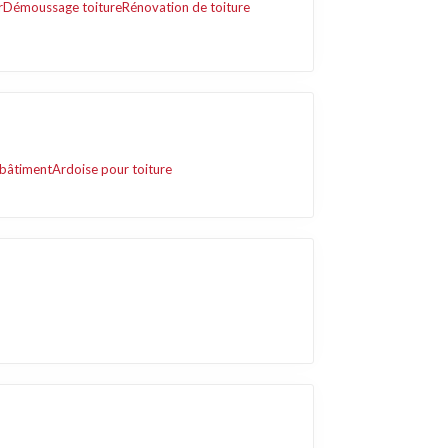
r
Démoussage toiture
Rénovation de toiture
 bâtiment
Ardoise pour toiture