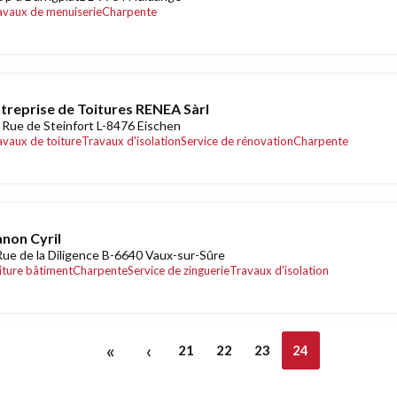
avaux de menuiserie
Charpente
treprise de Toitures RENEA Sàrl
 Rue de Steinfort L-8476 Eischen
avaux de toiture
Travaux d'isolation
Service de rénovation
Charpente
non Cyril
Rue de la Diligence B-6640 Vaux-sur-Sûre
iture bâtiment
Charpente
Service de zinguerie
Travaux d'isolation
«
‹
21
22
23
24