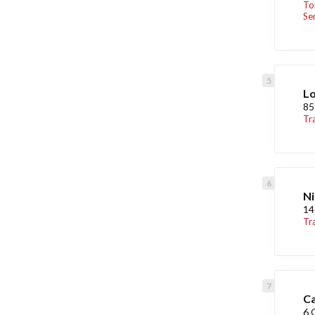
To
Se
Lo
85
Tr
Ni
14
Tr
Ca
6 