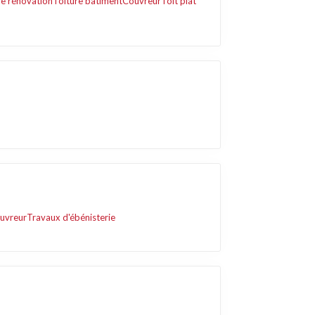
de rénovation
Toiture bâtiment
Couvreur
Toit plat
uvreur
Travaux d'ébénisterie