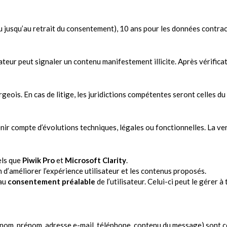
u jusqu’au retrait du consentement), 10 ans pour les données contrac
eur peut signaler un contenu manifestement illicite. Après vérificat
rgeois. En cas de litige, les juridictions compétentes seront celles
ir compte d’évolutions techniques, légales ou fonctionnelles. La vers
els que
Piwik Pro
et
Microsoft Clarity
.
n d’améliorer l’expérience utilisateur et les contenus proposés.
 au
consentement préalable
de l’utilisateur. Celui-ci peut le gérer
(nom, prénom, adresse e-mail, téléphone, contenu du message) sont co