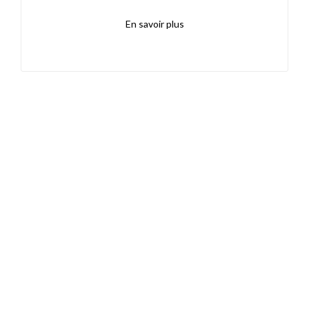
En savoir plus
Découvrez également
Maison.lu
Habiter.lu
Liens utiles
Contact
Mentions légales