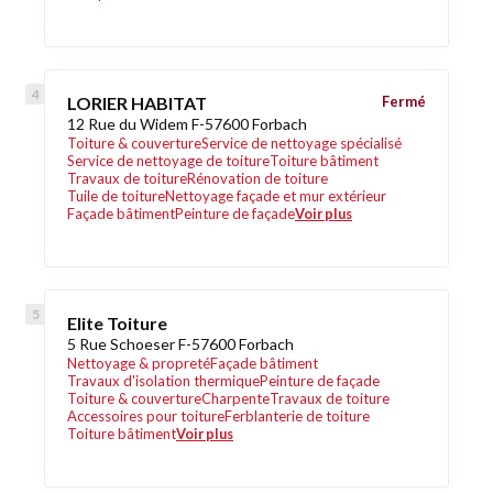
LORIER HABITAT
Fermé
12 Rue du Widem F-57600 Forbach
Toiture & couverture
Service de nettoyage spécialisé
Service de nettoyage de toiture
Toiture bâtiment
Travaux de toiture
Rénovation de toiture
Tuile de toiture
Nettoyage façade et mur extérieur
Façade bâtiment
Peinture de façade
Voir plus
Elite Toiture
5 Rue Schoeser F-57600 Forbach
Nettoyage & propreté
Façade bâtiment
Travaux d'isolation thermique
Peinture de façade
Toiture & couverture
Charpente
Travaux de toiture
Accessoires pour toiture
Ferblanterie de toiture
Toiture bâtiment
Voir plus