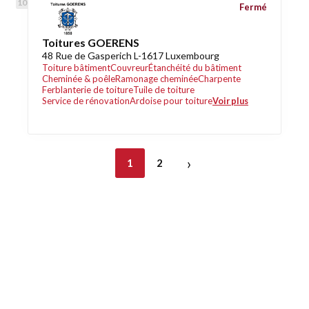
Fermé
Toitures GOERENS
48 Rue de Gasperich L-1617 Luxembourg
Toiture bâtiment
Couvreur
Étanchéité du bâtiment
Cheminée & poêle
Ramonage cheminée
Charpente
Ferblanterie de toiture
Tuile de toiture
Service de rénovation
Ardoise pour toiture
Voir plus
›
1
2
Découvrez également
Maison.lu
Habiter.lu