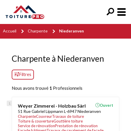
Accueil
Charpente
Niederanven
Charpente à Niederanven
Filtres
Nous avons trouvé
1
Professionnels
Weyer Zimmerei - Holzbau Sàrl
Ouvert
51 Rue Gabriel Lippmann L-6947 Niederanven
Charpente
Couvreur
Travaux de toiture
Toiture & couverture
Gouttière toiture
Service de rénovation
Prestation de rénovation
Façade bâtiment
Travaux de ravalement de façade