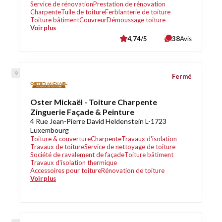
Service de rénovation
Prestation de rénovation
Charpente
Tuile de toiture
Ferblanterie de toiture
Toiture bâtiment
Couvreur
Démoussage toiture
Voir plus
4,74/5
38
Avis
Fermé
Oster Mickaël - Toiture Charpente
Zinguerie Façade & Peinture
4 Rue Jean-Pierre David Heldenstein L-1723
Luxembourg
Toiture & couverture
Charpente
Travaux d'isolation
Travaux de toiture
Service de nettoyage de toiture
Société de ravalement de façade
Toiture bâtiment
Travaux d'isolation thermique
Accessoires pour toiture
Rénovation de toiture
Voir plus