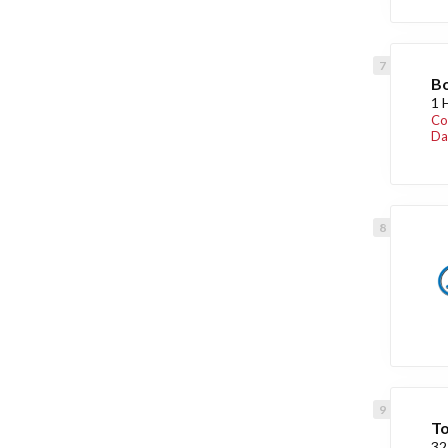
Bo
1 
Co
Da
To
32