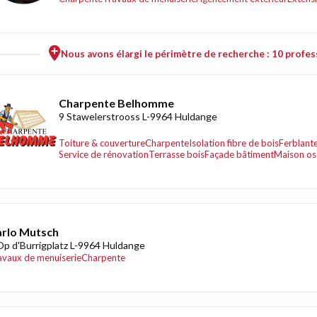
Nous avons élargi le périmètre de recherche : 10 profess
Charpente Belhomme
9 Stawelerstrooss L-9964 Huldange
Toiture & couverture
Charpente
Isolation fibre de bois
Ferblante
Service de rénovation
Terrasse bois
Façade bâtiment
Maison os
rlo Mutsch
Op d'Burrigplatz L-9964 Huldange
avaux de menuiserie
Charpente