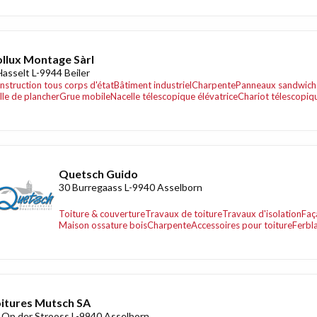
llux Montage Sàrl
Hasselt L-9944 Beiler
nstruction tous corps d'état
Bâtiment industriel
Charpente
Panneaux sandwich 
lle de plancher
Grue mobile
Nacelle télescopique élévatrice
Chariot télescopiq
Quetsch Guido
30 Burregaass L-9940 Asselborn
Toiture & couverture
Travaux de toiture
Travaux d'isolation
Faç
Maison ossature bois
Charpente
Accessoires pour toiture
Ferbla
itures Mutsch SA
 Op der Strooss L-9940 Asselborn