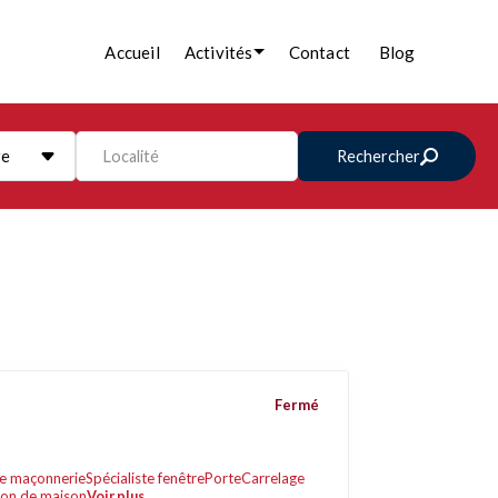
Accueil
Activités
Contact
Blog
re
Localité
Rechercher
Fermé
e maçonnerie
Spécialiste fenêtre
Porte
Carrelage
ion de maison
Voir plus