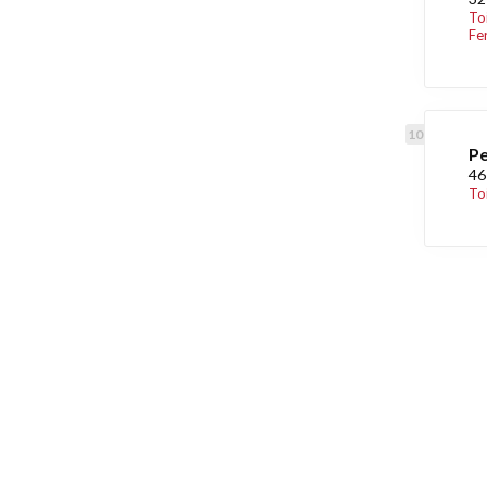
To
Fe
Pe
46
To
Découvrez égaleme
Maison.lu
Habiter.lu