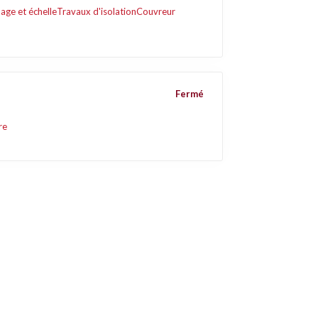
age et échelle
Travaux d'isolation
Couvreur
Fermé
re
Liens utiles
Contact
Mentions légales