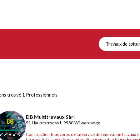
Travaux de toitu
ons trouvé
1
Professionnels
DB Multitravaux Sàrl
51 Hauptstrooss L-9980 Wilwerdange
Construction tous corps d'état
Service de rénovation
Travaux d
Charpente
Travaux de menuiserie
Agencement extérieur
Extens