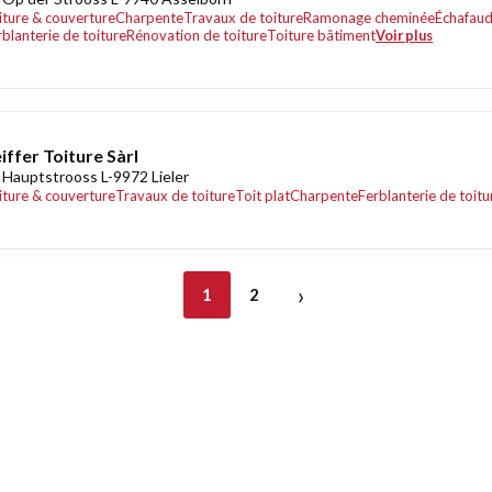
iture & couverture
Charpente
Travaux de toiture
Ramonage cheminée
Échafaud
rblanterie de toiture
Rénovation de toiture
Toiture bâtiment
Voir plus
iffer Toiture Sàrl
 Hauptstrooss L-9972 Lieler
iture & couverture
Travaux de toiture
Toit plat
Charpente
Ferblanterie de toitu
›
1
2
nt