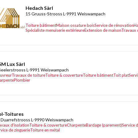
Hedach Sàrl
15 Gruuss-Strooss L-9991 Weiswampach
Toiture bâtiment
Maison ossature bois
Service de rénovation
Ha
Spécialiste menuiserie extérieure
Extension de maison
Travaux d
M Lux Sàrl
Beelerstrooss L-9991 Weiswampach
uvreur
Travaux de toiture
Toiture & couverture
Toiture bâtiment
Toit plat
Serv
arpente
Plombier
ol-Toitures
 Duarrefstrooss L-9990 Weiswampach
avaux d'isolation
Toiture & couverture
Charpente
Bardage (parement)
Service 
rvice de zinguerie
Toiture en métal