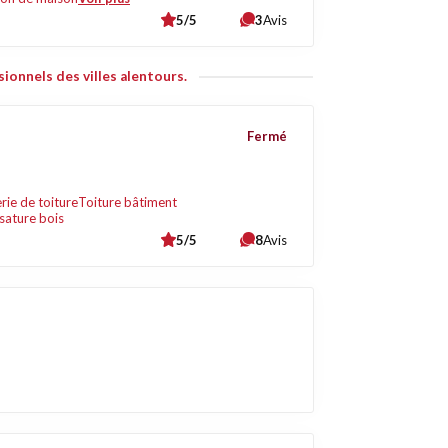
5/5
3
Avis
ionnels des villes alentours.
Fermé
rie de toiture
Toiture bâtiment
sature bois
5/5
8
Avis