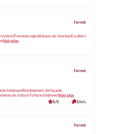
Fermé
isolants
Panneau signalétique de chantier
Escaliers
ue
Voir plus
Fermé
ade bâtiment
Revêtement de façade
nterie de toiture
Toiture bâtiment
Voir plus
5/5
1
Avis
Fermé