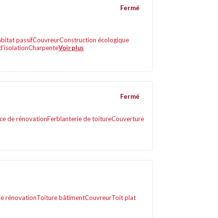
Fermé
bitat passif
Couvreur
Construction écologique
'isolation
Charpente
Voir plus
Fermé
ice de rénovation
Ferblanterie de toiture
Couverture
de rénovation
Toiture bâtiment
Couvreur
Toit plat