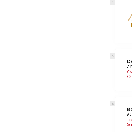
DS
6 
Co
Ch
Is
62
Tr
Se