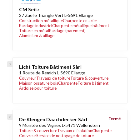
CM Seitz
27 Zae le Triangle Vert L-5691 Ellange
Construction métallique
Charpente en acier
Bardage industriel
Charpente métallique bâtiment
Toiture en métal
Bardage (parement)
Aluminium & alliage
Licht Toiture Bâtiment Sàrl
1 Route de Remich L-5690 Ellange
Couvreur
Travaux de toiture
Toiture & couverture
Maison ossature bois
Charpente
Toiture bâtiment
Ardoise pour toiture
De Klengen Daachdecker Sàrl
Fermé
9 Montée des Vignes L-5471 Wellenstein
Toiture & couverture
Travaux d'isolation
Charpente
Couvreur
Service de nettoyage de toiture