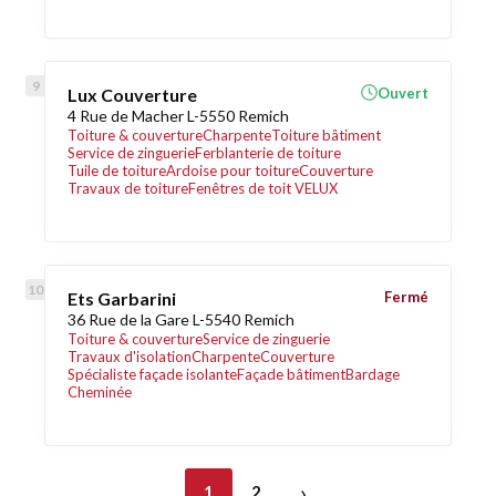
Lux Couverture
Ouvert
4 Rue de Macher L-5550 Remich
Toiture & couverture
Charpente
Toiture bâtiment
Service de zinguerie
Ferblanterie de toiture
Tuile de toiture
Ardoise pour toiture
Couverture
Travaux de toiture
Fenêtres de toit VELUX
Ets Garbarini
Fermé
36 Rue de la Gare L-5540 Remich
Toiture & couverture
Service de zinguerie
Travaux d'isolation
Charpente
Couverture
Spécialiste façade isolante
Façade bâtiment
Bardage
Cheminée
›
1
2