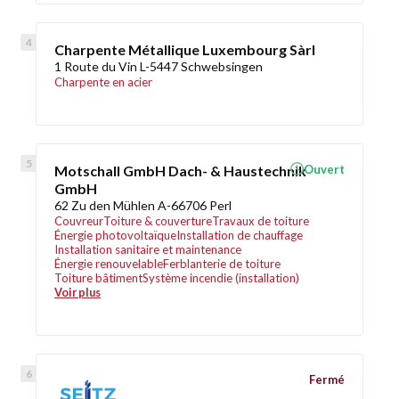
Charpente Métallique Luxembourg Sàrl
1 Route du Vin L-5447 Schwebsingen
Charpente en acier
Motschall GmbH Dach- & Haustechnik
Ouvert
GmbH
62 Zu den Mühlen A-66706 Perl
Couvreur
Toiture & couverture
Travaux de toiture
Énergie photovoltaïque
Installation de chauffage
Installation sanitaire et maintenance
Énergie renouvelable
Ferblanterie de toiture
Toiture bâtiment
Système incendie (installation)
Voir plus
Fermé