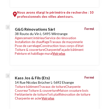
Nous avons élargi le périmètre de recherche : 10
professionnels des villes alentours.
G&G Rénovations Sàrl
Fermé
38 Route du Vin L-5495 Wintrange
Agencement intérieur
Service de rénovation
Installation de chauffage
Travaux de maçonnerie
Pose de carrelage
Construction tous corps d'état
Toiture & couverture
Charpente
Façade bâtiment
Peinture et habillage mural
Voir plus
Kass Jos & Fils (Ets)
Fermé
14 Rue Nicolas Brücher L-5692 Elvange
Toiture bâtiment
Travaux de toiture
Charpente
Couvreur
Toiture & couverture
Maison ossature bois
Ferblanterie de toiture
Toit plat
Rénovation de toiture
Charpente en acier
Voir plus