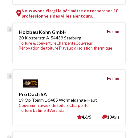
Nous avons élargi le périmètre de recherche : 10
professionnels des villes alentours.
Holzbau Kohn GmbH
Fermé
20 Klosterstr. A-54439 Saarburg
Toiture & couverture
Charpente
Couvreur
Rénovation de toiture
Travaux d'isolation thermique
Fermé
Pro Dach SA
19 Op Tomm L-5485 Wormeldange-Haut
Couvreur
Travaux de toiture
Charpente
Toiture bâtiment
Véranda
4,6/5
10
Avis