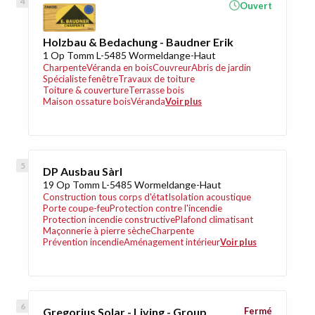
Ouvert
Holzbau & Bedachung - Baudner Erik
1 Op Tomm L-5485 Wormeldange-Haut
Charpente
Véranda en bois
Couvreur
Abris de jardin
Spécialiste fenêtre
Travaux de toiture
Toiture & couverture
Terrasse bois
Maison ossature bois
Véranda
Voir plus
DP Ausbau Sàrl
19 Op Tomm L-5485 Wormeldange-Haut
Construction tous corps d'état
Isolation acoustique
Porte coupe-feu
Protection contre l'incendie
Protection incendie constructive
Plafond climatisant
Maçonnerie à pierre sèche
Charpente
Prévention incendie
Aménagement intérieur
Voir plus
Gregorius Solar - Living - Group
Fermé