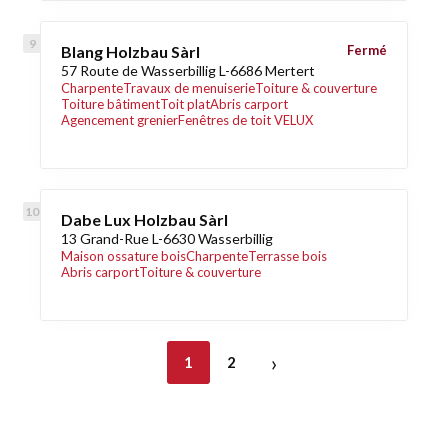
Blang Holzbau Sàrl
Fermé
57 Route de Wasserbillig L-6686 Mertert
Charpente
Travaux de menuiserie
Toiture & couverture
Toiture bâtiment
Toit plat
Abris carport
Agencement grenier
Fenêtres de toit VELUX
Dabe Lux Holzbau Sàrl
13 Grand-Rue L-6630 Wasserbillig
Maison ossature bois
Charpente
Terrasse bois
Abris carport
Toiture & couverture
›
1
2