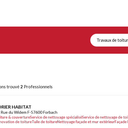
Travaux de toitu
ons trouvé
2
Professionnels
ORIER HABITAT
 Rue du Widem F-57600 Forbach
iture & couverture
Service de nettoyage spécialisé
Service de nettoyage de toi
novation de toiture
Tuile de toiture
Nettoyage façade et mur extérieur
Façade 