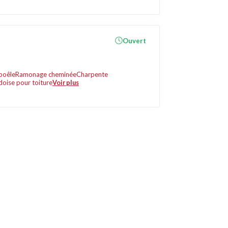
Ouvert
poêle
Ramonage cheminée
Charpente
doise pour toiture
Voir plus
Liens utiles
Contact
Mentions légales