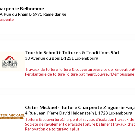
harpente Belhomme
A Rue du Rham L-6991 Rameldange
arpente
Tourbin Schmitt Toitures & Traditions Sàrl
30 Avenue du Bois L-1251 Luxembourg
Travaux de toiture
Toiture & couverture
Service de rénovation
P
Ferblanterie de toiture
Toiture bâtiment
Couvreur
Démoussage 
Oster Mickaël - Toiture Charpente Zinguerie Faç
4 Rue Jean-Pierre David Heldenstein L-1723 Luxembourg
Toiture & couverture
Charpente
Travaux d'isolation
Travaux de 
Société de ravalement de façade
Toiture bâtiment
Travaux d'is
Rénovation de toiture
Voir plus