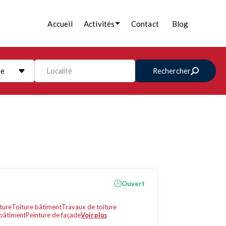
Accueil
Activités
Contact
Blog
re
Localité
Rechercher
Ouvert
ture
Toiture bâtiment
Travaux de toiture
bâtiment
Peinture de façade
Voir plus