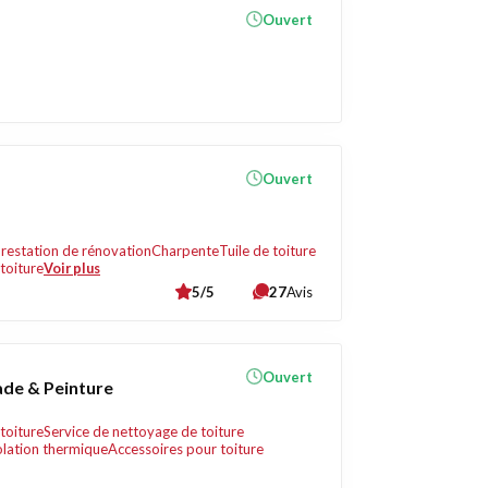
Ouvert
Ouvert
restation de rénovation
Charpente
Tuile de toiture
toiture
Voir plus
5/5
27
Avis
Ouvert
ade & Peinture
toiture
Service de nettoyage de toiture
olation thermique
Accessoires pour toiture