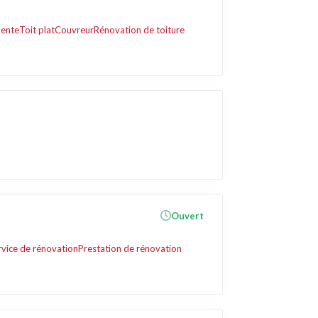
ente
Toit plat
Couvreur
Rénovation de toiture
Ouvert
rvice de rénovation
Prestation de rénovation