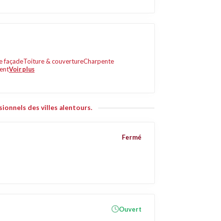
e façade
Toiture & couverture
Charpente
ent
Voir plus
ionnels des villes alentours.
Fermé
Ouvert