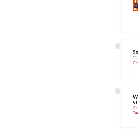
Se
12
Ch
We
51
Ch
Fa