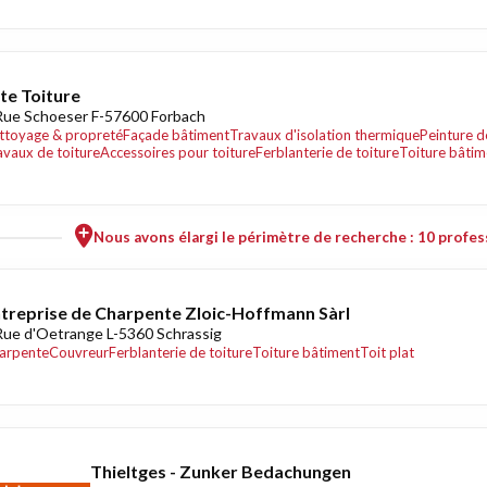
ite Toiture
Rue Schoeser F-57600 Forbach
ttoyage & propreté
Façade bâtiment
Travaux d'isolation thermique
Peinture d
avaux de toiture
Accessoires pour toiture
Ferblanterie de toiture
Toiture bâtim
Nous avons élargi le périmètre de recherche : 10 profess
treprise de Charpente Zloic-Hoffmann Sàrl
Rue d'Oetrange L-5360 Schrassig
arpente
Couvreur
Ferblanterie de toiture
Toiture bâtiment
Toit plat
Thieltges - Zunker Bedachungen