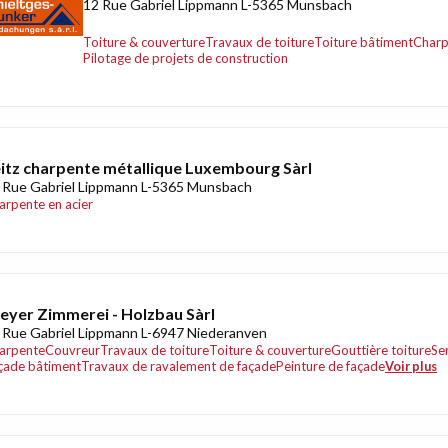
12 Rue Gabriel Lippmann L-5365 Munsbach
Toiture & couverture
Travaux de toiture
Toiture bâtiment
Charp
Pilotage de projets de construction
itz charpente métallique Luxembourg Sàrl
 Rue Gabriel Lippmann L-5365 Munsbach
arpente en acier
yer Zimmerei - Holzbau Sàrl
 Rue Gabriel Lippmann L-6947 Niederanven
arpente
Couvreur
Travaux de toiture
Toiture & couverture
Gouttière toiture
Se
çade bâtiment
Travaux de ravalement de façade
Peinture de façade
Voir plus