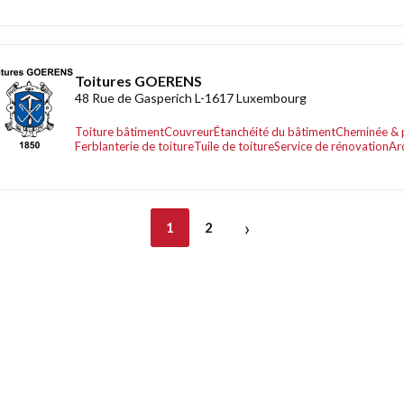
Toitures GOERENS
48 Rue de Gasperich L-1617 Luxembourg
Toiture bâtiment
Couvreur
Étanchéité du bâtiment
Cheminée & 
Ferblanterie de toiture
Tuile de toiture
Service de rénovation
Ar
›
1
2
nt