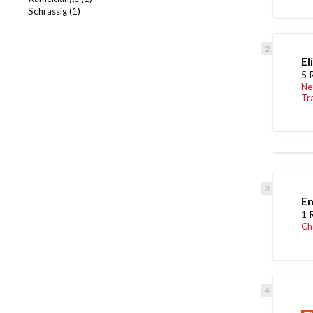
Schrassig (1)
El
5 
Ne
Tr
En
1 
Ch