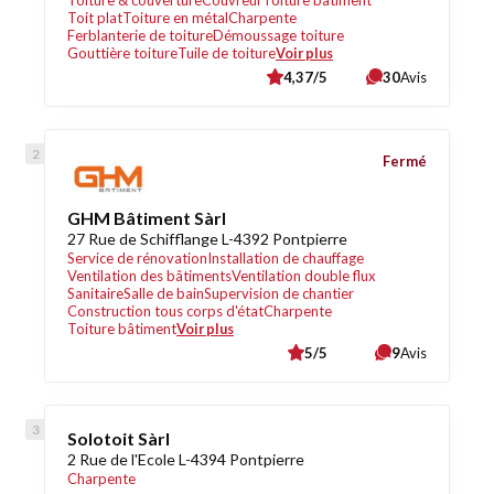
Toiture & couverture
Couvreur
Toiture bâtiment
Toit plat
Toiture en métal
Charpente
Ferblanterie de toiture
Démoussage toiture
Gouttière toiture
Tuile de toiture
Voir plus
4,37/5
30
Avis
Fermé
GHM Bâtiment Sàrl
27 Rue de Schifflange L-4392 Pontpierre
Service de rénovation
Installation de chauffage
Ventilation des bâtiments
Ventilation double flux
Sanitaire
Salle de bain
Supervision de chantier
Construction tous corps d'état
Charpente
Toiture bâtiment
Voir plus
5/5
9
Avis
Solotoit Sàrl
2 Rue de l'Ecole L-4394 Pontpierre
Charpente