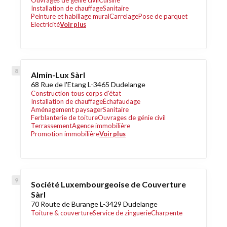
Ouvrages de génie civil
Cuisine
Installation de chauffage
Sanitaire
Peinture et habillage mural
Carrelage
Pose de parquet
Electricité
Voir plus
Almin-Lux Sàrl
68 Rue de l'Etang L-3465 Dudelange
Construction tous corps d'état
Installation de chauffage
Échafaudage
Aménagement paysager
Sanitaire
Ferblanterie de toiture
Ouvrages de génie civil
Terrassement
Agence immobilière
Promotion immobilière
Voir plus
Société Luxembourgeoise de Couverture
Sàrl
70 Route de Burange L-3429 Dudelange
Toiture & couverture
Service de zinguerie
Charpente