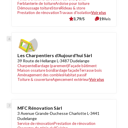
Ferblanterie de toiture
Ardoise pour toiture
Démoussage toiture
Store
Rideau & store
Prestation de rénovation
Travaux d'isolation
Voir plus
3,79/5
19
Avis
Les Charpentiers d'Aujourd'hui Sàrl
39 Route de Hellange L-3487 Dudelange
Charpente
Bardage (parement)
Façade bâtiment
Maison ossature bois
Bardage façade
Terrasse bois
Aménagement des combles
Habitat passif
Toiture & couverture
Agencement extérieur
Voir plus
MFC Rénovation Sàrl
3 Avenue Grande-Duchesse Charlotte L-3441
Dudelange
Service de rénovation
Prestation de rénovation