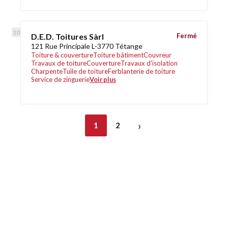
D.E.D. Toitures Sàrl
Fermé
121 Rue Principale L-3770 Tétange
Toiture & couverture
Toiture bâtiment
Couvreur
Travaux de toiture
Couverture
Travaux d'isolation
Charpente
Tuile de toiture
Ferblanterie de toiture
Service de zinguerie
Voir plus
›
1
2
Découvrez également
Maison.lu
Habiter.lu