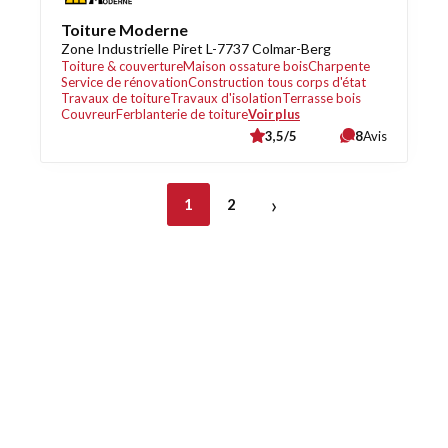
Toiture Moderne
Zone Industrielle Piret L-7737 Colmar-Berg
Toiture & couverture
Maison ossature bois
Charpente
Service de rénovation
Construction tous corps d'état
Travaux de toiture
Travaux d'isolation
Terrasse bois
Couvreur
Ferblanterie de toiture
Voir plus
3,5/5
8
Avis
›
1
2
Découvrez également
Maison.lu
Habiter.lu
Liens utiles