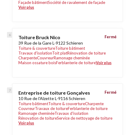
Façade bâtiment
Société de ravalement de façade
Voir plus
Toiture Bruck Nico
Fermé
39 Rue de la Gare L-9122 Schieren
Toiture & couverture
Toiture bâtiment
Travaux d'isolation
Toit plat
Rénovation de toiture
Charpente
Couvreur
Ramonage cheminée
Maison ossature bois
Ferblanterie de toiture
Voir plus
Entreprise de toiture Gonçalves
Fermé
10 Rue de l'Alzette L-9116 Schieren
Toiture bâtiment
Toiture & couverture
Charpente
Couvreur
Travaux de toiture
Ferblanterie de toiture
Ramonage cheminée
Travaux d'isolation
Rénovation de toiture
Service de nettoyage de toiture
Voir plus