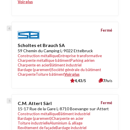
Voir plus
Fermé
Scholtes et Brauch SA
59 Chemin du Camping L-9022 Ettelbruck
Construction métallique
Entreprise transformative
Charpente métallique bâtiment
Parking aérien
Charpente en acier
Bâtiment industriel
Bardage (parement)
Société générale du bâtiment
Charpente
Toiture bâtiment
Voir plus
4,43/5
7
Avis
C.M. Attert Sàrl
Fermé
15-17 Rue de la Gare L-8710 Boevange-sur-Attert
Construction métallique
Bâtiment industriel
Bardage (parement)
Charpente en acier
Toiture industrielle
Aluminium & alliage
Revêtement de façade
Bardage industriel