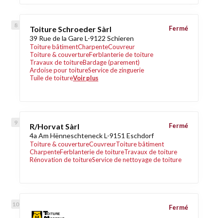
Toiture Schroeder Sàrl
Fermé
39 Rue de la Gare L-9122 Schieren
Toiture bâtiment
Charpente
Couvreur
Toiture & couverture
Ferblanterie de toiture
Travaux de toiture
Bardage (parement)
Ardoise pour toiture
Service de zinguerie
Tuile de toiture
Voir plus
R/Horvat Sàrl
Fermé
4a Am Hënneschteneck L-9151 Eschdorf
Toiture & couverture
Couvreur
Toiture bâtiment
Charpente
Ferblanterie de toiture
Travaux de toiture
Rénovation de toiture
Service de nettoyage de toiture
Fermé