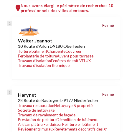
Nous avons élargi le périmètre de recherche : 10
professionnels des villes alentours.
Fermé
Welter Jeannot
10 Route d'Arlon L-9180 Oberfeulen
Toiture bâtiment
Charpente
Couvreur
Ferblanterie de toiture
Auvent pour terrasse
Travaux d'isolation
Fenêtres de toit VELUX
Travaux d'isolation thermique
Harynet
Fermé
28 Route de Bastogne L-9177 Niederfeulen
Travaux restauration
Nettoyage & propreté
Société de nettoyage
Travaux de ravalement de façade
Prestation de peinture
Démolition de bâtiment
Artisan plâtrier-enduiseur
Peinture en bâtiment
Revêtements muraux
Revêtements décoratifs design