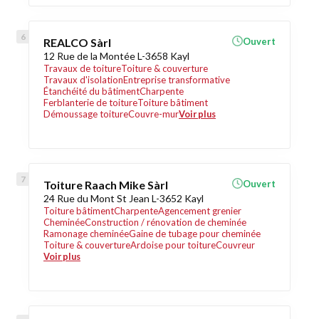
REALCO Sàrl
Ouvert
12 Rue de la Montée L-3658 Kayl
Travaux de toiture
Toiture & couverture
Travaux d'isolation
Entreprise transformative
Étanchéité du bâtiment
Charpente
Ferblanterie de toiture
Toiture bâtiment
Démoussage toiture
Couvre-mur
Voir plus
Toiture Raach Mike Sàrl
Ouvert
24 Rue du Mont St Jean L-3652 Kayl
Toiture bâtiment
Charpente
Agencement grenier
Cheminée
Construction / rénovation de cheminée
Ramonage cheminée
Gaine de tubage pour cheminée
Toiture & couverture
Ardoise pour toiture
Couvreur
Voir plus