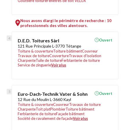
Gouttière toiture
Fenêtres de toit VELUX
Nous avons élargi le périmètre de recherche : 10
professionnels des villes alentours.
D.E.D. Toitures Sàrl
Ouvert
121 Rue Principale L-3770 Tétange
Toiture & couverture
Toiture bâtiment
Couvreur
Travaux de toiture
Couverture
Travaux d'isolation
Charpente
Tuile de toiture
Ferblanterie de toiture
Service de zinguerie
Voir plus
Euro-Dach-Technik Vater & Sohn
Ouvert
12 Rue du Moulin L-3660 Kayl
Toiture & couverture
Couvreur
Travaux de toiture
Charpente
Toit plat
Plombier
Toiture bâtiment
Ferblanterie de toiture
Façade bâtiment
Société de ravalement de façade
Voir plus