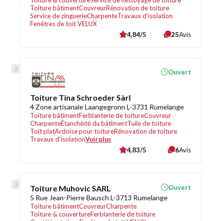
Toiture & couverture
Service de nettoyage de toiture
Toiture bâtiment
Couvreur
Rénovation de toiture
Service de zinguerie
Charpente
Travaux d'isolation
Fenêtres de toit VELUX
4,84/5
25
Avis
Ouvert
Toiture Tina Schroeder Sàrl
4 Zone artisanale Laangegronn L-3731 Rumelange
Toiture bâtiment
Ferblanterie de toiture
Couvreur
Charpente
Étanchéité du bâtiment
Tuile de toiture
Toit plat
Ardoise pour toiture
Rénovation de toiture
Travaux d'isolation
Voir plus
4,83/5
6
Avis
Toiture Muhovic SARL
Ouvert
5 Rue Jean-Pierre Bausch L-3713 Rumelange
Toiture bâtiment
Couvreur
Charpente
Toiture & couverture
Ferblanterie de toiture