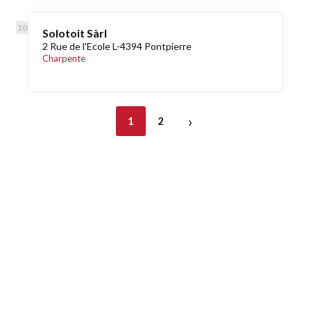
Solotoit Sàrl
2 Rue de l'Ecole L-4394 Pontpierre
Charpente
›
1
2
Découvrez également
Maison.lu
Habiter.lu
Liens utiles
Contact