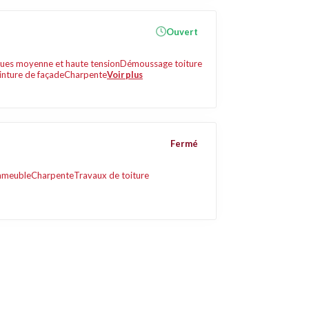
Ouvert
iques moyenne et haute tension
Démoussage toiture
inture de façade
Charpente
Voir plus
Fermé
mmeuble
Charpente
Travaux de toiture