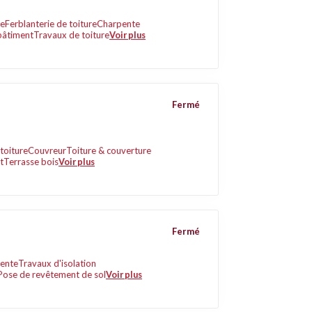
ie
Ferblanterie de toiture
Charpente
bâtiment
Travaux de toiture
Voir plus
Fermé
toiture
Couvreur
Toiture & couverture
t
Terrasse bois
Voir plus
Fermé
ente
Travaux d'isolation
Pose de revêtement de sol
Voir plus