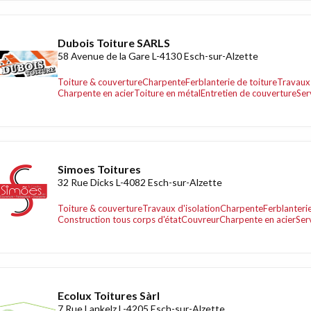
Dubois Toiture SARLS
58 Avenue de la Gare L-4130 Esch-sur-Alzette
Toiture & couverture
Charpente
Ferblanterie de toiture
Travaux 
Charpente en acier
Toiture en métal
Entretien de couverture
Ser
Simoes Toitures
32 Rue Dicks L-4082 Esch-sur-Alzette
Toiture & couverture
Travaux d'isolation
Charpente
Ferblanterie
Construction tous corps d'état
Couvreur
Charpente en acier
Ser
Ecolux Toitures Sàrl
7 Rue Lankelz L-4205 Esch-sur-Alzette