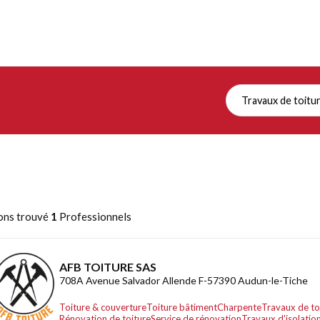
Travaux de toitu
ons trouvé
1
Professionnels
AFB TOITURE SAS
708A Avenue Salvador Allende F-57390 Audun-le-Tiche
Toiture & couverture
Toiture bâtiment
Charpente
Travaux de to
Rénovation de toiture
Service de rénovation
Travaux d'isolatio