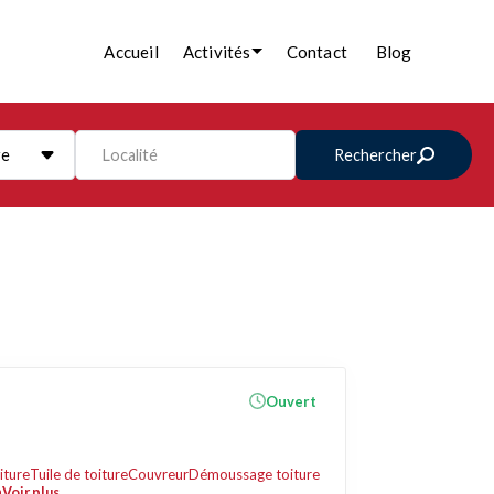
Accueil
Activités
Contact
Blog
re
Localité
Rechercher
Ouvert
iture
Tuile de toiture
Couvreur
Démoussage toiture
n
Voir plus