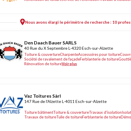
Nous avons élargi le périmètre de recherche : 10 profess
Den Daach Bauer SARLS
40 Rue du X Septembre L-4320 Esch-sur-Alzette
Toiture & couverture
Charpente
Accessoires pour toiture
Couvr
Société de ravalement de façade
Ferblanterie de toiture
Gouttiè
Rénovation de toiture
Voir plus
Vaz Toitures Sàrl
147 Rue de l'Alzette L-4011 Esch-sur-Alzette
Toiture bâtiment
Toiture & couverture
Travaux d'isolation
Isola
Travaux de toiture
Tuile de toiture
Ferblanterie de toiture
Démou