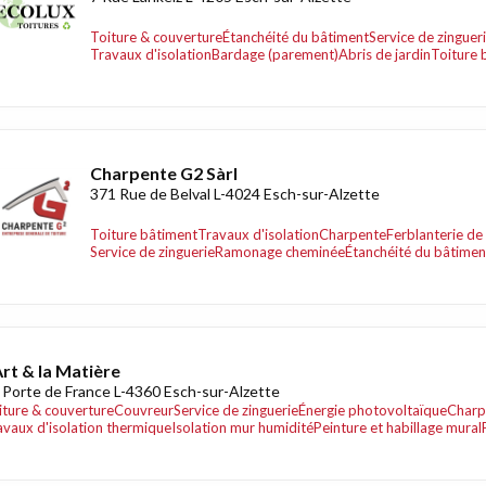
Toiture & couverture
Étanchéité du bâtiment
Service de zinguer
Travaux d'isolation
Bardage (parement)
Abris de jardin
Toiture 
Charpente G2 Sàrl
371 Rue de Belval L-4024 Esch-sur-Alzette
Toiture bâtiment
Travaux d'isolation
Charpente
Ferblanterie de 
Service de zinguerie
Ramonage cheminée
Étanchéité du bâtimen
Art & la Matière
 Porte de France L-4360 Esch-sur-Alzette
iture & couverture
Couvreur
Service de zinguerie
Énergie photovoltaïque
Charp
avaux d'isolation thermique
Isolation mur humidité
Peinture et habillage mural