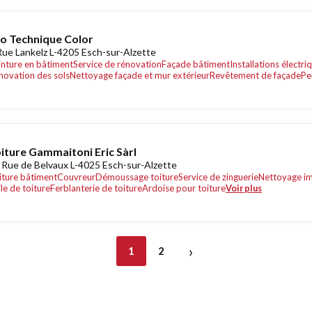
o Technique Color
Rue Lankelz L-4205 Esch-sur-Alzette
inture en bâtiment
Service de rénovation
Façade bâtiment
Installations électr
novation des sols
Nettoyage façade et mur extérieur
Revêtement de façade
Pe
iture Gammaitoni Eric Sàrl
 Rue de Belvaux L-4025 Esch-sur-Alzette
iture bâtiment
Couvreur
Démoussage toiture
Service de zinguerie
Nettoyage i
le de toiture
Ferblanterie de toiture
Ardoise pour toiture
Voir plus
›
1
2