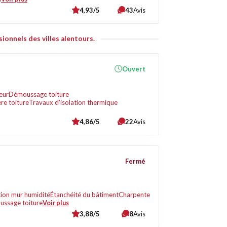
4,93/5
43
Avis
ionnels des villes alentours.
Ouvert
eur
Démoussage toiture
re toiture
Travaux d'isolation thermique
4,86/5
22
Avis
Fermé
tion mur humidité
Étanchéité du bâtiment
Charpente
ssage toiture
Voir plus
3,88/5
8
Avis