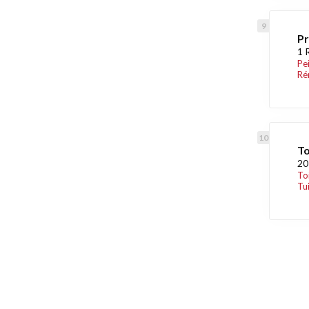
Pr
1 
Pe
Ré
To
20
To
Tui