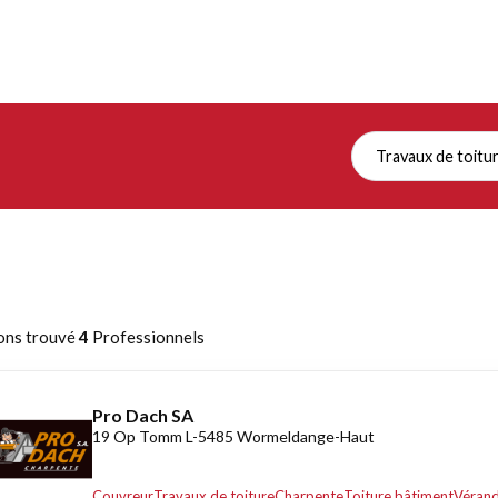
Travaux de toitu
ons trouvé
4
Professionnels
Pro Dach SA
19 Op Tomm L-5485 Wormeldange-Haut
Couvreur
Travaux de toiture
Charpente
Toiture bâtiment
Véran