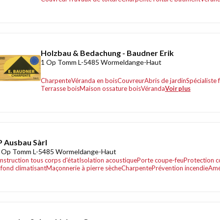
Holzbau & Bedachung - Baudner Erik
1 Op Tomm L-5485 Wormeldange-Haut
Charpente
Véranda en bois
Couvreur
Abris de jardin
Spécialiste 
Terrasse bois
Maison ossature bois
Véranda
Voir plus
 Ausbau Sàrl
 Op Tomm L-5485 Wormeldange-Haut
nstruction tous corps d'état
Isolation acoustique
Porte coupe-feu
Protection c
afond climatisant
Maçonnerie à pierre sèche
Charpente
Prévention incendie
Amé