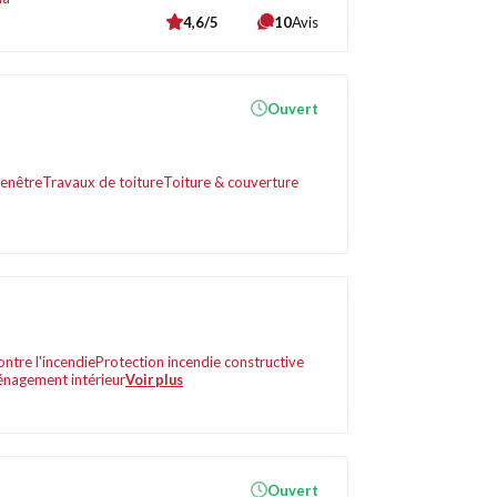
4,6/5
10
Avis
Ouvert
fenêtre
Travaux de toiture
Toiture & couverture
ontre l'incendie
Protection incendie constructive
nagement intérieur
Voir plus
Ouvert