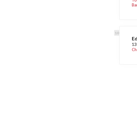
To
Ba
Ed
13
Ch
Découvrez égaleme
Maison.lu
Habiter.lu