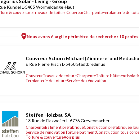
egorius Solar - Living - Group
Rue Kundel L-5485 Wormeldange-Haut
iture & couverture
Travaux de toiture
Couvreur
Charpente
Ferblanterie de toit
Nous avons élargi le périmètre de recherche : 10 profess
Couvreur Schorn Michael (Zimmerei und Bedachu
6 Rue Pierre Risch L-5450 Stadtbredimus
Couvreur
Travaux de toiture
Charpente
Toiture bâtiment
Isolati
Ferblanterie de toiture
Service de rénovation
Steffen Holzbau SA
13 Rue de Flaxweiler L-6776 Grevenmacher
Charpente
Bâtiment préfabriqué
Construction préfabriquée lou
Service de rénovation
Toiture bâtiment
Construction tous corps
Toiture & couverture
Voir plus