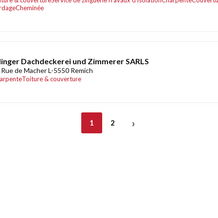
iture & couverture
Service de zinguerie
Travaux d'isolation
Charpente
Couvertu
rdage
Cheminée
inger Dachdeckerei und Zimmerer SARLS
 Rue de Macher L-5550 Remich
arpente
Toiture & couverture
›
1
2
nt