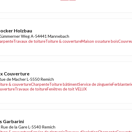
ocker Holzbau
Kümmerner Weg A-54441 Mannebach
arpente
Travaux de toiture
Toiture & couverture
Maison ossature bois
Couvre
x Couverture
Rue de Macher L-5550 Remich
iture & couverture
Charpente
Toiture bâtiment
Service de zinguerie
Ferblanteri
uverture
Travaux de toiture
Fenêtres de toit VELUX
s Garbarini
 Rue de la Gare L-5540 Remich