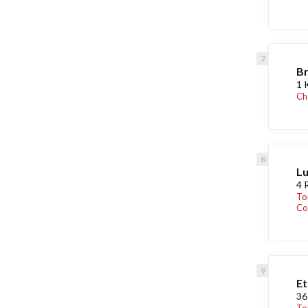
Br
1 
Ch
Lu
4 
To
Co
Et
36