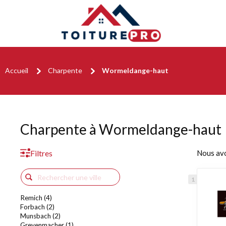
Accueil
Charpente
Wormeldange-haut
Charpente à Wormeldange-haut
Filtres
Nous av
Remich (4)
Forbach (2)
Munsbach (2)
Grevenmacher (1)