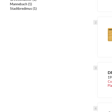
Mannebach (1)
Stadtbredimus (1)
DP
19
Co
Pl