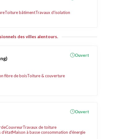
ure
Toiture bâtiment
Travaux d'isolation
ionnels des villes alentours.
Ouvert
ng)
on fibre de bois
Toiture & couverture
Ouvert
rde
Couvreur
Travaux de toiture
 d'état
Maison à basse consommation d'énergie