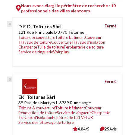
Nous avons élargi le périmètre de recherche : 10
professionnels des villes alentours.
D.E.D. Toitures Sàrl
Fermé
121 Rue Principale L-3770 Tétange
Toiture & couverture
Toiture bâtiment
Couvreur
Travaux de toiture
Couverture
Travaux d'isolation
Charpente
Tuile de toiture
Ferblanterie de toiture
Service de zinguerie
Voir plus
Fermé
EKI Toitures Sàrl
39 Rue des Martyrs L-3739 Rumelange
Toiture & couverture
Toiture bâtiment
Couvreur
Rénovation de toiture
Service de zinguerie
Charpente
Travaux d'isolation
Fenêtres de toit VELUX
Service de nettoyage de toiture
4,84/5
25
Avis