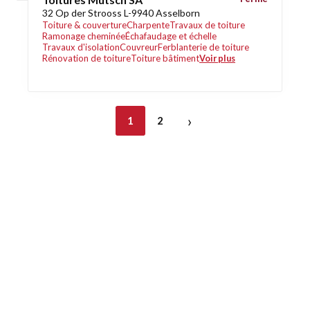
32 Op der Strooss L-9940 Asselborn
Toiture & couverture
Charpente
Travaux de toiture
Ramonage cheminée
Échafaudage et échelle
Travaux d'isolation
Couvreur
Ferblanterie de toiture
Rénovation de toiture
Toiture bâtiment
Voir plus
›
1
2
Découvrez également
Maison.lu
Habiter.lu
Liens utiles
Contact