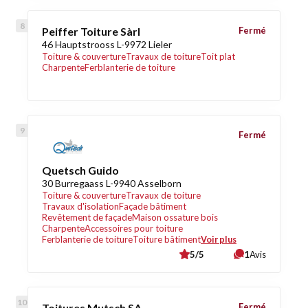
Peiffer Toiture Sàrl
Fermé
46 Hauptstrooss L-9972 Lieler
Toiture & couverture
Travaux de toiture
Toit plat
Charpente
Ferblanterie de toiture
Fermé
Quetsch Guido
30 Burregaass L-9940 Asselborn
Toiture & couverture
Travaux de toiture
Travaux d'isolation
Façade bâtiment
Revêtement de façade
Maison ossature bois
Charpente
Accessoires pour toiture
Ferblanterie de toiture
Toiture bâtiment
Voir plus
5/5
1
Avis
Toitures Mutsch SA
Fermé