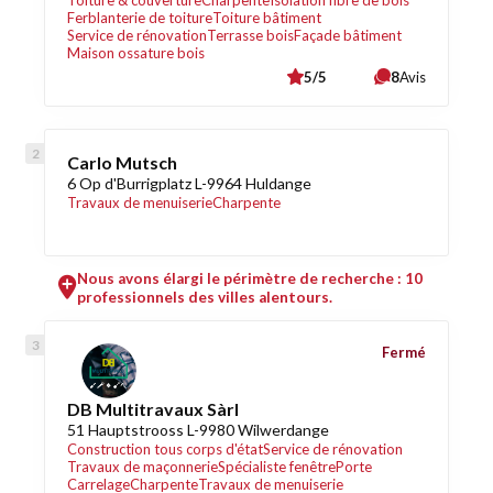
Toiture & couverture
Charpente
Isolation fibre de bois
Ferblanterie de toiture
Toiture bâtiment
Service de rénovation
Terrasse bois
Façade bâtiment
Maison ossature bois
5/5
8
Avis
Carlo Mutsch
6 Op d'Burrigplatz L-9964 Huldange
Travaux de menuiserie
Charpente
Nous avons élargi le périmètre de recherche : 10
professionnels des villes alentours.
Fermé
DB Multitravaux Sàrl
51 Hauptstrooss L-9980 Wilwerdange
Construction tous corps d'état
Service de rénovation
Travaux de maçonnerie
Spécialiste fenêtre
Porte
Carrelage
Charpente
Travaux de menuiserie