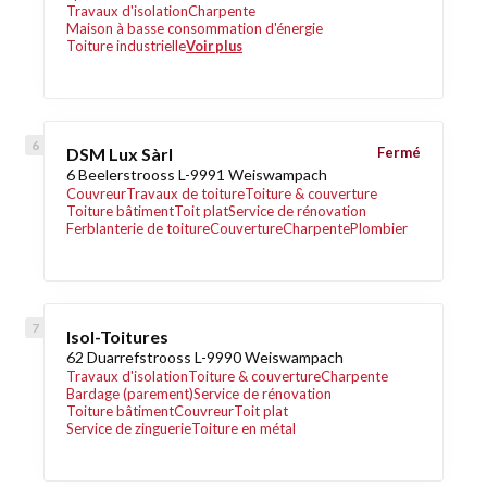
Travaux d'isolation
Charpente
Maison à basse consommation d'énergie
Toiture industrielle
Voir plus
DSM Lux Sàrl
Fermé
6 Beelerstrooss L-9991 Weiswampach
Couvreur
Travaux de toiture
Toiture & couverture
Toiture bâtiment
Toit plat
Service de rénovation
Ferblanterie de toiture
Couverture
Charpente
Plombier
Isol-Toitures
62 Duarrefstrooss L-9990 Weiswampach
Travaux d'isolation
Toiture & couverture
Charpente
Bardage (parement)
Service de rénovation
Toiture bâtiment
Couvreur
Toit plat
Service de zinguerie
Toiture en métal