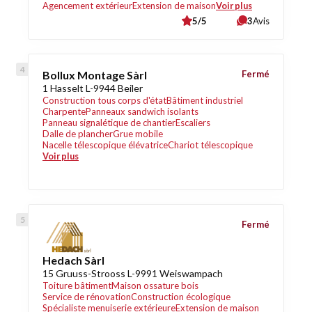
Agencement extérieur
Extension de maison
Voir plus
5/5
3
Avis
Bollux Montage Sàrl
Fermé
1 Hasselt L-9944 Beiler
Construction tous corps d'état
Bâtiment industriel
Charpente
Panneaux sandwich isolants
Panneau signalétique de chantier
Escaliers
Dalle de plancher
Grue mobile
Nacelle télescopique élévatrice
Chariot télescopique
Voir plus
Fermé
Hedach Sàrl
15 Gruuss-Strooss L-9991 Weiswampach
Toiture bâtiment
Maison ossature bois
Service de rénovation
Construction écologique
Spécialiste menuiserie extérieure
Extension de maison