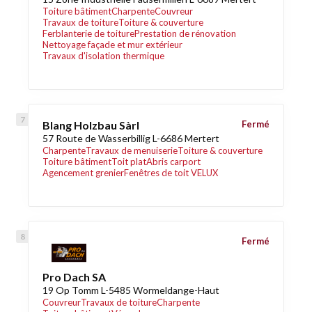
Toiture bâtiment
Charpente
Couvreur
Travaux de toiture
Toiture & couverture
Ferblanterie de toiture
Prestation de rénovation
Nettoyage façade et mur extérieur
Travaux d'isolation thermique
Blang Holzbau Sàrl
Fermé
57 Route de Wasserbillig L-6686 Mertert
Charpente
Travaux de menuiserie
Toiture & couverture
Toiture bâtiment
Toit plat
Abris carport
Agencement grenier
Fenêtres de toit VELUX
Fermé
Pro Dach SA
19 Op Tomm L-5485 Wormeldange-Haut
Couvreur
Travaux de toiture
Charpente