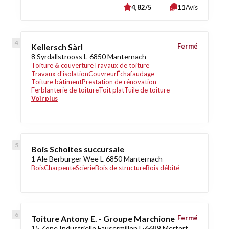
4,82/5
11
Avis
Kellersch Sàrl
Fermé
8 Syrdallstrooss L-6850 Manternach
Toiture & couverture
Travaux de toiture
Travaux d'isolation
Couvreur
Échafaudage
Toiture bâtiment
Prestation de rénovation
Ferblanterie de toiture
Toit plat
Tuile de toiture
Voir plus
Bois Scholtes succursale
1 Ale Berburger Wee L-6850 Manternach
Bois
Charpente
Scierie
Bois de structure
Bois débité
Toiture Antony E. - Groupe Marchione
Fermé
15 Zone Industrielle Fausermillen L-6689 Mertert