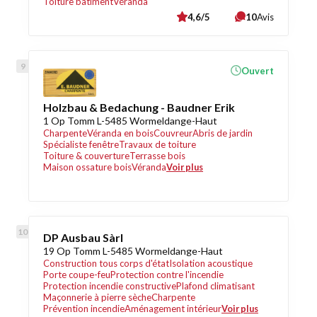
Toiture bâtiment
Véranda
4,6/5
10
Avis
Ouvert
Holzbau & Bedachung - Baudner Erik
1 Op Tomm L-5485 Wormeldange-Haut
Charpente
Véranda en bois
Couvreur
Abris de jardin
Spécialiste fenêtre
Travaux de toiture
Toiture & couverture
Terrasse bois
Maison ossature bois
Véranda
Voir plus
DP Ausbau Sàrl
19 Op Tomm L-5485 Wormeldange-Haut
Construction tous corps d'état
Isolation acoustique
Porte coupe-feu
Protection contre l'incendie
Protection incendie constructive
Plafond climatisant
Maçonnerie à pierre sèche
Charpente
Prévention incendie
Aménagement intérieur
Voir plus