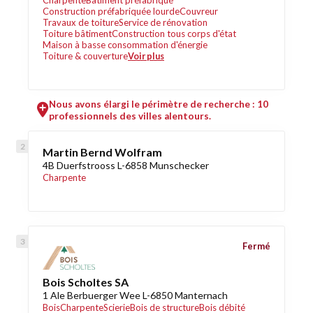
Charpente
Bâtiment préfabriqué
Construction préfabriquée lourde
Couvreur
Travaux de toiture
Service de rénovation
Toiture bâtiment
Construction tous corps d'état
Maison à basse consommation d'énergie
Toiture & couverture
Voir plus
Nous avons élargi le périmètre de recherche : 10
professionnels des villes alentours.
Martin Bernd Wolfram
4B Duerfstrooss L-6858 Munschecker
Charpente
Fermé
Bois Scholtes SA
1 Ale Berbuerger Wee L-6850 Manternach
Bois
Charpente
Scierie
Bois de structure
Bois débité