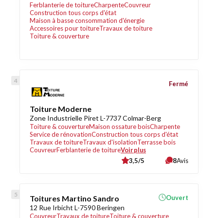
Ferblanterie de toiture
Charpente
Couvreur
Construction tous corps d'état
Maison à basse consommation d'énergie
Accessoires pour toiture
Travaux de toiture
Toiture & couverture
Fermé
Toiture Moderne
Zone Industrielle Piret L-7737 Colmar-Berg
Toiture & couverture
Maison ossature bois
Charpente
Service de rénovation
Construction tous corps d'état
Travaux de toiture
Travaux d'isolation
Terrasse bois
Couvreur
Ferblanterie de toiture
Voir plus
3,5/5
8
Avis
Toitures Martino Sandro
Ouvert
12 Rue Irbicht L-7590 Beringen
Couvreur
Travaux de toiture
Toiture & couverture