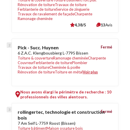
Toiture & couverture
Toiture bâtiment
Toit plat
Rénovation de toiture
Travaux de toiture
Ferblanterie de toiture
Service de zinguerie
Travaux de ravalement de façade
Charpente
Ramonage cheminée
4,38/5
13
Avis
Pick - Succ. Huynen
Fermé
6 Z.A.C. Klengbousbierg L-7795 Bissen
Toiture & couverture
Ramonage cheminée
Charpente
Couvreur
Ferblanterie de toiture
Plombier
Travaux de toiture
Cheminée & poêle
Rénovation de toiture
Toiture en métal
Voir plus
Nous avons élargi le périmètre de recherche : 10
professionnels des villes alentours.
rollingertec, technologie et construction
Fermé
bois
7 Am Seif L-7759 Roost (Bissen)
Toiture bâtiment
Maison ossature bois