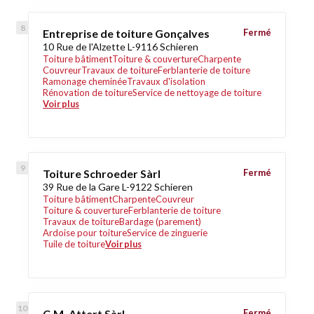
Entreprise de toiture Gonçalves
Fermé
10 Rue de l'Alzette L-9116 Schieren
Toiture bâtiment
Toiture & couverture
Charpente
Couvreur
Travaux de toiture
Ferblanterie de toiture
Ramonage cheminée
Travaux d'isolation
Rénovation de toiture
Service de nettoyage de toiture
Voir plus
Toiture Schroeder Sàrl
Fermé
39 Rue de la Gare L-9122 Schieren
Toiture bâtiment
Charpente
Couvreur
Toiture & couverture
Ferblanterie de toiture
Travaux de toiture
Bardage (parement)
Ardoise pour toiture
Service de zinguerie
Tuile de toiture
Voir plus
C.M. Attert Sàrl
Fermé