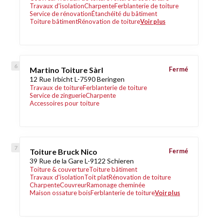
Travaux d'isolation
Charpente
Ferblanterie de toiture
Service de rénovation
Étanchéité du bâtiment
Toiture bâtiment
Rénovation de toiture
Voir plus
Martino Toiture Sàrl
Fermé
12 Rue Irbicht L-7590 Beringen
Travaux de toiture
Ferblanterie de toiture
Service de zinguerie
Charpente
Accessoires pour toiture
Toiture Bruck Nico
Fermé
39 Rue de la Gare L-9122 Schieren
Toiture & couverture
Toiture bâtiment
Travaux d'isolation
Toit plat
Rénovation de toiture
Charpente
Couvreur
Ramonage cheminée
Maison ossature bois
Ferblanterie de toiture
Voir plus