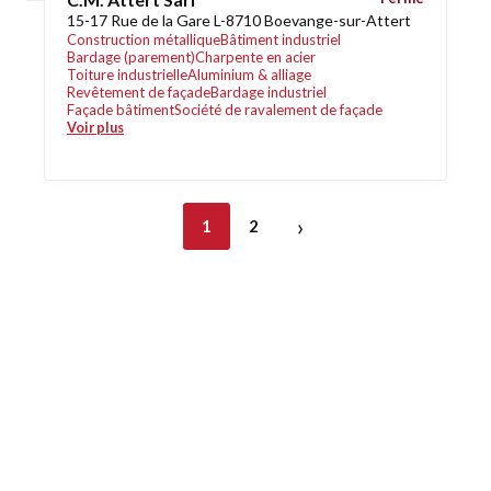
15-17 Rue de la Gare L-8710 Boevange-sur-Attert
Construction métallique
Bâtiment industriel
Bardage (parement)
Charpente en acier
Toiture industrielle
Aluminium & alliage
Revêtement de façade
Bardage industriel
Façade bâtiment
Société de ravalement de façade
Voir plus
›
1
2
Découvrez également
Maison.lu
Habiter.lu
Liens utiles