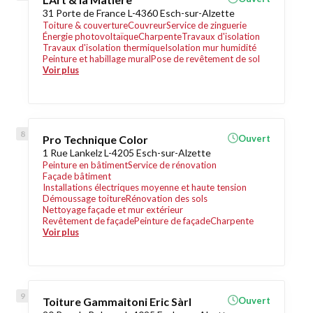
31 Porte de France L-4360 Esch-sur-Alzette
Toiture & couverture
Couvreur
Service de zinguerie
Énergie photovoltaïque
Charpente
Travaux d'isolation
Travaux d'isolation thermique
Isolation mur humidité
Peinture et habillage mural
Pose de revêtement de sol
Voir plus
Pro Technique Color
Ouvert
1 Rue Lankelz L-4205 Esch-sur-Alzette
Peinture en bâtiment
Service de rénovation
Façade bâtiment
Installations électriques moyenne et haute tension
Démoussage toiture
Rénovation des sols
Nettoyage façade et mur extérieur
Revêtement de façade
Peinture de façade
Charpente
Voir plus
Toiture Gammaitoni Eric Sàrl
Ouvert