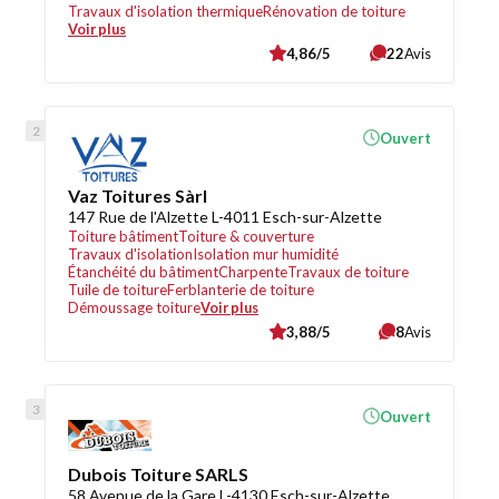
Travaux d'isolation thermique
Rénovation de toiture
Voir plus
4,86/5
22
Avis
Ouvert
Vaz Toitures Sàrl
147 Rue de l'Alzette L-4011 Esch-sur-Alzette
Toiture bâtiment
Toiture & couverture
Travaux d'isolation
Isolation mur humidité
Étanchéité du bâtiment
Charpente
Travaux de toiture
Tuile de toiture
Ferblanterie de toiture
Démoussage toiture
Voir plus
3,88/5
8
Avis
Ouvert
Dubois Toiture SARLS
58 Avenue de la Gare L-4130 Esch-sur-Alzette