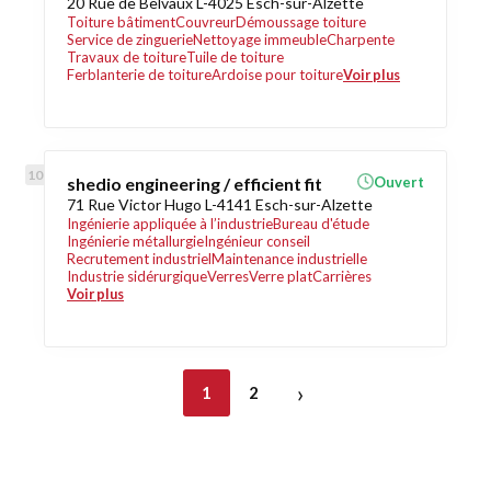
20 Rue de Belvaux L-4025 Esch-sur-Alzette
Toiture bâtiment
Couvreur
Démoussage toiture
Service de zinguerie
Nettoyage immeuble
Charpente
Travaux de toiture
Tuile de toiture
Ferblanterie de toiture
Ardoise pour toiture
Voir plus
shedio engineering / efficient fit
Ouvert
71 Rue Victor Hugo L-4141 Esch-sur-Alzette
Ingénierie appliquée à l’industrie
Bureau d'étude
Ingénierie métallurgie
Ingénieur conseil
Recrutement industriel
Maintenance industrielle
Industrie sidérurgique
Verres
Verre plat
Carrières
Voir plus
›
1
2