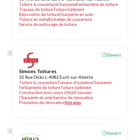
Toiture & couverture
Charpente
Ferblanterie de toiture
Travaux de toiture
Toiture bâtiment
Rénovation de toiture
Charpente en acier
Toiture en métal
Entretien de couverture
Service de nettoyage de toiture
Ouvert
Simoes Toitures
32 Rue Dicks L-4082 Esch-sur-Alzette
Toiture & couverture
Travaux d'isolation
Charpente
Ferblanterie de toiture
Toiture bâtiment
Construction tous corps d'état
Couvreur
Charpente en acier
Service de rénovation
Prestation de rénovation
Voir plus
Ouvert