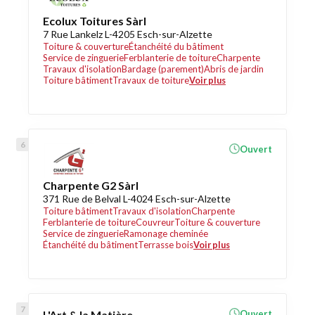
Ecolux Toitures Sàrl
7 Rue Lankelz L-4205 Esch-sur-Alzette
Toiture & couverture
Étanchéité du bâtiment
Service de zinguerie
Ferblanterie de toiture
Charpente
Travaux d'isolation
Bardage (parement)
Abris de jardin
Toiture bâtiment
Travaux de toiture
Voir plus
Ouvert
Charpente G2 Sàrl
371 Rue de Belval L-4024 Esch-sur-Alzette
Toiture bâtiment
Travaux d'isolation
Charpente
Ferblanterie de toiture
Couvreur
Toiture & couverture
Service de zinguerie
Ramonage cheminée
Étanchéité du bâtiment
Terrasse bois
Voir plus
L'Art & la Matière
Ouvert