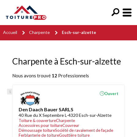
Accueil
Charpente
Esch-sur-alzette
Charpente à Esch-sur-alzette
Nous avons trouvé
12
Professionnels
Ouvert
Den Daach Bauer SARLS
40 Rue du X Septembre L-4320 Esch-sur-Alzette
Toiture & couverture
Charpente
Accessoires pour toiture
Couvreur
Démoussage toiture
Société de ravalement de façade
Ferblanterie de toiture
Gouttière toiture