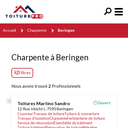
Accueil
Charpente
Beringen
Charpente à Beringen
Filtres
Nous avons trouvé
2
Professionnels
Toitures Martino Sandro
Ouvert
12 Rue Irbicht L-7590 Beringen
Couvreur
Travaux de toiture
Toiture & couverture
Travaux d'isolation
Charpente
Ferblanterie de toiture
Service de rénovation
Étanchéité du bâtiment
Toiture bâtiment
Rénovation de toiture
Voir plus