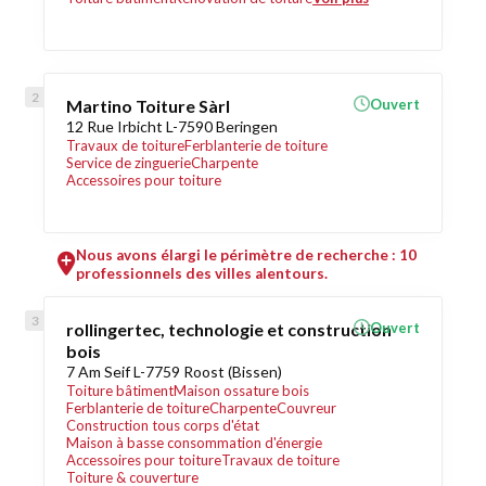
Martino Toiture Sàrl
Ouvert
12 Rue Irbicht L-7590 Beringen
Travaux de toiture
Ferblanterie de toiture
Service de zinguerie
Charpente
Accessoires pour toiture
Nous avons élargi le périmètre de recherche : 10
professionnels des villes alentours.
rollingertec, technologie et construction
Ouvert
bois
7 Am Seif L-7759 Roost (Bissen)
Toiture bâtiment
Maison ossature bois
Ferblanterie de toiture
Charpente
Couvreur
Construction tous corps d'état
Maison à basse consommation d'énergie
Accessoires pour toiture
Travaux de toiture
Toiture & couverture