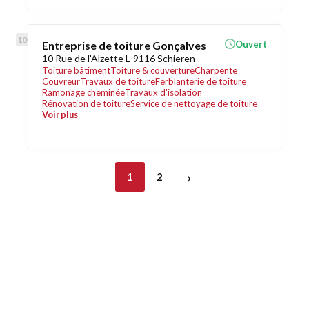
Entreprise de toiture Gonçalves
Ouvert
10 Rue de l'Alzette L-9116 Schieren
Toiture bâtiment
Toiture & couverture
Charpente
Couvreur
Travaux de toiture
Ferblanterie de toiture
Ramonage cheminée
Travaux d'isolation
Rénovation de toiture
Service de nettoyage de toiture
Voir plus
›
1
2
Découvrez également
Maison.lu
Habiter.lu