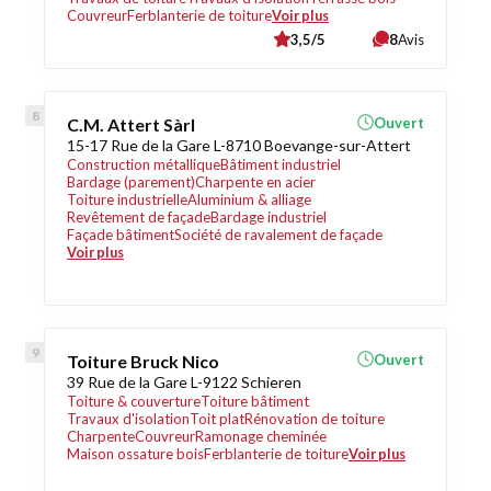
Couvreur
Ferblanterie de toiture
Voir plus
3,5/5
8
Avis
C.M. Attert Sàrl
Ouvert
15-17 Rue de la Gare L-8710 Boevange-sur-Attert
Construction métallique
Bâtiment industriel
Bardage (parement)
Charpente en acier
Toiture industrielle
Aluminium & alliage
Revêtement de façade
Bardage industriel
Façade bâtiment
Société de ravalement de façade
Voir plus
Toiture Bruck Nico
Ouvert
39 Rue de la Gare L-9122 Schieren
Toiture & couverture
Toiture bâtiment
Travaux d'isolation
Toit plat
Rénovation de toiture
Charpente
Couvreur
Ramonage cheminée
Maison ossature bois
Ferblanterie de toiture
Voir plus