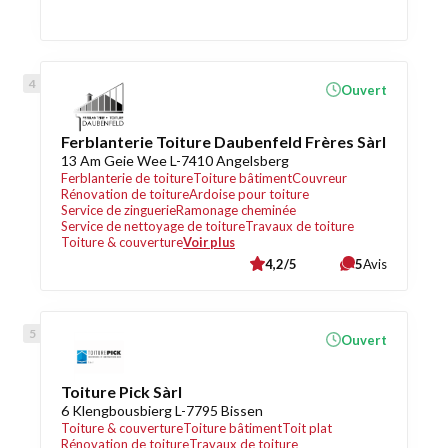
Ouvert
Ferblanterie Toiture Daubenfeld Frères Sàrl
13 Am Geie Wee L-7410 Angelsberg
Ferblanterie de toiture
Toiture bâtiment
Couvreur
Rénovation de toiture
Ardoise pour toiture
Service de zinguerie
Ramonage cheminée
Service de nettoyage de toiture
Travaux de toiture
Toiture & couverture
Voir plus
4,2/5
5
Avis
Ouvert
Toiture Pick Sàrl
6 Klengbousbierg L-7795 Bissen
Toiture & couverture
Toiture bâtiment
Toit plat
Rénovation de toiture
Travaux de toiture