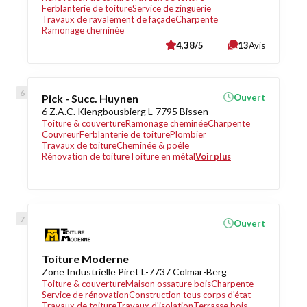
Ferblanterie de toiture
Service de zinguerie
Travaux de ravalement de façade
Charpente
Ramonage cheminée
4,38/5
13
Avis
Pick - Succ. Huynen
Ouvert
6 Z.A.C. Klengbousbierg L-7795 Bissen
Toiture & couverture
Ramonage cheminée
Charpente
Couvreur
Ferblanterie de toiture
Plombier
Travaux de toiture
Cheminée & poêle
Rénovation de toiture
Toiture en métal
Voir plus
Ouvert
Toiture Moderne
Zone Industrielle Piret L-7737 Colmar-Berg
Toiture & couverture
Maison ossature bois
Charpente
Service de rénovation
Construction tous corps d'état
Travaux de toiture
Travaux d'isolation
Terrasse bois