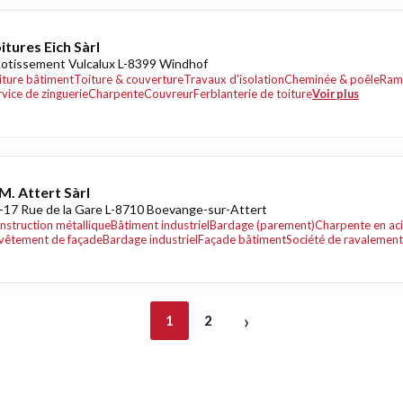
itures Eich Sàrl
Lotissement Vulcalux L-8399 Windhof
iture bâtiment
Toiture & couverture
Travaux d'isolation
Cheminée & poêle
Ram
rvice de zinguerie
Charpente
Couvreur
Ferblanterie de toiture
Voir plus
M. Attert Sàrl
-17 Rue de la Gare L-8710 Boevange-sur-Attert
nstruction métallique
Bâtiment industriel
Bardage (parement)
Charpente en aci
vêtement de façade
Bardage industriel
Façade bâtiment
Société de ravalement
›
1
2