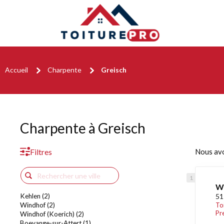
Accueil
Charpente
Greisch
Charpente à Greisch
Filtres
Nous av
W
Kehlen (2)
51
Windhof (2)
To
Pr
Windhof (Koerich) (2)
Boevange-sur-Attert (1)