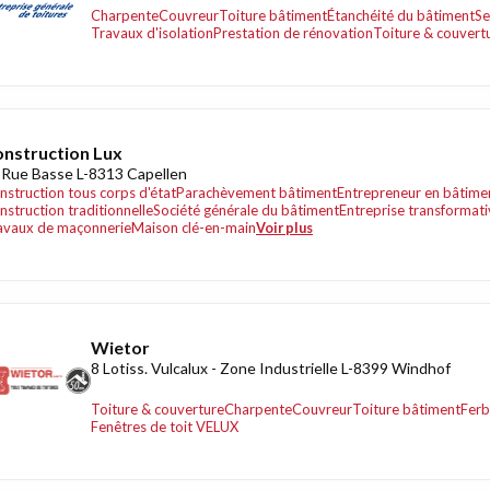
Charpente
Couvreur
Toiture bâtiment
Étanchéité du bâtiment
Se
Travaux d'isolation
Prestation de rénovation
Toiture & couvert
nstruction Lux
 Rue Basse L-8313 Capellen
nstruction tous corps d'état
Parachèvement bâtiment
Entrepreneur en bâtime
nstruction traditionnelle
Société générale du bâtiment
Entreprise transformati
avaux de maçonnerie
Maison clé-en-main
Voir plus
Wietor
8 Lotiss. Vulcalux - Zone Industrielle L-8399 Windhof
Toiture & couverture
Charpente
Couvreur
Toiture bâtiment
Ferb
Fenêtres de toit VELUX