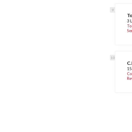
To
3 
To
Se
C.
15
Co
Re