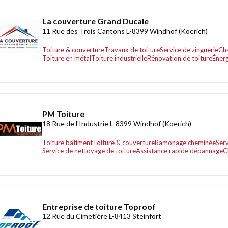
La couverture Grand Ducale
11 Rue des Trois Cantons L-8399 Windhof (Koerich)
Toiture & couverture
Travaux de toiture
Service de zinguerie
Ch
Toiture en métal
Toiture industrielle
Rénovation de toiture
Éner
PM Toiture
18 Rue de l'Industrie L-8399 Windhof (Koerich)
Toiture bâtiment
Toiture & couverture
Ramonage cheminée
Serv
Service de nettoyage de toiture
Assistance rapide dépannage
C
Entreprise de toiture Toproof
12 Rue du Cimetière L-8413 Steinfort