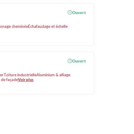
Ouvert
onage cheminée
Échafaudage et échelle
Ouvert
er
Toiture industrielle
Aluminium & alliage
 de façade
Voir plus