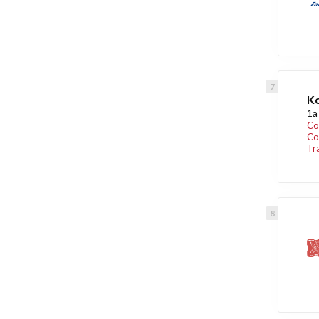
Ko
1a
Co
Co
Tr