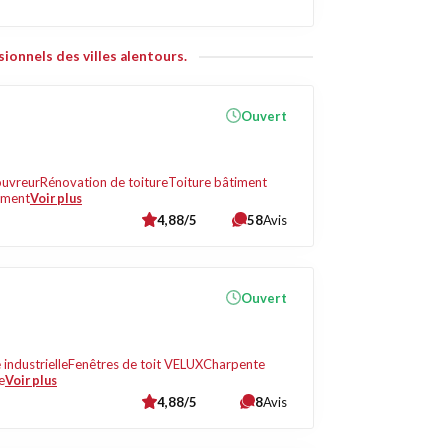
ionnels des villes alentours.
Ouvert
uvreur
Rénovation de toiture
Toiture bâtiment
iment
Voir plus
4,88/5
58
Avis
Ouvert
 industrielle
Fenêtres de toit VELUX
Charpente
e
Voir plus
4,88/5
8
Avis