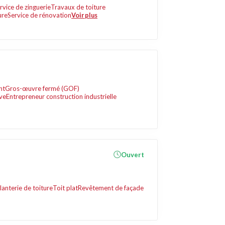
rvice de zinguerie
Travaux de toiture
ure
Service de rénovation
Voir plus
nt
Gros-œuvre fermé (GOF)
ve
Entrepreneur construction industrielle
Ouvert
lanterie de toiture
Toit plat
Revêtement de façade