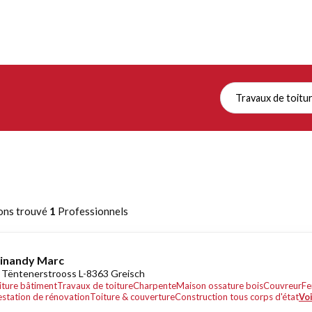
Travaux de toitu
ons trouvé
1
Professionnels
inandy Marc
 Tëntenerstrooss L-8363 Greisch
iture bâtiment
Travaux de toiture
Charpente
Maison ossature bois
Couvreur
Fe
estation de rénovation
Toiture & couverture
Construction tous corps d'état
Voi