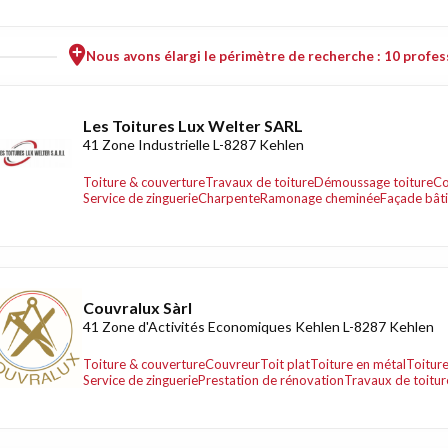
Nous avons élargi le périmètre de recherche : 10 profess
Les Toitures Lux Welter SARL
41 Zone Industrielle L-8287 Kehlen
Toiture & couverture
Travaux de toiture
Démoussage toiture
Co
Service de zinguerie
Charpente
Ramonage cheminée
Façade bât
Couvralux Sàrl
41 Zone d'Activités Economiques Kehlen L-8287 Kehlen
Toiture & couverture
Couvreur
Toit plat
Toiture en métal
Toiture
Service de zinguerie
Prestation de rénovation
Travaux de toitur