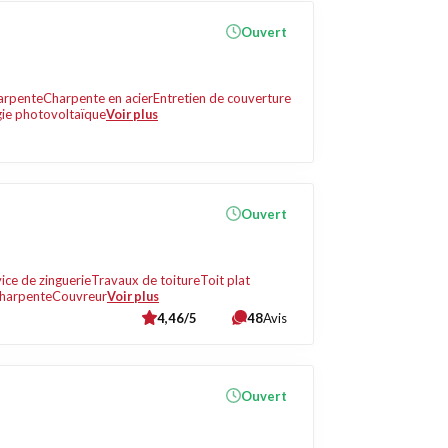
Ouvert
arpente
Charpente en acier
Entretien de couverture
gie photovoltaïque
Voir plus
Ouvert
ice de zinguerie
Travaux de toiture
Toit plat
harpente
Couvreur
Voir plus
4,46/5
48
Avis
Ouvert