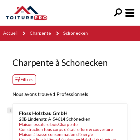
Accueil
Charpente
Schonecken
Charpente à Schonecken
Filtres
Nous avons trouvé
1
Professionnels
Floss Holzbau GmbH
20B Lindenstr. A-54614 Schönecken
Maison ossature bois
Charpente
Construction tous corps d'état
Toiture & couverture
Maison à basse consommation d'énergie
Construction bâtiment écologique
Habitat écologique