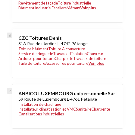
Revêtement de façade
Toiture industrielle
Bâtiment industriel
Escaliers
Métaux
Voir plus
CZC Toitures Denis
81A Rue des Jardins L-4742 Pétange
Toiture bâtiment
Toiture & couverture
Service de zinguerie
Travaux d'isolation
Couvreur
Ardoise pour toiture
Charpente
Travaux de toiture
Tuile de toiture
Accessoires pour toiture
Voir plus
ANBICO LUXEMBOURG unipersonnelle Sàrl
59 Route de Luxembourg L-4761 Pétange
Installation de chauffage
Installateur climatisation et VMC
Sanitaire
Charpente
Canalisations industrielles