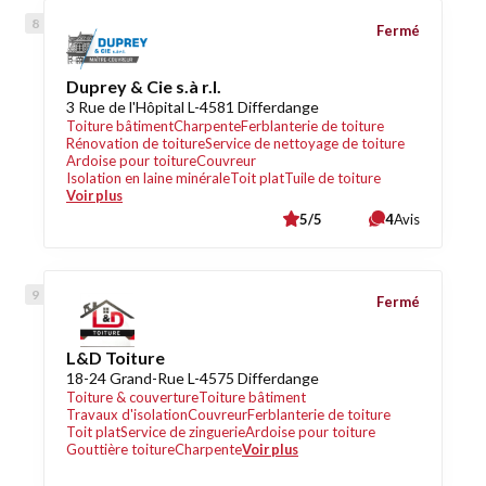
Fermé
Duprey & Cie s.à r.l.
3 Rue de l'Hôpital L-4581 Differdange
Toiture bâtiment
Charpente
Ferblanterie de toiture
Rénovation de toiture
Service de nettoyage de toiture
Ardoise pour toiture
Couvreur
Isolation en laine minérale
Toit plat
Tuile de toiture
Voir plus
5/5
4
Avis
Fermé
L&D Toiture
18-24 Grand-Rue L-4575 Differdange
Toiture & couverture
Toiture bâtiment
Travaux d'isolation
Couvreur
Ferblanterie de toiture
Toit plat
Service de zinguerie
Ardoise pour toiture
Gouttière toiture
Charpente
Voir plus