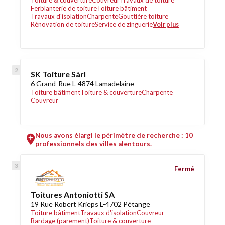
Toiture & couverture
Couvreur
Travaux de toiture
Ferblanterie de toiture
Toiture bâtiment
Travaux d'isolation
Charpente
Gouttière toiture
Rénovation de toiture
Service de zinguerie
Voir plus
SK Toiture Sàrl
6 Grand-Rue L-4874 Lamadelaine
Toiture bâtiment
Toiture & couverture
Charpente
Couvreur
Nous avons élargi le périmètre de recherche : 10
professionnels des villes alentours.
Fermé
Toitures Antoniotti SA
19 Rue Robert Krieps L-4702 Pétange
Toiture bâtiment
Travaux d'isolation
Couvreur
Bardage (parement)
Toiture & couverture