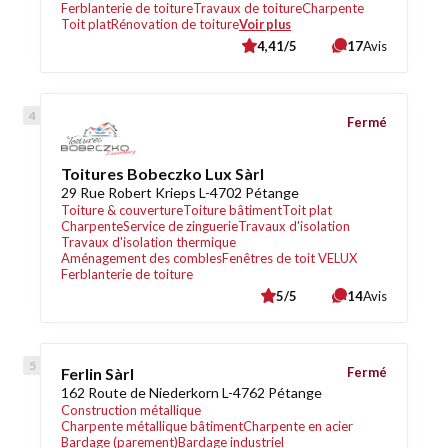
Ferblanterie de toiture
Travaux de toiture
Charpente
Toit plat
Rénovation de toiture
Voir plus
4,41/5
17
Avis
Fermé
Toitures Bobeczko Lux Sàrl
29 Rue Robert Krieps L-4702 Pétange
Toiture & couverture
Toiture bâtiment
Toit plat
Charpente
Service de zinguerie
Travaux d'isolation
Travaux d'isolation thermique
Aménagement des combles
Fenêtres de toit VELUX
Ferblanterie de toiture
5/5
14
Avis
Ferlin Sàrl
Fermé
162 Route de Niederkorn L-4762 Pétange
Construction métallique
Charpente métallique bâtiment
Charpente en acier
Bardage (parement)
Bardage industriel