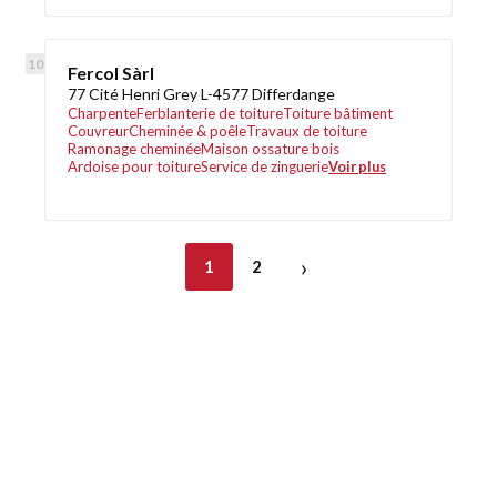
Fercol Sàrl
77 Cité Henri Grey L-4577 Differdange
Charpente
Ferblanterie de toiture
Toiture bâtiment
Couvreur
Cheminée & poêle
Travaux de toiture
Ramonage cheminée
Maison ossature bois
Ardoise pour toiture
Service de zinguerie
Voir plus
›
1
2
Découvrez également
Maison.lu
Habiter.lu