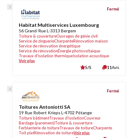
Fermé
Habitat Multiservices Luxembourg
56 Grand-Rue L-3313 Bergem
Toiture & couverture
Ouvrages de génie civil
Service de zinguerie
Charpente
Rénovation maison
Service de rénovation énergétique
Service de rénovation
Énergie photovoltaïque
Travaux d'isolation thermique
Isolation acoustique
Voir plus
5/5
11
Avis
Fermé
Toitures Antoniotti SA
19 Rue Robert Krieps L-4702 Pétange
Toiture bâtiment
Travaux d'isolation
Couvreur
Bardage (parement)
Toiture & couverture
Ferblanterie de toiture
Travaux de toiture
Charpente
Toit plat
Rénovation de toiture
Voir plus