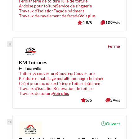
Ferblanterie de toiture
Tuile de toiture
Ardoise pour toiture
Service de zinguerie
Travaux d'isolation
Façade bâtiment
Travaux de ravalement de façade
Voir plus
4,8/5
109
Avis
Fermé
KM Toitures
F-Thionville
Toiture & couverture
Couvreur
Couverture
Peinture et habillage mural
Ramonage cheminée
Crépi pour façade extérieure
Toiture bâtiment
Travaux d'isolation
Rénovation de toiture
Travaux de toiture
Voir plus
5/5
3
Avis
Ouvert