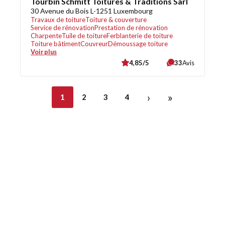
Tourbin Schmitt Toitures & Traditions Sàrl
30 Avenue du Bois L-1251 Luxembourg
Travaux de toiture
Toiture & couverture
Service de rénovation
Prestation de rénovation
Charpente
Tuile de toiture
Ferblanterie de toiture
Toiture bâtiment
Couvreur
Démoussage toiture
Voir plus
4,85/5
33
Avis
›
»
1
2
3
4
Découvrez également
Maison.lu
Habiter.lu
Liens utiles