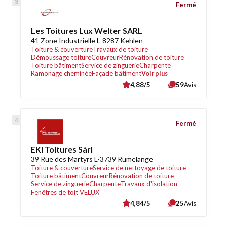
Fermé
Les Toitures Lux Welter SARL
41 Zone Industrielle L-8287 Kehlen
Toiture & couverture
Travaux de toiture
Démoussage toiture
Couvreur
Rénovation de toiture
Toiture bâtiment
Service de zinguerie
Charpente
Ramonage cheminée
Façade bâtiment
Voir plus
4,88/5
59
Avis
Fermé
EKI Toitures Sàrl
39 Rue des Martyrs L-3739 Rumelange
Toiture & couverture
Service de nettoyage de toiture
Toiture bâtiment
Couvreur
Rénovation de toiture
Service de zinguerie
Charpente
Travaux d'isolation
Fenêtres de toit VELUX
4,84/5
25
Avis