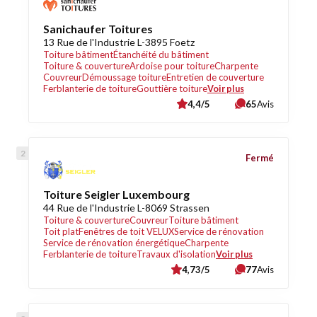
Sanichaufer Toitures
13 Rue de l'Industrie L-3895 Foetz
Toiture bâtiment
Étanchéité du bâtiment
Toiture & couverture
Ardoise pour toiture
Charpente
Couvreur
Démoussage toiture
Entretien de couverture
Ferblanterie de toiture
Gouttière toiture
Voir plus
4,4/5
65
Avis
Fermé
Toiture Seigler Luxembourg
44 Rue de l'Industrie L-8069 Strassen
Toiture & couverture
Couvreur
Toiture bâtiment
Toit plat
Fenêtres de toit VELUX
Service de rénovation
Service de rénovation énergétique
Charpente
Ferblanterie de toiture
Travaux d'isolation
Voir plus
4,73/5
77
Avis