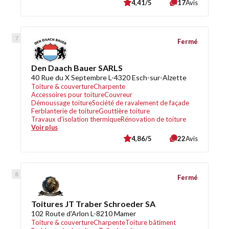
4,41/5
17
Avis
Fermé
Den Daach Bauer SARLS
40 Rue du X Septembre L-4320 Esch-sur-Alzette
Toiture & couverture
Charpente
Accessoires pour toiture
Couvreur
Démoussage toiture
Société de ravalement de façade
Ferblanterie de toiture
Gouttière toiture
Travaux d'isolation thermique
Rénovation de toiture
Voir plus
4,86/5
22
Avis
Fermé
Toitures JT Traber Schroeder SA
102 Route d'Arlon L-8210 Mamer
Toiture & couverture
Charpente
Toiture bâtiment