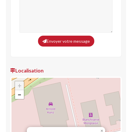
Envoyer votre message
Localisation
+
−
×