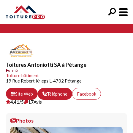
Toitures Antoniotti SA à Pétange
Fermé
Toiture bâtiment
19 Rue Robert Krieps L-4702 Pétange
Site Web
Téléphone
Facebook
4,41/5
17
Avis
Photos