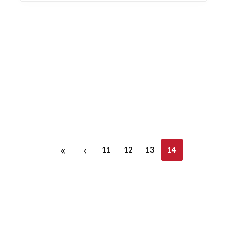
«
‹
11
12
13
14
Découvrez également