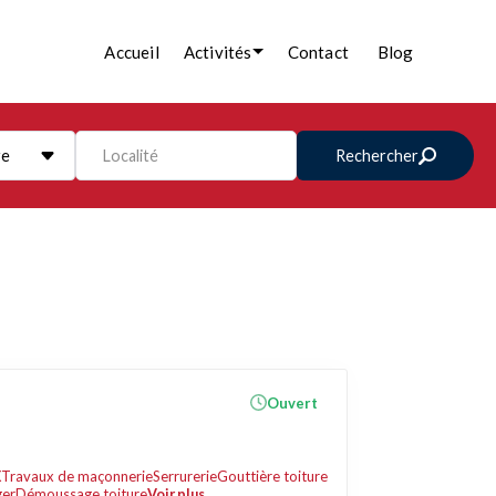
Accueil
Activités
Contact
Blog
re
Localité
Rechercher
Ouvert
X
Travaux de maçonnerie
Serrurerie
Gouttière toiture
er
Démoussage toiture
Voir plus