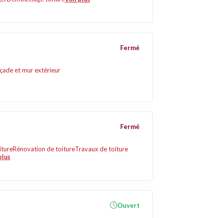
Fermé
çade et mur extérieur
Fermé
iture
Rénovation de toiture
Travaux de toiture
plus
Ouvert