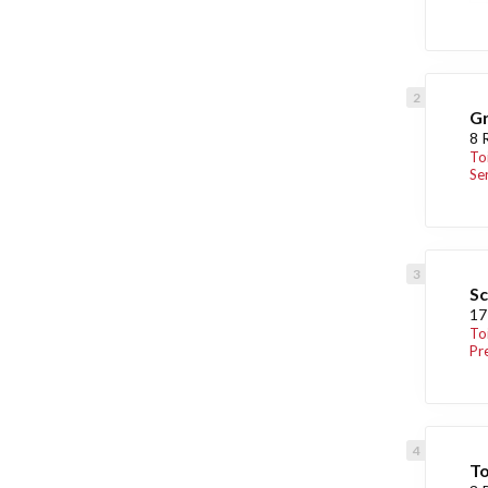
Gr
8 
To
Se
S
17
To
Pr
To