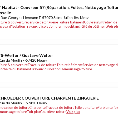
 Habitat - Couvreur 57 (Réparation, Fuites, Nettoyage Toit
selle
 Rue Georges Hermann F-57070 Saint-Julien-lès-Metz
iture & couverture
Service de zinguerie
Toiture bâtiment
Couvreur
Entretien de
avaux d'isolation
Travaux d'isolation thermique
Étanchéité du bâtiment
Voir pl
S-Welter / Gustave Welter
Rue du Moulin F-57420 Fleury
iture & couverture
Travaux de toiture
Toiture bâtiment
Service de nettoyage d
anchéité du bâtiment
Travaux d'isolation
Démoussage toiture
CHROEDER COUVERTURE CHARPENTE ZINGUERIE
Rue du Moulin F-57420 Fleury
novation de toiture
Charpente
Travaux de toiture
Tuile de toiture
Ferblanterie 
moussage toiture
Toit plat
Gouttière toiture
Voir plus