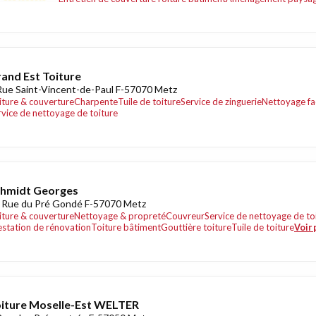
and Est Toiture
Rue Saint-Vincent-de-Paul F-57070 Metz
iture & couverture
Charpente
Tuile de toiture
Service de zinguerie
Nettoyage fa
rvice de nettoyage de toiture
chmidt Georges
 Rue du Pré Gondé F-57070 Metz
iture & couverture
Nettoyage & propreté
Couvreur
Service de nettoyage de to
estation de rénovation
Toiture bâtiment
Gouttière toiture
Tuile de toiture
Voir 
iture Moselle-Est WELTER