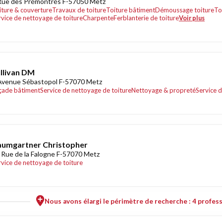
Rue des Prémontrés F-57050 Metz
iture & couverture
Travaux de toiture
Toiture bâtiment
Démoussage toiture
To
rvice de nettoyage de toiture
Charpente
Ferblanterie de toiture
Voir plus
llivan DM
Avenue Sébastopol F-57070 Metz
çade bâtiment
Service de nettoyage de toiture
Nettoyage & propreté
Service d
umgartner Christopher
 Rue de la Falogne F-57070 Metz
rvice de nettoyage de toiture
Nous avons élargi le périmètre de recherche : 4 profess