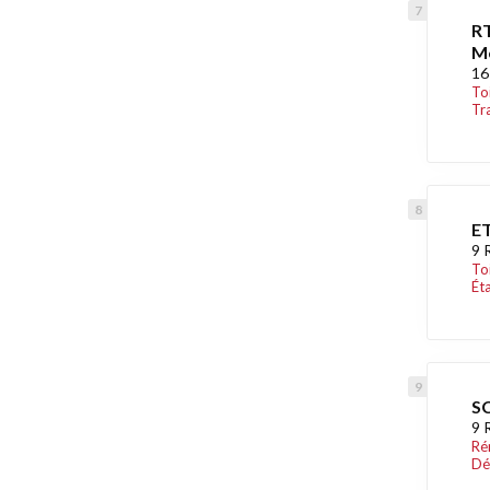
RT
Mo
16
To
Tr
ET
9 
To
Ét
S
9 
Ré
Dé