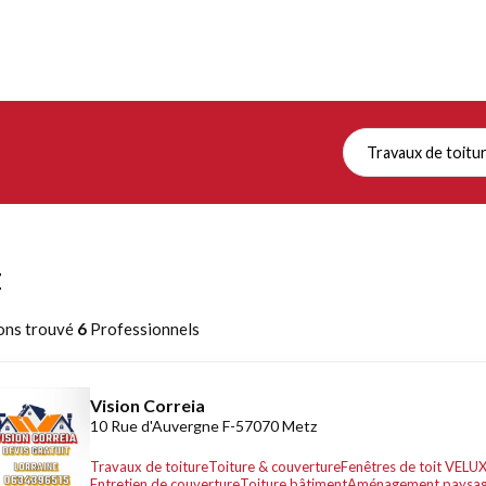
Travaux de toitu
z
ons trouvé
6
Professionnels
Vision Correia
10 Rue d'Auvergne F-57070 Metz
Travaux de toiture
Toiture & couverture
Fenêtres de toit VELU
Entretien de couverture
Toiture bâtiment
Aménagement paysag