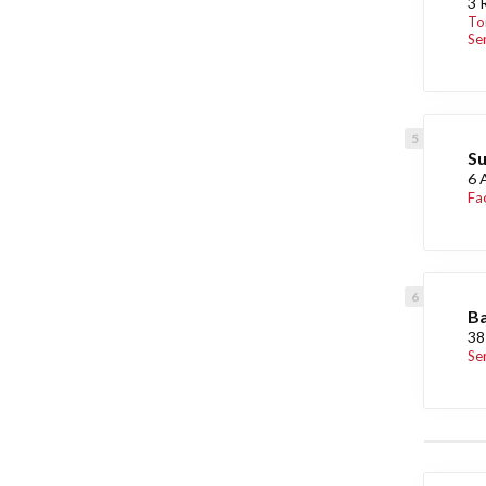
3 
To
Se
Su
6 
Fa
Ba
38
Se