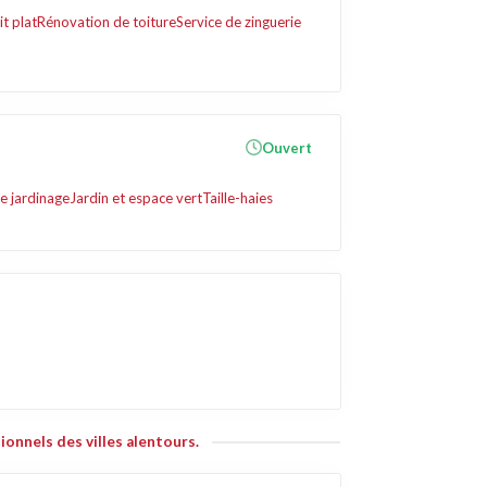
it plat
Rénovation de toiture
Service de zinguerie
Ouvert
e jardinage
Jardin et espace vert
Taille-haies
ionnels des villes alentours.