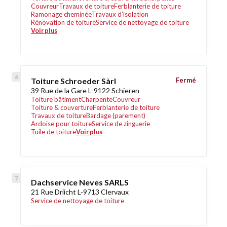
Couvreur
Travaux de toiture
Ferblanterie de toiture
Ramonage cheminée
Travaux d'isolation
Rénovation de toiture
Service de nettoyage de toiture
Voir plus
Toiture Schroeder Sàrl
Fermé
39 Rue de la Gare L-9122 Schieren
Toiture bâtiment
Charpente
Couvreur
Toiture & couverture
Ferblanterie de toiture
Travaux de toiture
Bardage (parement)
Ardoise pour toiture
Service de zinguerie
Tuile de toiture
Voir plus
Dachservice Neves SARLS
21 Rue Driicht L-9713 Clervaux
Service de nettoyage de toiture