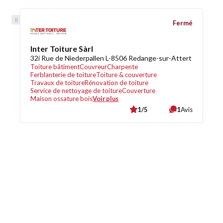
Fermé
Inter Toiture Sàrl
32i Rue de Niederpallen L-8506 Redange-sur-Attert
Toiture bâtiment
Couvreur
Charpente
Ferblanterie de toiture
Toiture & couverture
Travaux de toiture
Rénovation de toiture
Service de nettoyage de toiture
Couverture
Maison ossature bois
Voir plus
1/5
1
Avis
Découvrez également
Maison.lu
Habiter.lu