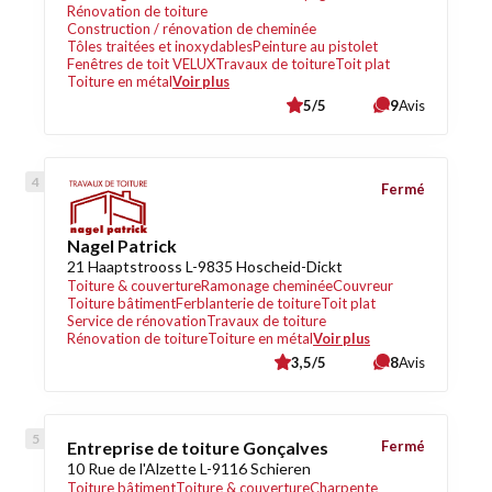
Rénovation de toiture
Construction / rénovation de cheminée
Tôles traitées et inoxydables
Peinture au pistolet
Fenêtres de toit VELUX
Travaux de toiture
Toit plat
Toiture en métal
Voir plus
5/5
9
Avis
Fermé
Nagel Patrick
21 Haaptstrooss L-9835 Hoscheid-Dickt
Toiture & couverture
Ramonage cheminée
Couvreur
Toiture bâtiment
Ferblanterie de toiture
Toit plat
Service de rénovation
Travaux de toiture
Rénovation de toiture
Toiture en métal
Voir plus
3,5/5
8
Avis
Entreprise de toiture Gonçalves
Fermé
10 Rue de l'Alzette L-9116 Schieren
Toiture bâtiment
Toiture & couverture
Charpente