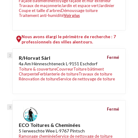
Façade bâtiment
Nettoyage façade et mur extérieur
Travaux de maçonnerie
Jardin et espace vert
Jardinier
Coupe et taille d’arbres
Démoussage toiture
Traitement anti-humidité
Voir plus
Nous avons élargi le périmètre de recherche : 7
professionnels des villes alentours.
R/Horvat Sàrl
Fermé
4a Am Hënneschteneck L-9151 Eschdorf
Toiture & couverture
Couvreur
Toiture bâtiment
Charpente
Ferblanterie de toiture
Travaux de toiture
Rénovation de toiture
Service de nettoyage de toiture
Fermé
ECO Toitures & Cheminées
5 Ierweschte Wee L-9767 Pintsch
Ramonage cheminée
Service de nettoyage de toiture