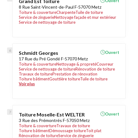
Grand Est Toiture
Ouvert
8 Rue Saint-Vincent-de-Paul F-57070 Metz
Toiture & couverture
Charpente
Tuile de toiture
Service de zinguerie
Nettoyage façade et mur extérieur
Service de nettoyage de toiture
Schmidt Georges
Ouvert
17 Rue du Pré Gondé F-57070 Metz
Toiture & couverture
Nettoyage & propreté
Couvreur
Service de nettoyage de toiture
Rénovation de toiture
Travaux de toiture
Prestation de rénovation
Toiture bâtiment
Gouttière toiture
Tuile de toiture
Voir plus
Toiture Moselle-Est WELTER
Ouvert
3 Rue des Prémontrés F-57050 Metz
Toiture & couverture
Travaux de toiture
Toiture bâtiment
Démoussage toiture
Toit plat
Rénovation de toiture
Service de zinguerie