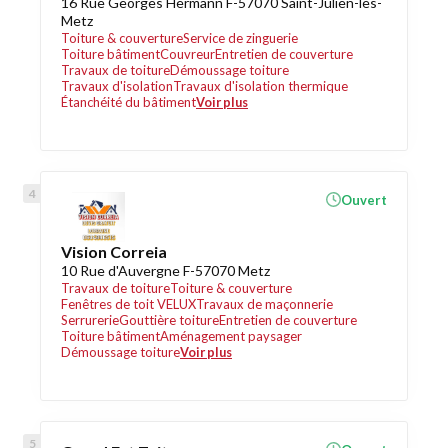
16 Rue Georges Hermann F-57070 Saint-Julien-lès-
Metz
Toiture & couverture
Service de zinguerie
Toiture bâtiment
Couvreur
Entretien de couverture
Travaux de toiture
Démoussage toiture
Travaux d'isolation
Travaux d'isolation thermique
Étanchéité du bâtiment
Voir plus
Ouvert
Vision Correia
10 Rue d'Auvergne F-57070 Metz
Travaux de toiture
Toiture & couverture
Fenêtres de toit VELUX
Travaux de maçonnerie
Serrurerie
Gouttière toiture
Entretien de couverture
Toiture bâtiment
Aménagement paysager
Démoussage toiture
Voir plus