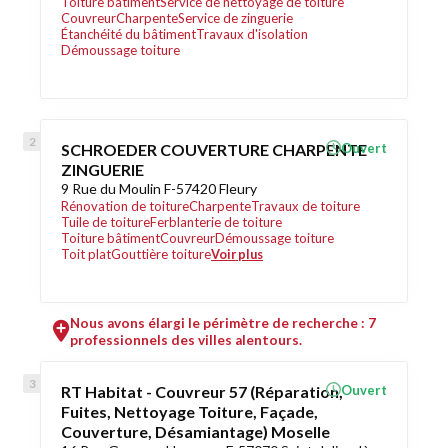
Toiture bâtiment
Service de nettoyage de toiture
Couvreur
Charpente
Service de zinguerie
Étanchéité du bâtiment
Travaux d'isolation
Démoussage toiture
SCHROEDER COUVERTURE CHARPENTE
Ouvert
ZINGUERIE
9 Rue du Moulin F-57420 Fleury
Rénovation de toiture
Charpente
Travaux de toiture
Tuile de toiture
Ferblanterie de toiture
Toiture bâtiment
Couvreur
Démoussage toiture
Toit plat
Gouttière toiture
Voir plus
Nous avons élargi le périmètre de recherche : 7
professionnels des villes alentours.
RT Habitat - Couvreur 57 (Réparation,
Ouvert
Fuites, Nettoyage Toiture, Façade,
Couverture, Désamiantage) Moselle