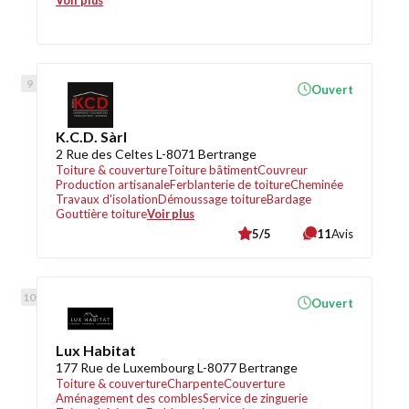
Voir plus
Ouvert
K.C.D. Sàrl
2 Rue des Celtes L-8071 Bertrange
Toiture & couverture
Toiture bâtiment
Couvreur
Production artisanale
Ferblanterie de toiture
Cheminée
Travaux d'isolation
Démoussage toiture
Bardage
Gouttière toiture
Voir plus
5/5
11
Avis
Ouvert
Lux Habitat
177 Rue de Luxembourg L-8077 Bertrange
Toiture & couverture
Charpente
Couverture
Aménagement des combles
Service de zinguerie