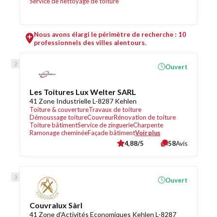
Service de nettoyage de toiture
Nous avons élargi le périmètre de recherche : 10
professionnels des villes alentours.
Ouvert
Les Toitures Lux Welter SARL
41 Zone Industrielle L-8287 Kehlen
Toiture & couverture
Travaux de toiture
Démoussage toiture
Couvreur
Rénovation de toiture
Toiture bâtiment
Service de zinguerie
Charpente
Ramonage cheminée
Façade bâtiment
Voir plus
4,88/5
58
Avis
Ouvert
Couvralux Sàrl
41 Zone d'Activités Economiques Kehlen L-8287