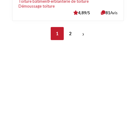
Toiture bâtiment
Ferblanterie de toiture
Démoussage toiture
4,89/5
81
Avis
›
1
2
Découvrez également
Maison.lu
Habiter.lu
Liens utiles
Contact
Mentions légales