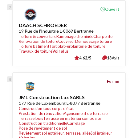
Ouvert
DAACH SCHROEDER
19 Rue de l'Industrie L-8069 Bertrange
Toiture & couverture
Ramonage cheminée
Charpente
Rénovation de toiture
Couvreur
Démoussage toiture
Toiture bâtiment
Toit plat
Ferblanterie de toiture
Travaux de toiture
Voir plus
4,62/5
13
Avis
Fermé
JML Construction Lux SARLS
177 Rue de Luxembourg L-8077 Bertrange
Construction tous corps d'état
Prestation de rénovation
Agencement de terrasse
Terrasse bois
Terrasse en matériau composite
Construction traditionnelle
Carrelage
Pose de revêtement de sol
Revêtement sol extérieur, terrasse, allée
Sol intérieur