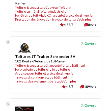
Kehlen
Toiture & couverture
Couvreur
Toit plat
Toiture en métal
Toiture industrielle
Fenêtres de toit VELUX
Charpente
Service de zinguerie
Prestation de rénovation
Travaux de toiture
Voir plus
4,88/5
8
Avis
Ouvert
Toitures JT Traber Schroeder SA
102 Route d'Arlon L-8210 Mamer
Toiture & couverture
Charpente
Toiture bâtiment
Ferblanterie de toiture
Tuile de toiture
Ardoise pour toiture
Service de zinguerie
Travaux d'isolation
Façade bâtiment
Travaux de ravalement de façade
Voir plus
4,8/5
109
Avis
Ouvert