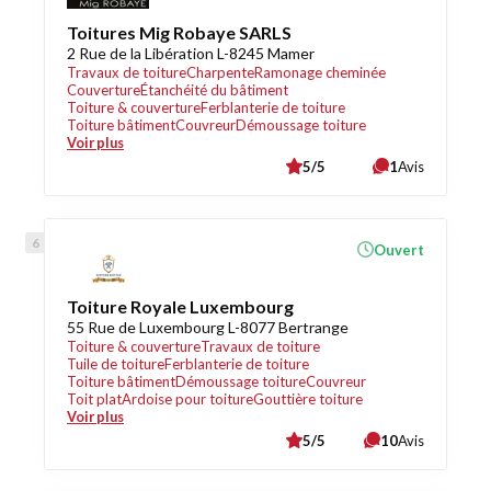
Toitures Mig Robaye SARLS
2 Rue de la Libération L-8245 Mamer
Travaux de toiture
Charpente
Ramonage cheminée
Couverture
Étanchéité du bâtiment
Toiture & couverture
Ferblanterie de toiture
Toiture bâtiment
Couvreur
Démoussage toiture
Voir plus
5/5
1
Avis
Ouvert
Toiture Royale Luxembourg
55 Rue de Luxembourg L-8077 Bertrange
Toiture & couverture
Travaux de toiture
Tuile de toiture
Ferblanterie de toiture
Toiture bâtiment
Démoussage toiture
Couvreur
Toit plat
Ardoise pour toiture
Gouttière toiture
Voir plus
5/5
10
Avis