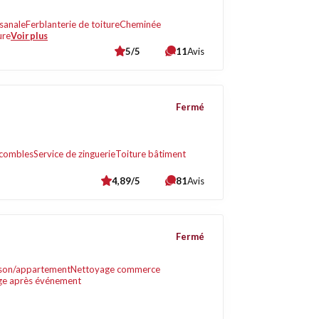
isanale
Ferblanterie de toiture
Cheminée
ure
Voir plus
5/5
11
Avis
Fermé
combles
Service de zinguerie
Toiture bâtiment
4,89/5
81
Avis
Fermé
son/appartement
Nettoyage commerce
ge après événement