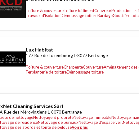
Toiture & couverture
Toiture bâtiment
Couvreur
Production art
Travaux d'isolation
Démoussage toiture
Bardage
Gouttière toit
Lux Habitat
177 Rue de Luxembourg L-8077 Bertrange
Toiture & couverture
Charpente
Couverture
Aménagement des 
Ferblanterie de toiture
Démoussage toiture
xNet Cleaning Services Sàrl
A Rue des Mérovingiens L-8070 Bertrange
ciété de nettoyage
Nettoyage & propreté
Nettoyage immeuble
Nettoyage mai
ttoyage de résidence
Nettoyage de bureaux
Nettoyage d'espace vert
Nettoya
ttoyage des abords et tonte de pelouse
Voir plus