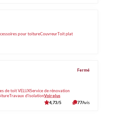
cessoires pour toiture
Couvreur
Toit plat
Fermé
es de toit VELUX
Service de rénovation
oiture
Travaux d'isolation
Voir plus
4,73/5
77
Avis