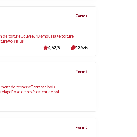
Fermé
 de toiture
Couvreur
Démoussage toiture
iture
Voir plus
4,62/5
13
Avis
Fermé
ment de terrasse
Terrasse bois
relage
Pose de revêtement de sol
Fermé