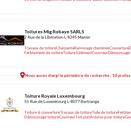
Toitures Mig Robaye SARLS
2 Rue de la Libération L-8245 Mamer
Travaux de toiture
Charpente
Ramonage cheminée
Couverture
É
Ferblanterie de toiture
Toiture bâtiment
Couvreur
Démoussage 
Nous avons élargi le périmètre de recherche : 10 profess
Toiture Royale Luxembourg
55 Rue de Luxembourg L-8077 Bertrange
Toiture & couverture
Travaux de toiture
Tuile de toiture
Ferblan
Démoussage toiture
Couvreur
Toit plat
Ardoise pour toiture
Gou