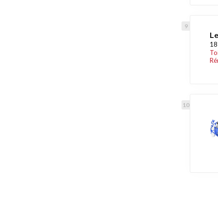
Le
18
To
Ré