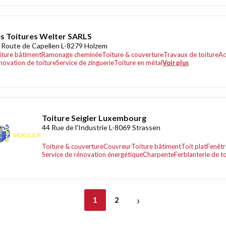
s Toitures Welter SARLS
 Route de Capellen L-8279 Holzem
iture bâtiment
Ramonage cheminée
Toiture & couverture
Travaux de toiture
Ac
novation de toiture
Service de zinguerie
Toiture en métal
Voir plus
Toiture Seigler Luxembourg
44 Rue de l'Industrie L-8069 Strassen
Toiture & couverture
Couvreur
Toiture bâtiment
Toit plat
Fenêtr
Service de rénovation énergétique
Charpente
Ferblanterie de t
›
1
2