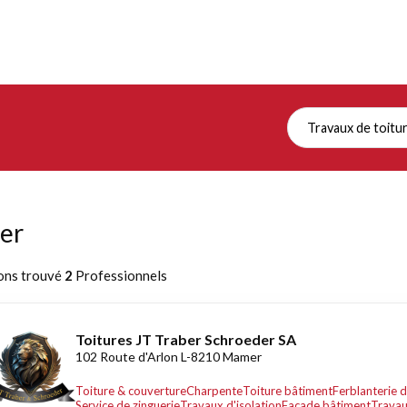
Travaux de toitu
er
ons trouvé
2
Professionnels
Toitures JT Traber Schroeder SA
102 Route d'Arlon L-8210 Mamer
Toiture & couverture
Charpente
Toiture bâtiment
Ferblanterie d
Service de zinguerie
Travaux d'isolation
Façade bâtiment
Travau