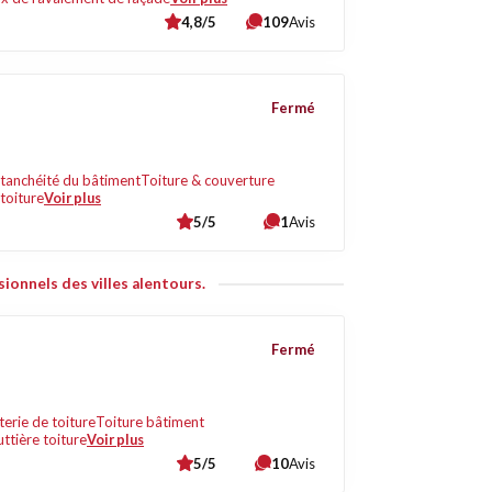
4,8/5
109
Avis
Fermé
tanchéité du bâtiment
Toiture & couverture
toiture
Voir plus
5/5
1
Avis
ionnels des villes alentours.
Fermé
terie de toiture
Toiture bâtiment
ttière toiture
Voir plus
5/5
10
Avis