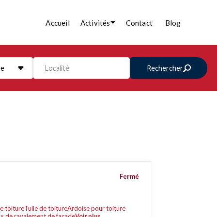
Accueil
Activités
Contact
Blog
re
Localité
Rechercher
Fermé
e toiture
Tuile de toiture
Ardoise pour toiture
x de ravalement de façade
Voir plus