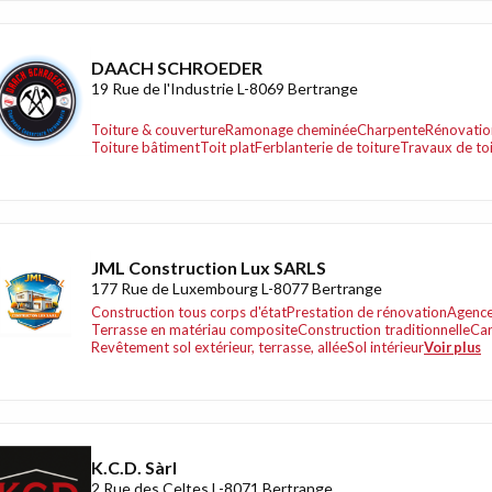
DAACH SCHROEDER
19 Rue de l'Industrie L-8069 Bertrange
Toiture & couverture
Ramonage cheminée
Charpente
Rénovation
Toiture bâtiment
Toit plat
Ferblanterie de toiture
Travaux de to
JML Construction Lux SARLS
177 Rue de Luxembourg L-8077 Bertrange
Construction tous corps d'état
Prestation de rénovation
Agence
Terrasse en matériau composite
Construction traditionnelle
Car
Revêtement sol extérieur, terrasse, allée
Sol intérieur
Voir plus
K.C.D. Sàrl
2 Rue des Celtes L-8071 Bertrange