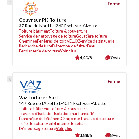
Fermé
Couvreur PK Toiture
37 Rue du Nord L-4260 Esch-sur-Alzette
Toiture bâtiment
Toiture & couverture
Service de nettoyage de toiture
Gouttière toiture
Cheminée
Fenêtres de toit VELUX
Service de zinguerie
Recherche de fuite
Détection de fuite d’eau
Ferblanterie de toiture
Voir plus
4,43/5
7
Avis
Fermé
Vaz Toitures Sàrl
147 Rue de l'Alzette L-4011 Esch-sur-Alzette
Toiture bâtiment
Toiture & couverture
Travaux d'isolation
Isolation mur humidité
Étanchéité du bâtiment
Charpente
Travaux de toiture
Tuile de toiture
Ferblanterie de toiture
Démoussage toiture
Voir plus
3,88/5
8
Avis