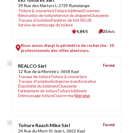
39 Rue des Martyrs L-3739 Rumelange
Toiture & couverture
Toiture bâtiment
Couvreur
Rénovation de toiture
Service de zinguerie
Charpente
Travaux d'isolation
Fenêtres de toit VELUX
Service de nettoyage de toiture
4,84/5
25
Avis
Nous avons élargi le périmètre de recherche : 10
professionnels des villes alentours.
REALCO Sàrl
Fermé
12 Rue de la Montée L-3658 Kayl
Travaux de toiture
Toiture & couverture
Travaux d'isolation
Entreprise transformative
Étanchéité du bâtiment
Charpente
Ferblanterie de toiture
Toiture bâtiment
Démoussage toiture
Couvre-mur
Voir plus
Toiture Raach Mike Sàrl
Fermé
24 Rue du Mont St Jean L-3652 Kayl