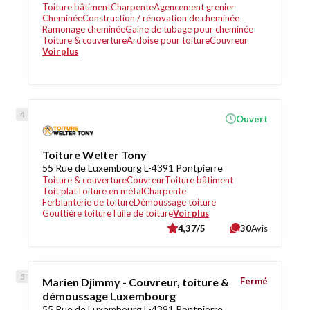
Toiture bâtiment
Charpente
Agencement grenier
Cheminée
Construction / rénovation de cheminée
Ramonage cheminée
Gaine de tubage pour cheminée
Toiture & couverture
Ardoise pour toiture
Couvreur
Voir plus
Ouvert
Toiture Welter Tony
55 Rue de Luxembourg L-4391 Pontpierre
Toiture & couverture
Couvreur
Toiture bâtiment
Toit plat
Toiture en métal
Charpente
Ferblanterie de toiture
Démoussage toiture
Gouttière toiture
Tuile de toiture
Voir plus
4,37/5
30
Avis
Marien Djimmy - Couvreur, toiture &
Fermé
démoussage Luxembourg
55 Rue de Luxembourg L-4391 Pontpierre