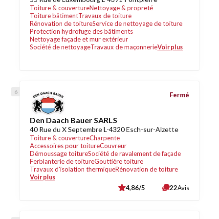
Toiture & couverture
Nettoyage & propreté
Toiture bâtiment
Travaux de toiture
Rénovation de toiture
Service de nettoyage de toiture
Protection hydrofuge des bâtiments
Nettoyage façade et mur extérieur
Société de nettoyage
Travaux de maçonnerie
Voir plus
Fermé
Den Daach Bauer SARLS
40 Rue du X Septembre L-4320 Esch-sur-Alzette
Toiture & couverture
Charpente
Accessoires pour toiture
Couvreur
Démoussage toiture
Société de ravalement de façade
Ferblanterie de toiture
Gouttière toiture
Travaux d'isolation thermique
Rénovation de toiture
Voir plus
4,86/5
22
Avis