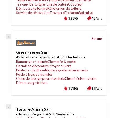
Toiture & couverture
Toiture bâtiment
Charpente
Travaux de toiture
Tuile de toiture
Couvreur
Démoussage toiture
Rénovation de toiture
Service de rénovation
Travaux d'isolation
Voir plus
4,93/5
43
Avis
Fermé
Gries Frères Sàrl
45 Rue Franz Erpelding L-4553 Niederkorn
Ramonage cheminée
Cheminée & poêle
Cheminée décorative / foyer ouvert
Poêle de chauffage
Nettoyage des écoulements
Poêle à bois et granulés
Gaine de tubage pour cheminée
Cheminée
Fumisterie
Démoussage toiture
4,78/5
18
Avis
Toiture Arijan Sàrl
6 Rue du Verger L-4681 Niederkorn