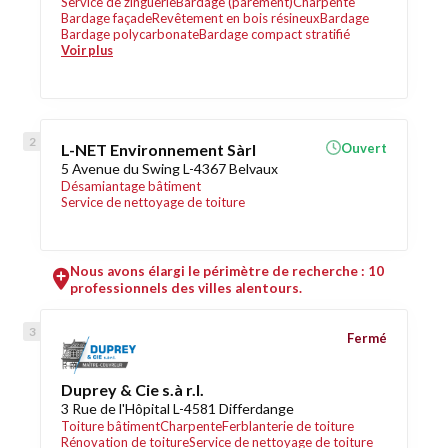
Service de zinguerie
Bardage (parement)
Charpente
Bardage façade
Revêtement en bois résineux
Bardage
Bardage polycarbonate
Bardage compact stratifié
Voir plus
L-NET Environnement Sàrl
Ouvert
5 Avenue du Swing L-4367 Belvaux
Désamiantage bâtiment
Service de nettoyage de toiture
Nous avons élargi le périmètre de recherche : 10
professionnels des villes alentours.
Fermé
Duprey & Cie s.à r.l.
3 Rue de l'Hôpital L-4581 Differdange
Toiture bâtiment
Charpente
Ferblanterie de toiture
Rénovation de toiture
Service de nettoyage de toiture