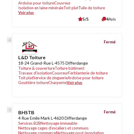
Ardoise pour toiture
Couvreur
Isolation en laine minérale
Toit plat
Tuile de toiture
Voir plus
5/5
4
Avis
Fermé
L&D Toiture
18-24 Grand-Rue L-4575 Differdange
Toiture & couverture
Toiture bâtiment
Travaux d'isolation
Couvreur
Ferblanterie de toiture
Toit plat
Service de zinguerie
Ardoise pour toiture
Gouttière toiture
Charpente
Voir plus
BHSTB
Fermé
4 Rue Emile Mark L-4620 Differdange
Services B2B
Nettoyage immeuble
Nettoyage cages d’escaliers et communs
Nettoyage commerce
Nettoyage post-inondation