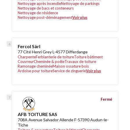
Nettoyage après incendie
Nettoyage de parkings
Nettoyage de bacs et conteneurs
Nettoyage de résidence
Nettoyage post-déménagement
Voir plus
Fercol Sàrl
77 Cité Henri Grey L-4577 Differdange
Charpente
Ferblanterie de toiture
Toiture bâtiment
Couvreur
Cheminée & poêle
Travaux de toiture
Ramonage cheminée
Maison ossature bois
Ardoise pour toiture
Service de zinguerie
Voir plus
Fermé
AFB TOITURE SAS
708A Avenue Salvador Allende F-57390 Audun-le-
Tiche