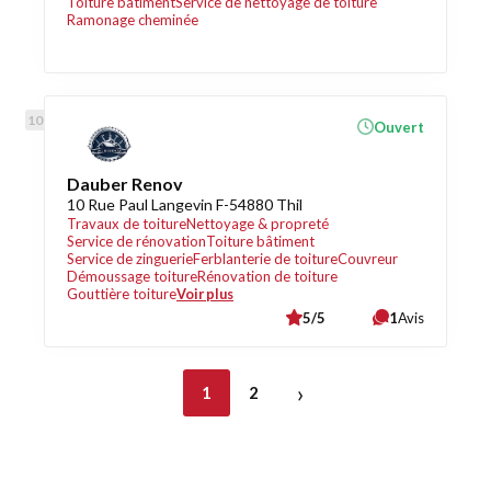
Toiture bâtiment
Service de nettoyage de toiture
Ramonage cheminée
Ouvert
Dauber Renov
10 Rue Paul Langevin F-54880 Thil
Travaux de toiture
Nettoyage & propreté
Service de rénovation
Toiture bâtiment
Service de zinguerie
Ferblanterie de toiture
Couvreur
Démoussage toiture
Rénovation de toiture
Gouttière toiture
Voir plus
5/5
1
Avis
›
1
2