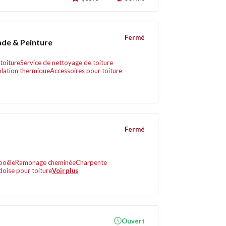
Fermé
ade & Peinture
toiture
Service de nettoyage de toiture
olation thermique
Accessoires pour toiture
Fermé
poêle
Ramonage cheminée
Charpente
doise pour toiture
Voir plus
Ouvert