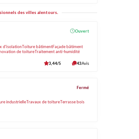
ionnels des villes alentours.
Ouvert
 d'isolation
Toiture bâtiment
Façade bâtiment
novation de toiture
Traitement anti-humidité
3,44/5
43
Avis
Fermé
ure industrielle
Travaux de toiture
Terrasse bois