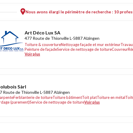
Nous avons élargi le périmètre de recherche : 10 profess
Art Déco Lux SA
477 Route de Thionville L-5887 Alzingen
Toiture & couverture
Nettoyage façade et mur extérieur
Travaux
Peinture de façade
Service de nettoyage de toiture
Couvreur
Ré
Voir plus
olubois Sàrl
7 Route de Thionville L-5887 Alzingen
arpente
Ferblanterie de toiture
Toiture bâtiment
Toit plat
Toiture en métal
Toit
rdage (parement)
Service de nettoyage de toiture
Voir plus