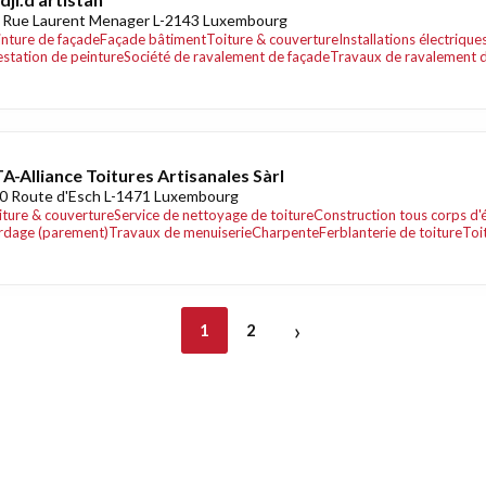
 Rue Laurent Menager L-2143 Luxembourg
inture de façade
Façade bâtiment
Toiture & couverture
Installations électriqu
estation de peinture
Société de ravalement de façade
Travaux de ravalement 
A-Alliance Toitures Artisanales Sàrl
0 Route d'Esch L-1471 Luxembourg
iture & couverture
Service de nettoyage de toiture
Construction tous corps d'
rdage (parement)
Travaux de menuiserie
Charpente
Ferblanterie de toiture
Toi
›
1
2
nt