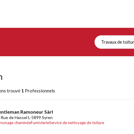
Travaux de toitu
n
ons trouvé
1
Professionnels
ntleman Ramoneur Sàrl
 Rue de Hassel L-5899 Syren
monage cheminée
Fumisterie
Service de nettoyage de toiture