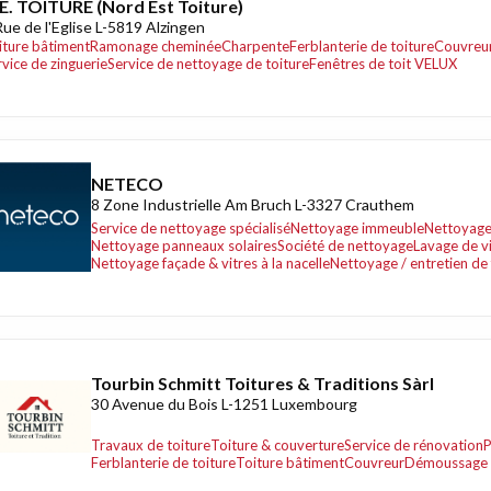
E. TOITURE (Nord Est Toiture)
Rue de l'Eglise L-5819 Alzingen
iture bâtiment
Ramonage cheminée
Charpente
Ferblanterie de toiture
Couvreu
rvice de zinguerie
Service de nettoyage de toiture
Fenêtres de toit VELUX
NETECO
8 Zone Industrielle Am Bruch L-3327 Crauthem
Service de nettoyage spécialisé
Nettoyage immeuble
Nettoyage 
Nettoyage panneaux solaires
Société de nettoyage
Lavage de v
Nettoyage façade & vitres à la nacelle
Nettoyage / entretien de f
Tourbin Schmitt Toitures & Traditions Sàrl
30 Avenue du Bois L-1251 Luxembourg
Travaux de toiture
Toiture & couverture
Service de rénovation
P
Ferblanterie de toiture
Toiture bâtiment
Couvreur
Démoussage 