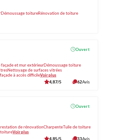
r
Démoussage toiture
Rénovation de toiture
Ouvert
façade et mur extérieur
Démoussage toiture
itres
Nettoyage de surfaces vitrées
açade à accès difficile
Voir plus
4,87/5
62
Avis
Ouvert
restation de rénovation
Charpente
Tuile de toiture
toiture
Voir plus
4,85/5
33
Avis