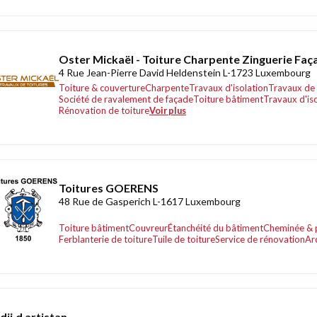
Oster Mickaël - Toiture Charpente Zinguerie Faç
4 Rue Jean-Pierre David Heldenstein L-1723 Luxembourg
Toiture & couverture
Charpente
Travaux d'isolation
Travaux de 
Société de ravalement de façade
Toiture bâtiment
Travaux d'is
Rénovation de toiture
Voir plus
Toitures GOERENS
48 Rue de Gasperich L-1617 Luxembourg
Toiture bâtiment
Couvreur
Étanchéité du bâtiment
Cheminée & 
Ferblanterie de toiture
Tuile de toiture
Service de rénovation
Ar
dji.d artistan