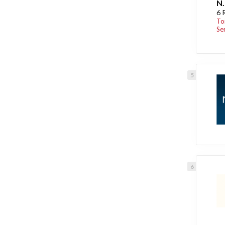
N.
6 
To
Se