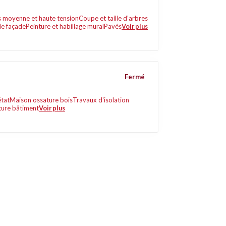
es moyenne et haute tension
Coupe et taille d’arbres
de façade
Peinture et habillage mural
Pavés
Voir plus
Fermé
état
Maison ossature bois
Travaux d'isolation
ture bâtiment
Voir plus
Liens utiles