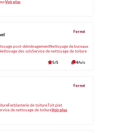
eur
Voir plus
Fermé
nel
toyage post-déménagement
Nettoyage de bureaux
Nettoyage des sols
Service de nettoyage de toiture
5/5
4
Avis
Fermé
iture
Ferblanterie de toiture
Toit plat
ervice de nettoyage de toiture
Voir plus