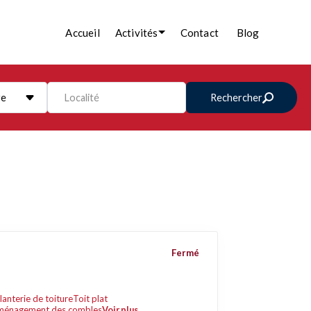
Accueil
Activités
Contact
Blog
re
Localité
Rechercher
Fermé
lanterie de toiture
Toit plat
énagement des combles
Voir plus