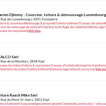
rien Djimmy - Couvreur, toiture & démoussage Luxembour
 Rue de Luxembourg L-4391 Pontpierre
iture & couverture
Nettoyage & propreté
Toiture bâtiment
Travaux de toiture
rvice de nettoyage de toiture
Protection hydrofuge des bâtiments
Nettoyage f
avaux de maçonnerie
Voir plus
EALCO Sàrl
 Rue de la Montée L-3658 Kayl
avaux de toiture
Toiture & couverture
Travaux d'isolation
Entreprise transform
rblanterie de toiture
Toiture bâtiment
Démoussage toiture
Couvre-mur
Voir pl
iture Raach Mike Sàrl
 Rue du Mont St Jean L-3652 Kayl
iture bâtiment
Charpente
Agencement grenier
Cheminée
Construction / rénova