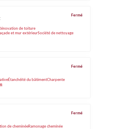
Fermé
g
Rénovation de toiture
açade et mur extérieur
Société de nettoyage
Fermé
ative
Étanchéité du bâtiment
Charpente
us
Fermé
tion de cheminée
Ramonage cheminée