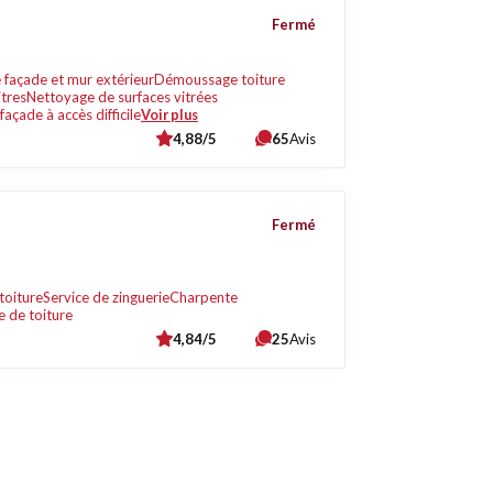
Fermé
façade et mur extérieur
Démoussage toiture
itres
Nettoyage de surfaces vitrées
açade à accès difficile
Voir plus
4,88/5
65
Avis
Fermé
toiture
Service de zinguerie
Charpente
e de toiture
4,84/5
25
Avis