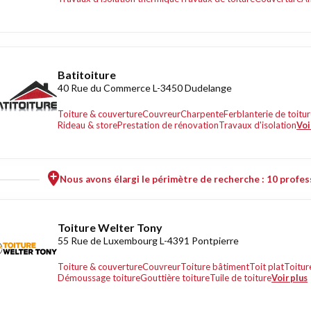
Batitoiture
40 Rue du Commerce L-3450 Dudelange
Toiture & couverture
Couvreur
Charpente
Ferblanterie de toitu
Rideau & store
Prestation de rénovation
Travaux d'isolation
Voi
Nous avons élargi le périmètre de recherche : 10 profess
Toiture Welter Tony
55 Rue de Luxembourg L-4391 Pontpierre
Toiture & couverture
Couvreur
Toiture bâtiment
Toit plat
Toitur
Démoussage toiture
Gouttière toiture
Tuile de toiture
Voir plus