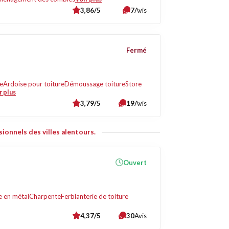
3,86/5
7
Avis
Fermé
re
Ardoise pour toiture
Démoussage toiture
Store
r plus
3,79/5
19
Avis
ionnels des villes alentours.
Ouvert
e en métal
Charpente
Ferblanterie de toiture
4,37/5
30
Avis