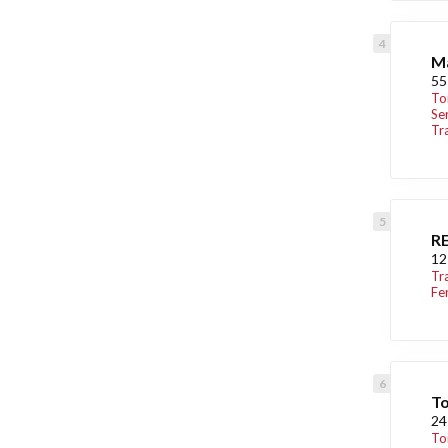
Ma
55
To
Se
Tr
R
12
Tr
Fe
To
24
To