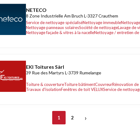
NETECO
8 Zone Industrielle Am Bruch L-3327 Crauthem
Service de nettoyage spécialisé
Nettoyage immeuble
Nettoyage 
Nettoyage panneaux solaires
Société de nettoyage
Lavage de v
Nettoyage façade & vitres à la nacelle
Nettoyage / entretien de f
EKI Toitures Sàrl
39 Rue des Martyrs L-3739 Rumelange
Toiture & couverture
Toiture bâtiment
Couvreur
Rénovation de 
Travaux d'isolation
Fenêtres de toit VELUX
Service de nettoyag
›
1
2