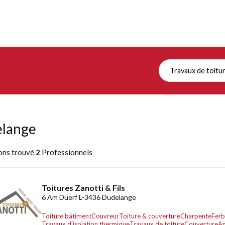
Travaux de toitu
elange
ons trouvé
2
Professionnels
Toitures Zanotti & Fils
6 Am Duerf L-3436 Dudelange
Toiture bâtiment
Couvreur
Toiture & couverture
Charpente
Ferb
Travaux d'isolation thermique
Travaux de toiture
Couverture
Am