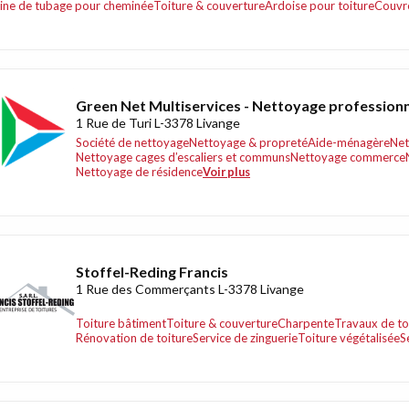
ine de tubage pour cheminée
Toiture & couverture
Ardoise pour toiture
Couvr
Green Net Multiservices - Nettoyage profession
1 Rue de Turi L-3378 Livange
Société de nettoyage
Nettoyage & propreté
Aide-ménagère
Net
Nettoyage cages d’escaliers et communs
Nettoyage commerce
Nettoyage de résidence
Voir plus
Stoffel-Reding Francis
1 Rue des Commerçants L-3378 Livange
Toiture bâtiment
Toiture & couverture
Charpente
Travaux de to
Rénovation de toiture
Service de zinguerie
Toiture végétalisée
S