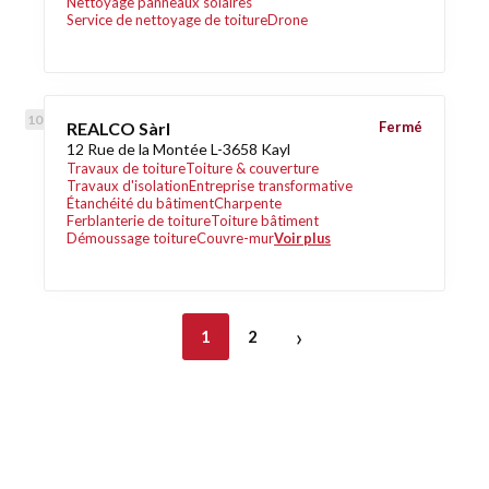
Nettoyage panneaux solaires
Service de nettoyage de toiture
Drone
REALCO Sàrl
Fermé
12 Rue de la Montée L-3658 Kayl
Travaux de toiture
Toiture & couverture
Travaux d'isolation
Entreprise transformative
Étanchéité du bâtiment
Charpente
Ferblanterie de toiture
Toiture bâtiment
Démoussage toiture
Couvre-mur
Voir plus
›
1
2
Découvrez également