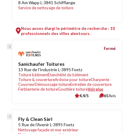
8 Am Wapp L-3841 Schifflange
Service de nettoyage de toiture
Nous avons élargi le périmètre de recherche : 10
professionnels des villes alentours.
Fermé
Sanichaufer Toitures
13 Rue de l'Industrie L-3895 Foetz
Toiture bâtiment
Étanchéité du bâtiment
Toiture & couverture
Ardoise pour toiture
Charpente
Couvreur
Démoussage toiture
Entretien de couverture
Ferblanterie de toiture
Gouttière toiture
Voir plus
4,4/5
65
Avis
Fly & Clean Sàrl
5 Rue de l'Avenir L-3895 Foetz
Nettoyage façade et mur extérieur