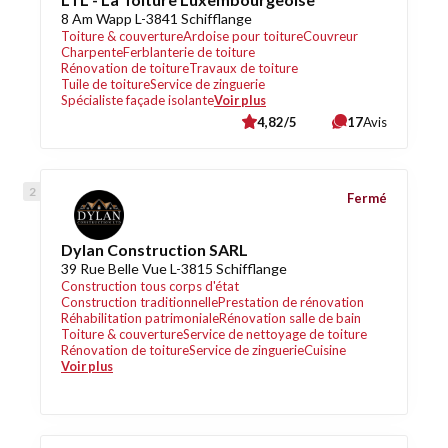
8 Am Wapp L-3841 Schifflange
Toiture & couverture
Ardoise pour toiture
Couvreur
Charpente
Ferblanterie de toiture
Rénovation de toiture
Travaux de toiture
Tuile de toiture
Service de zinguerie
Spécialiste façade isolante
Voir plus
4,82/5
17
Avis
Fermé
Dylan Construction SARL
39 Rue Belle Vue L-3815 Schifflange
Construction tous corps d'état
Construction traditionnelle
Prestation de rénovation
Réhabilitation patrimoniale
Rénovation salle de bain
Toiture & couverture
Service de nettoyage de toiture
Rénovation de toiture
Service de zinguerie
Cuisine
Voir plus