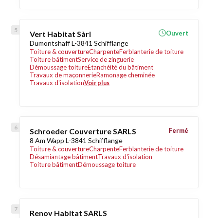
Vert Habitat Sàrl
Ouvert
Dumontshaff L-3841 Schifflange
Toiture & couverture
Charpente
Ferblanterie de toiture
Toiture bâtiment
Service de zinguerie
Démoussage toiture
Étanchéité du bâtiment
Travaux de maçonnerie
Ramonage cheminée
Travaux d'isolation
Voir plus
Schroeder Couverture SARLS
Fermé
8 Am Wapp L-3841 Schifflange
Toiture & couverture
Charpente
Ferblanterie de toiture
Désamiantage bâtiment
Travaux d'isolation
Toiture bâtiment
Démoussage toiture
Renov Habitat SARLS