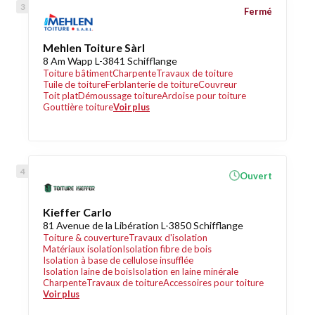
Fermé
Mehlen Toiture Sàrl
8 Am Wapp L-3841 Schifflange
Toiture bâtiment
Charpente
Travaux de toiture
Tuile de toiture
Ferblanterie de toiture
Couvreur
Toit plat
Démoussage toiture
Ardoise pour toiture
Gouttière toiture
Voir plus
Ouvert
Kieffer Carlo
81 Avenue de la Libération L-3850 Schifflange
Toiture & couverture
Travaux d'isolation
Matériaux isolation
Isolation fibre de bois
Isolation à base de cellulose insufflée
Isolation laine de bois
Isolation en laine minérale
Charpente
Travaux de toiture
Accessoires pour toiture
Voir plus