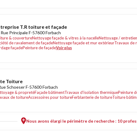
treprise T.R toiture et façade
 Rue Principale F-57600 Forbach
iture & couverture
Nettoyage façade & vitres à la nacelle
Nettoyage / entretien 
ciété de ravalement de façade
Nettoyage façade et mur extérieur
Travaux de 
rdage façade
Peinture de façade
Voir plus
ite Toiture
Rue Schoeser F-57600 Forbach
ttoyage & propreté
Façade bâtiment
Travaux d'isolation thermique
Peinture d
avaux de toiture
Accessoires pour toiture
Ferblanterie de toiture
Toiture bâtim
Nous avons élargi le périmètre de recherche : 10 profess