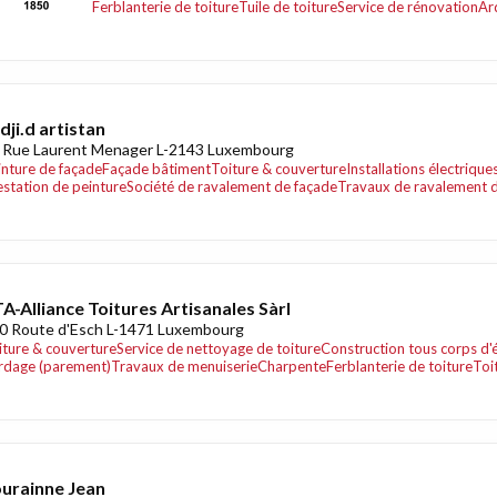
Ferblanterie de toiture
Tuile de toiture
Service de rénovation
Ar
dji.d artistan
 Rue Laurent Menager L-2143 Luxembourg
inture de façade
Façade bâtiment
Toiture & couverture
Installations électriqu
estation de peinture
Société de ravalement de façade
Travaux de ravalement 
A-Alliance Toitures Artisanales Sàrl
0 Route d'Esch L-1471 Luxembourg
iture & couverture
Service de nettoyage de toiture
Construction tous corps d'
rdage (parement)
Travaux de menuiserie
Charpente
Ferblanterie de toiture
Toi
urainne Jean