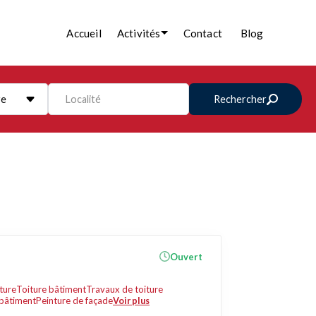
Accueil
Activités
Contact
Blog
re
Localité
Rechercher
Ouvert
ture
Toiture bâtiment
Travaux de toiture
bâtiment
Peinture de façade
Voir plus