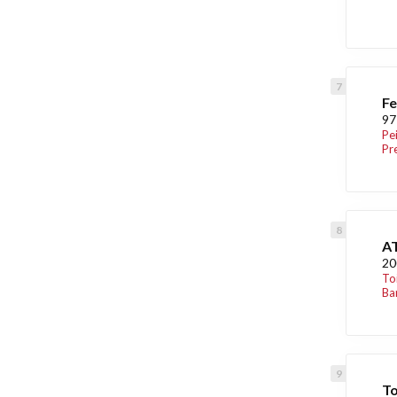
Fe
97
Pe
Pr
AT
20
To
Ba
To