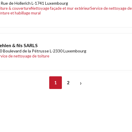
 Rue de Hollerich L-1741 Luxembourg
iture & couverture
Nettoyage façade et mur extérieur
Service de nettoyage de
inture et habillage mural
hlen & fils SARLS
0 Boulevard de la Pétrusse L-2330 Luxembourg
rvice de nettoyage de toiture
›
1
2
nt