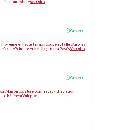
doise pour toiture
Voir plus
Ouvert
es moyenne et haute tension
Coupe et taille d’arbres
de façade
Peinture et habillage mural
Pavés
Voir plus
Ouvert
état
Maison ossature bois
Travaux d'isolation
ture bâtiment
Voir plus