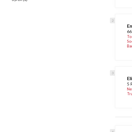
En
66
To
So
Ba
El
5 
Ne
Tr