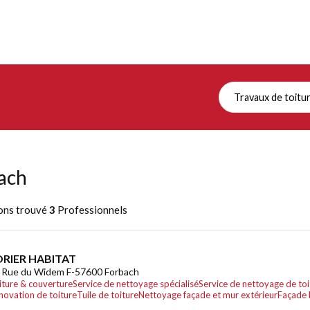
Travaux de toitu
ach
ons trouvé
3
Professionnels
ORIER HABITAT
 Rue du Widem F-57600 Forbach
iture & couverture
Service de nettoyage spécialisé
Service de nettoyage de toi
novation de toiture
Tuile de toiture
Nettoyage façade et mur extérieur
Façade 