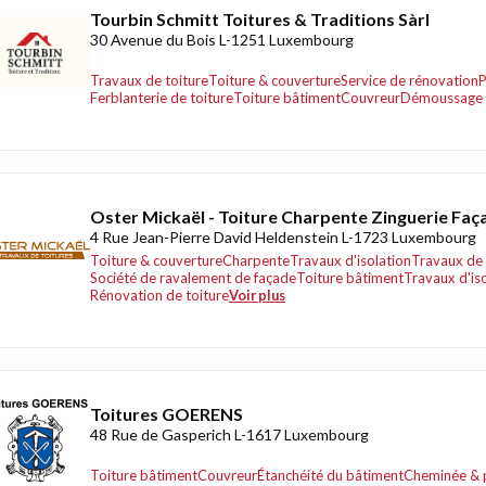
Tourbin Schmitt Toitures & Traditions Sàrl
30 Avenue du Bois L-1251 Luxembourg
Travaux de toiture
Toiture & couverture
Service de rénovation
P
Ferblanterie de toiture
Toiture bâtiment
Couvreur
Démoussage 
Oster Mickaël - Toiture Charpente Zinguerie Faç
4 Rue Jean-Pierre David Heldenstein L-1723 Luxembourg
Toiture & couverture
Charpente
Travaux d'isolation
Travaux de 
Société de ravalement de façade
Toiture bâtiment
Travaux d'is
Rénovation de toiture
Voir plus
Toitures GOERENS
48 Rue de Gasperich L-1617 Luxembourg
Toiture bâtiment
Couvreur
Étanchéité du bâtiment
Cheminée & 