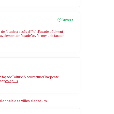
Ouvert
de façade à accès difficile
Façade bâtiment
ravalement de façade
Revêtement de façade
e façade
Toiture & couverture
Charpente
ent
Voir plus
ionnels des villes alentours.