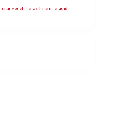
 toiture
Société de ravalement de façade
Liens utiles
Contact