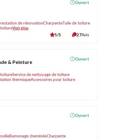
Ouvert
restation de rénovation
Charpente
Tuile de toiture
toiture
Voir plus
5/5
27
Avis
Ouvert
ade & Peinture
toiture
Service de nettoyage de toiture
olation thermique
Accessoires pour toiture
Ouvert
poêle
Ramonage cheminée
Charpente