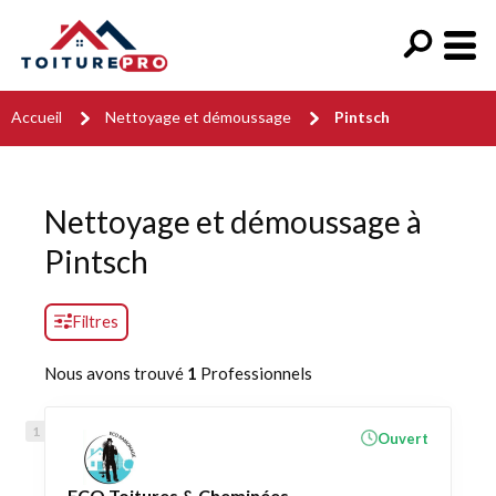
Accueil
Nettoyage et démoussage
Pintsch
Nettoyage et démoussage à
Pintsch
Filtres
Nous avons trouvé
1
Professionnels
Ouvert
ECO Toitures & Cheminées