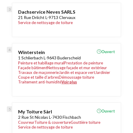
Dachservice Neves SARLS
21 Rue Driicht L-9713 Clervaux
Service de nettoyage de toiture
Winterstein
Ouvert
1 Schlierbach L-9643 Buderscheid
Peinture et habillage mural
Prestation de peinture
Façade bâtiment
Nettoyage façade et mur extérieur
Travaux de maçonnerie
Jardin et espace vert
Jardinier
Coupe et taille d’arbres
Démoussage toiture
Traitement anti-humidité
Voir plus
My Toiture Sàrl
Ouvert
2 Rue St Nicolas L-7430 Fischbach
Couvreur
Toiture & couverture
Gouttière toiture
Service de nettoyage de toiture