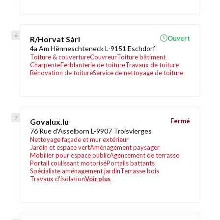
R/Horvat Sàrl
Ouvert
4a Am Hënneschteneck L-9151 Eschdorf
Toiture & couverture
Couvreur
Toiture bâtiment
Charpente
Ferblanterie de toiture
Travaux de toiture
Rénovation de toiture
Service de nettoyage de toiture
Govalux.lu
Fermé
76 Rue d'Asselborn L-9907 Troisvierges
Nettoyage façade et mur extérieur
Jardin et espace vert
Aménagement paysager
Mobilier pour espace public
Agencement de terrasse
Portail coulissant motorisé
Portails battants
Spécialiste aménagement jardin
Terrasse bois
Travaux d'isolation
Voir plus