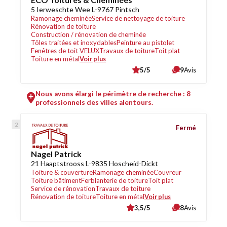
5 Ierweschte Wee L-9767 Pintsch
Ramonage cheminée
Service de nettoyage de toiture
Rénovation de toiture
Construction / rénovation de cheminée
Tôles traitées et inoxydables
Peinture au pistolet
Fenêtres de toit VELUX
Travaux de toiture
Toit plat
Toiture en métal
Voir plus
5/5
9
Avis
Nous avons élargi le périmètre de recherche : 8
professionnels des villes alentours.
Fermé
Nagel Patrick
21 Haaptstrooss L-9835 Hoscheid-Dickt
Toiture & couverture
Ramonage cheminée
Couvreur
Toiture bâtiment
Ferblanterie de toiture
Toit plat
Service de rénovation
Travaux de toiture
Rénovation de toiture
Toiture en métal
Voir plus
3,5/5
8
Avis