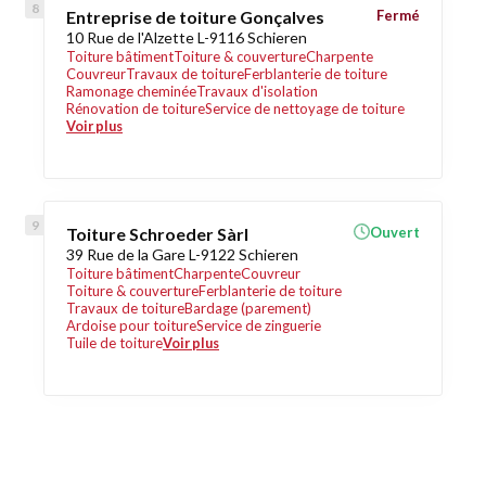
Entreprise de toiture Gonçalves
Fermé
10 Rue de l'Alzette L-9116 Schieren
Toiture bâtiment
Toiture & couverture
Charpente
Couvreur
Travaux de toiture
Ferblanterie de toiture
Ramonage cheminée
Travaux d'isolation
Rénovation de toiture
Service de nettoyage de toiture
Voir plus
Toiture Schroeder Sàrl
Ouvert
39 Rue de la Gare L-9122 Schieren
Toiture bâtiment
Charpente
Couvreur
Toiture & couverture
Ferblanterie de toiture
Travaux de toiture
Bardage (parement)
Ardoise pour toiture
Service de zinguerie
Tuile de toiture
Voir plus