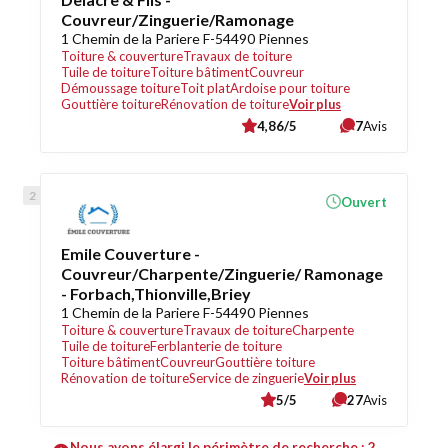
Couvreur/Zinguerie/Ramonage
1 Chemin de la Pariere F-54490 Piennes
Toiture & couverture
Travaux de toiture
Tuile de toiture
Toiture bâtiment
Couvreur
Démoussage toiture
Toit plat
Ardoise pour toiture
Gouttière toiture
Rénovation de toiture
Voir plus
4,86/5
7
Avis
Ouvert
Emile Couverture -
Couvreur/Charpente/Zinguerie/ Ramonage
- Forbach,Thionville,Briey
1 Chemin de la Pariere F-54490 Piennes
Toiture & couverture
Travaux de toiture
Charpente
Tuile de toiture
Ferblanterie de toiture
Toiture bâtiment
Couvreur
Gouttière toiture
Rénovation de toiture
Service de zinguerie
Voir plus
5/5
27
Avis
Nous avons élargi le périmètre de recherche : 2