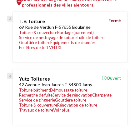
professionnels des villes alentours.
T.B Toiture
Fermé
69 Rue de Verdun F-57655 Boulange
Toiture & couverture
Bardage (parement)
Service de nettoyage de toiture
Tuile de toiture
Gouttière toiture
Équipements de chantier
Fenêtres de toit VELUX
Yutz Toitures
Ouvert
42 Avenue Jean Jaures F-54800 Jarny
Toiture bâtiment
Démoussage toiture
Recherche de fuite
Service de rénovation
Charpente
Service de zinguerie
Gouttière toiture
Toiture & couverture
Rénovation de toiture
Travaux de toiture
Voir plus