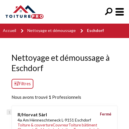
Accueil
Nettoyage et démoussage
Eschdorf
Nettoyage et démoussage à
Eschdorf
Filtres
Nous avons trouvé
1
Professionnels
R/Horvat Sàrl
Fermé
4a Am Hënneschteneck L-9151 Eschdorf
Toiture & couverture
Couvreur
Toiture bâtiment