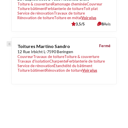
Toiture & couverture
Ramonage cheminée
Couvreur
Toiture bâtiment
Ferblanterie de toiture
Toit plat
Service de rénovation
Travaux de toiture
Rénovation de toiture
Toiture en métal
Voir plus
3,5/5
8
Avis
Toitures Martino Sandro
Fermé
12 Rue Irbicht L-7590 Beringen
Couvreur
Travaux de toiture
Toiture & couverture
Travaux d'isolation
Charpente
Ferblanterie de toiture
Service de rénovation
Étanchéité du bâtiment
Toiture bâtiment
Rénovation de toiture
Voir plus
Découvrez également
Maison.lu