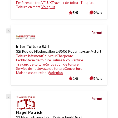
Fenêtres de toit VELUX
Travaux de toiture
Toit plat
Toiture en métal
Voir plus
5/5
9
Avis
Fermé
Inter Toiture Sàrl
32i Rue de Niederpallen L-8506 Redange-sur-Attert
Toiture bâtiment
Couvreur
Charpente
Ferblanterie de toiture
Toiture & couverture
Travaux de toiture
Rénovation de toiture
Service de nettoyage de toiture
Couverture
Maison ossature bois
Voir plus
1/5
1
Avis
Fermé
Nagel Patrick
21 Haaptstrooss L-9835 Hoscheid-Dickt