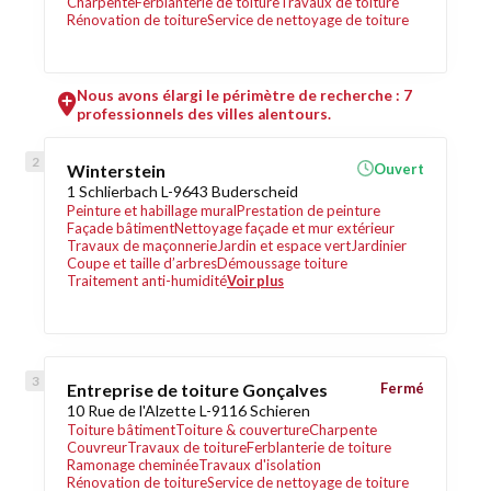
Charpente
Ferblanterie de toiture
Travaux de toiture
Rénovation de toiture
Service de nettoyage de toiture
Nous avons élargi le périmètre de recherche : 7
professionnels des villes alentours.
Winterstein
Ouvert
1 Schlierbach L-9643 Buderscheid
Peinture et habillage mural
Prestation de peinture
Façade bâtiment
Nettoyage façade et mur extérieur
Travaux de maçonnerie
Jardin et espace vert
Jardinier
Coupe et taille d’arbres
Démoussage toiture
Traitement anti-humidité
Voir plus
Entreprise de toiture Gonçalves
Fermé
10 Rue de l'Alzette L-9116 Schieren
Toiture bâtiment
Toiture & couverture
Charpente
Couvreur
Travaux de toiture
Ferblanterie de toiture
Ramonage cheminée
Travaux d'isolation
Rénovation de toiture
Service de nettoyage de toiture