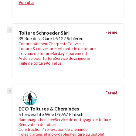
Voir plus
Toiture Schroeder Sàrl
Fermé
39 Rue de la Gare L-9122 Schieren
Toiture bâtiment
Charpente
Couvreur
Toiture & couverture
Ferblanterie de toiture
Travaux de toiture
Bardage (parement)
Ardoise pour toiture
Service de zinguerie
Tuile de toiture
Voir plus
Fermé
ECO Toitures & Cheminées
5 Ierweschte Wee L-9767 Pintsch
Ramonage cheminée
Service de nettoyage de toiture
Rénovation de toiture
Construction / rénovation de cheminée
Tôles traitées et inoxydables
Peinture au pistolet