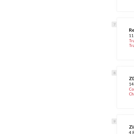
Re
11
Tr
Tr
Z
14
Co
Ch
Zi
4 