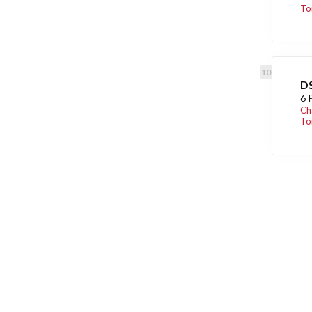
To
DS
6 
Ch
Toi
Découvrez égaleme
Maison.lu
Habiter.lu