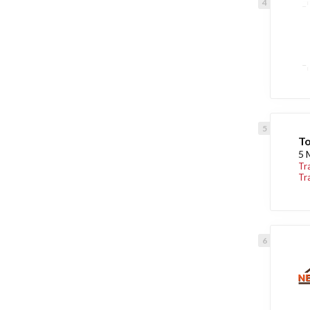
To
5 
Tr
Tr