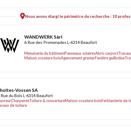
Nous avons élargi le périmètre de recherche : 10 profess
WANDWERK Sàrl
6 Rue des Promenades L-6314 Beaufort
Menuiserie du bâtiment
Panneaux solaires
Abris carport
Travaux
Maison ossature bois
Agencement grenier
Fenêtre guillotine
Tra
holtes-Vossen SA
 Rue du Bois L-6314 Beaufort
uvreur
Charpente
Toiture & couverture
Maison ossature bois
Ferblanterie de t
avaux de toiture