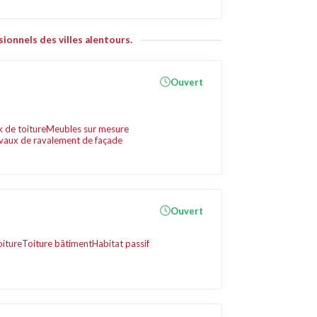
ionnels des villes alentours.
Ouvert
 de toiture
Meubles sur mesure
vaux de ravalement de façade
Ouvert
oiture
Toiture bâtiment
Habitat passif