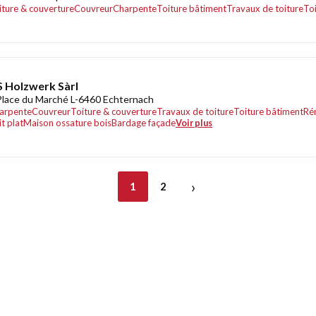
iture & couverture
Couvreur
Charpente
Toiture bâtiment
Travaux de toiture
Toi
 Holzwerk Sàrl
Place du Marché L-6460 Echternach
arpente
Couvreur
Toiture & couverture
Travaux de toiture
Toiture bâtiment
Ré
t plat
Maison ossature bois
Bardage façade
Voir plus
›
1
2
nt