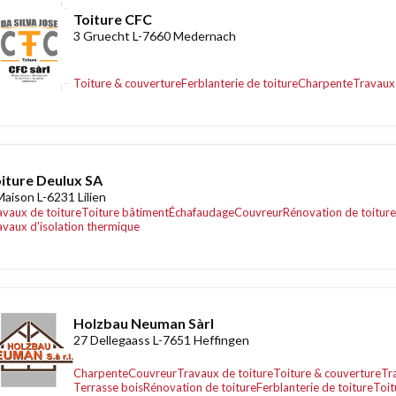
Toiture CFC
3 Gruecht L-7660 Medernach
Toiture & couverture
Ferblanterie de toiture
Charpente
Travaux 
iture Deulux SA
Maison L-6231 Lilien
avaux de toiture
Toiture bâtiment
Échafaudage
Couvreur
Rénovation de toiture
avaux d'isolation thermique
Holzbau Neuman Sàrl
27 Dellegaass L-7651 Heffingen
Charpente
Couvreur
Travaux de toiture
Toiture & couverture
Tr
Terrasse bois
Rénovation de toiture
Ferblanterie de toiture
Toit