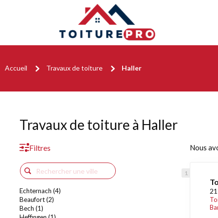
Accueil
Travaux de toiture
Haller
Travaux de toiture à Haller
Filtres
Nous av
To
Echternach (4)
21
Beaufort (2)
To
Ba
Bech (1)
Heffingen (1)