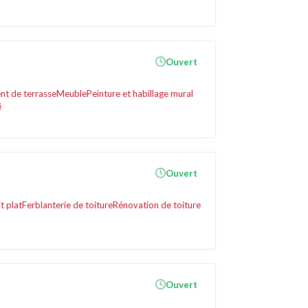
Ouvert
t de terrasse
Meuble
Peinture et habillage mural
s
Ouvert
t plat
Ferblanterie de toiture
Rénovation de toiture
Ouvert