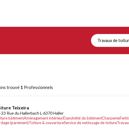
Travaux de toitu
ons trouvé
1
Professionnels
iture Teixeira
-23 Rue du Hallerbach L-6370 Haller
iture bâtiment
Aménagement intérieur
Étanchéité du bâtiment
Charpente
Ferbl
rdage (parement)
Toiture & couverture
Service de nettoyage de toiture
Travau