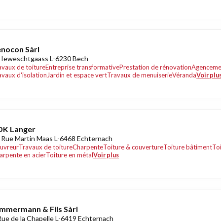
nocon Sàrl
 Ieweschtgaass L-6230 Bech
avaux de toiture
Entreprise transformative
Prestation de rénovation
Agencemen
avaux d'isolation
Jardin et espace vert
Travaux de menuiserie
Véranda
Voir plu
DK Langer
 Rue Martin Maas L-6468 Echternach
uvreur
Travaux de toiture
Charpente
Toiture & couverture
Toiture bâtiment
Toi
arpente en acier
Toiture en métal
Voir plus
mmermann & Fils Sàrl
Rue de la Chapelle L-6419 Echternach