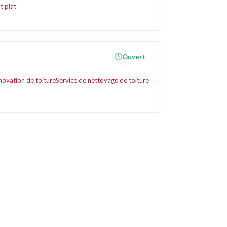
t plat
Ouvert
novation de toiture
Service de nettoyage de toiture
Liens utiles
Contact
Mentions légales