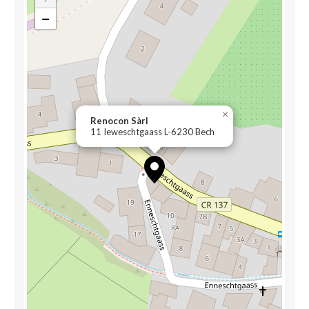
−
×
Renocon Sàrl
11 Ieweschtgaass L-6230 Bech