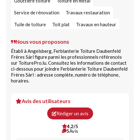
Gouttière toiture
Toiture en métal
Service de rénovation
Travaux restauration
Tuile de toiture
Toit plat
Travaux en hauteur
Prestation de rénovation
Étanchéité du bâtiment
Nous vous proposons
Démoussage toiture
Charpente en acier
Établi à Angelsberg, Ferblanterie Toiture Daubenfeld
Frères Sàrl figure parmi les professionnels référencés
Accessoires pour toiture
Fenêtres de toit VELUX
sur ToiturePro.lu. Consultez les informations de contact
ci-dessous pour joindre Ferblanterie Toiture Daubenfeld
Frères Sàrl : adresse complète, numéro de téléphone,
horaires.
Avis des utilisateurs
Rédiger un avis
4,2/5
5
Avis