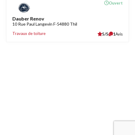
Ouvert
Dauber Renov
10 Rue Paul Langevin F-54880 Thil
Travaux de toiture
5/5
1
Avis
Découvrez également
Maison.lu
Habiter.lu
Liens utiles
Contact
Mentions légales