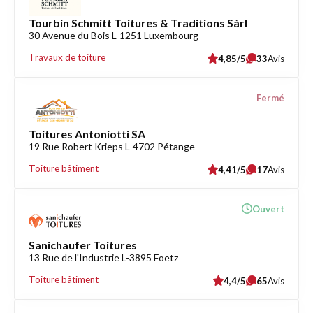
Tourbin Schmitt Toitures & Traditions Sàrl
30 Avenue du Bois L-1251 Luxembourg
Travaux de toiture
4,85/5
33
Avis
Fermé
Toitures Antoniotti SA
19 Rue Robert Krieps L-4702 Pétange
Toiture bâtiment
4,41/5
17
Avis
Ouvert
Sanichaufer Toitures
13 Rue de l'Industrie L-3895 Foetz
Toiture bâtiment
4,4/5
65
Avis