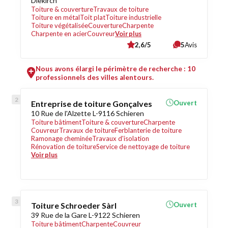
Diekirch
Toiture & couverture
Travaux de toiture
Toiture en métal
Toit plat
Toiture industrielle
Toiture végétalisée
Couverture
Charpente
Charpente en acier
Couvreur
Voir plus
2,6/5
5
Avis
Nous avons élargi le périmètre de recherche : 10
professionnels des villes alentours.
Entreprise de toiture Gonçalves
Ouvert
10 Rue de l'Alzette L-9116 Schieren
Toiture bâtiment
Toiture & couverture
Charpente
Couvreur
Travaux de toiture
Ferblanterie de toiture
Ramonage cheminée
Travaux d'isolation
Rénovation de toiture
Service de nettoyage de toiture
Voir plus
Toiture Schroeder Sàrl
Ouvert
39 Rue de la Gare L-9122 Schieren
Toiture bâtiment
Charpente
Couvreur