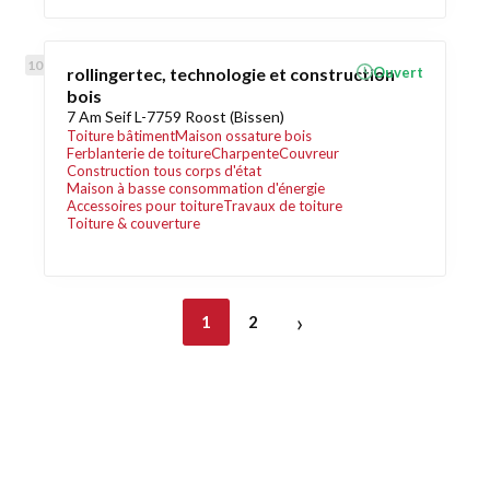
rollingertec, technologie et construction
Ouvert
bois
7 Am Seif L-7759 Roost (Bissen)
Toiture bâtiment
Maison ossature bois
Ferblanterie de toiture
Charpente
Couvreur
Construction tous corps d'état
Maison à basse consommation d'énergie
Accessoires pour toiture
Travaux de toiture
Toiture & couverture
›
1
2
Découvrez également