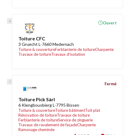
Ouvert
Toiture CFC
3 Gruecht L-7660 Medernach
Toiture & couverture
Ferblanterie de toiture
Charpente
Travaux de toiture
Travaux d'isolation
Fermé
Toiture Pick Sàrl
6 Klengbousbierg L-7795 Bissen
Toiture & couverture
Toiture bâtiment
Toit plat
Rénovation de toiture
Travaux de toiture
Ferblanterie de toiture
Service de zinguerie
Travaux de ravalement de façade
Charpente
Ramonage cheminée