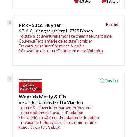
4,38/5
13
Avis
Pick - Succ. Huynen
Fermé
6 Z.A.C. Klengbousbierg L-7795 Bissen
Toiture & couverture
Ramonage cheminée
Charpente
Couvreur
Ferblanterie de toiture
Plombier
Travaux de toiture
Cheminée & poêle
Rénovation de toiture
Toiture en métal
Voir plus
Ouvert
Weyrich Metty & Fils
6 Rue des Jardins L-9416 Vianden
Toiture & couverture
Charpente
Couvreur
Toiture bâtiment
Travaux d'isolation
Étanchéité du bâtiment
Ferblanterie de toiture
Travaux de toiture
Accessoires pour toiture
Fenêtres de toit VELUX