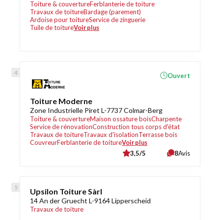
Toiture & couverture
Ferblanterie de toiture
Travaux de toiture
Bardage (parement)
Ardoise pour toiture
Service de zinguerie
Tuile de toiture
Voir plus
Ouvert
Toiture Moderne
Zone Industrielle Piret L-7737 Colmar-Berg
Toiture & couverture
Maison ossature bois
Charpente
Service de rénovation
Construction tous corps d'état
Travaux de toiture
Travaux d'isolation
Terrasse bois
Couvreur
Ferblanterie de toiture
Voir plus
3,5/5
8
Avis
Upsilon Toiture Sàrl
14 An der Gruecht L-9164 Lipperscheid
Travaux de toiture