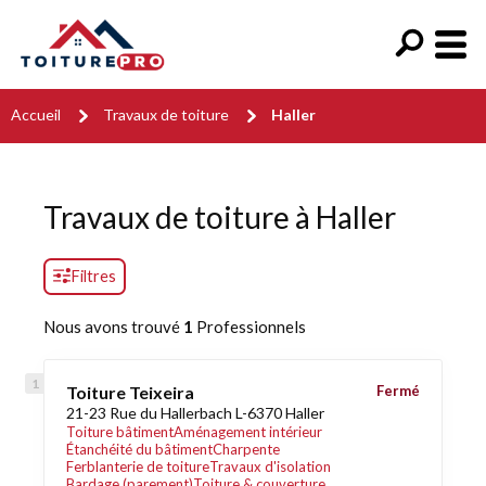
Accueil
Travaux de toiture
Haller
Travaux de toiture à Haller
Filtres
Nous avons trouvé
1
Professionnels
Toiture Teixeira
Fermé
21-23 Rue du Hallerbach L-6370 Haller
Toiture bâtiment
Aménagement intérieur
Étanchéité du bâtiment
Charpente
Ferblanterie de toiture
Travaux d'isolation
Bardage (parement)
Toiture & couverture