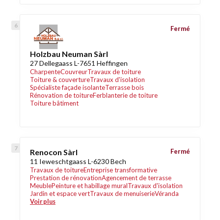
Fermé
Holzbau Neuman Sàrl
27 Dellegaass L-7651 Heffingen
Charpente
Couvreur
Travaux de toiture
Toiture & couverture
Travaux d'isolation
Spécialiste façade isolante
Terrasse bois
Rénovation de toiture
Ferblanterie de toiture
Toiture bâtiment
Renocon Sàrl
Fermé
11 Ieweschtgaass L-6230 Bech
Travaux de toiture
Entreprise transformative
Prestation de rénovation
Agencement de terrasse
Meuble
Peinture et habillage mural
Travaux d'isolation
Jardin et espace vert
Travaux de menuiserie
Véranda
Voir plus