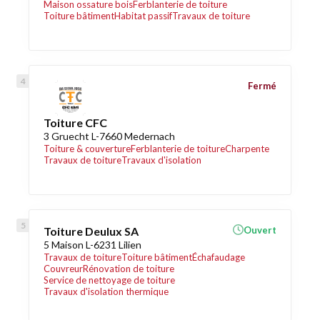
Maison ossature bois
Ferblanterie de toiture
Toiture bâtiment
Habitat passif
Travaux de toiture
Fermé
Toiture CFC
3 Gruecht L-7660 Medernach
Toiture & couverture
Ferblanterie de toiture
Charpente
Travaux de toiture
Travaux d'isolation
Toiture Deulux SA
Ouvert
5 Maison L-6231 Lilien
Travaux de toiture
Toiture bâtiment
Échafaudage
Couvreur
Rénovation de toiture
Service de nettoyage de toiture
Travaux d'isolation thermique