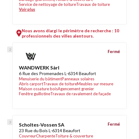
Service de nettoyage de toiture
Travaux de toiture
Voir plus
Nous avons élargi le périmètre de recherche : 10
professionnels des villes alentours.
Fermé
WANDWERK Sàrl
6 Rue des Promenades L-6314 Beaufort
Menuiserie du bâtiment
Panneaux solaires
Abris carport
Travaux de toiture
Meubles sur mesure
Maison ossature bois
Agencement grenier
Fenêtre guillotine
Travaux de ravalement de façade
Scholtes-Vossen SA
Fermé
23 Rue du Bois L-6314 Beaufort
Couvreur
Charpente
Toiture & couverture