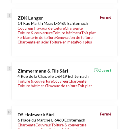
ZDK Langer
Fermé
14 Rue Martin Maas L-6468 Echternach
Couvreur
Travaux de toiture
Charpente
Toiture & couverture
Toiture bâtiment
Toit plat
Ferblanterie de toiture
Rénovation de toiture
Charpente en acier
Toiture en métal
Voir plus
Zimmermann & Fils Sàrl
Ouvert
4 Rue de la Chapelle L-6419 Echternach
Toiture & couverture
Couvreur
Charpente
Toiture bâtiment
Travaux de toiture
Toit plat
DS Holzwerk Sàrl
Fermé
6 Place du Marché L-6460 Echternach
Charpente
Couvreur
Toiture & couverture