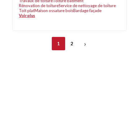
Travaux de toiture
Toiture bâtiment
Rénovation de toiture
Service de nettoyage de toiture
Toit plat
Maison ossature bois
Bardage façade
Voir plus
›
1
2
Découvrez également
Maison.lu
Habiter.lu
Liens utiles
Contact
Mentions légales