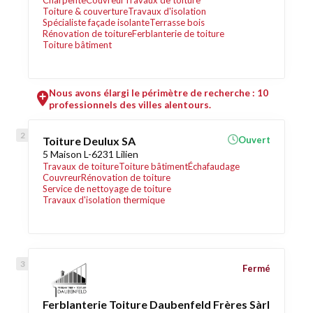
Charpente
Couvreur
Travaux de toiture
Toiture & couverture
Travaux d'isolation
Spécialiste façade isolante
Terrasse bois
Rénovation de toiture
Ferblanterie de toiture
Toiture bâtiment
Nous avons élargi le périmètre de recherche : 10
professionnels des villes alentours.
Toiture Deulux SA
Ouvert
5 Maison L-6231 Lilien
Travaux de toiture
Toiture bâtiment
Échafaudage
Couvreur
Rénovation de toiture
Service de nettoyage de toiture
Travaux d'isolation thermique
Fermé
Ferblanterie Toiture Daubenfeld Frères Sàrl