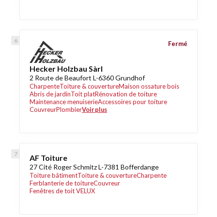
Fermé
Hecker Holzbau Sàrl
2 Route de Beaufort L-6360 Grundhof
Charpente
Toiture & couverture
Maison ossature bois
Abris de jardin
Toit plat
Rénovation de toiture
Maintenance menuiserie
Accessoires pour toiture
Couvreur
Plombier
Voir plus
AF Toiture
27 Cité Roger Schmitz L-7381 Bofferdange
Toiture bâtiment
Toiture & couverture
Charpente
Ferblanterie de toiture
Couvreur
Fenêtres de toit VELUX