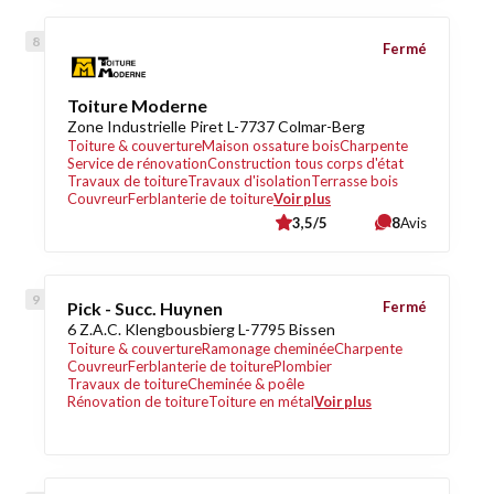
Fermé
Toiture Moderne
Zone Industrielle Piret L-7737 Colmar-Berg
Toiture & couverture
Maison ossature bois
Charpente
Service de rénovation
Construction tous corps d'état
Travaux de toiture
Travaux d'isolation
Terrasse bois
Couvreur
Ferblanterie de toiture
Voir plus
3,5/5
8
Avis
Pick - Succ. Huynen
Fermé
6 Z.A.C. Klengbousbierg L-7795 Bissen
Toiture & couverture
Ramonage cheminée
Charpente
Couvreur
Ferblanterie de toiture
Plombier
Travaux de toiture
Cheminée & poêle
Rénovation de toiture
Toiture en métal
Voir plus