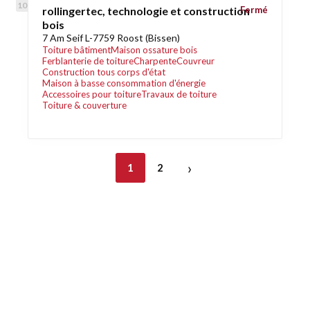
rollingertec, technologie et construction
Fermé
bois
7 Am Seif L-7759 Roost (Bissen)
Toiture bâtiment
Maison ossature bois
Ferblanterie de toiture
Charpente
Couvreur
Construction tous corps d'état
Maison à basse consommation d'énergie
Accessoires pour toiture
Travaux de toiture
Toiture & couverture
›
1
2
Découvrez également
Maison.lu
Habiter.lu