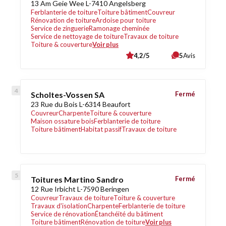
13 Am Geie Wee L-7410 Angelsberg
Ferblanterie de toiture
Toiture bâtiment
Couvreur
Rénovation de toiture
Ardoise pour toiture
Service de zinguerie
Ramonage cheminée
Service de nettoyage de toiture
Travaux de toiture
Toiture & couverture
Voir plus
4,2/5
5
Avis
Scholtes-Vossen SA
Fermé
23 Rue du Bois L-6314 Beaufort
Couvreur
Charpente
Toiture & couverture
Maison ossature bois
Ferblanterie de toiture
Toiture bâtiment
Habitat passif
Travaux de toiture
Toitures Martino Sandro
Fermé
12 Rue Irbicht L-7590 Beringen
Couvreur
Travaux de toiture
Toiture & couverture
Travaux d'isolation
Charpente
Ferblanterie de toiture
Service de rénovation
Étanchéité du bâtiment
Toiture bâtiment
Rénovation de toiture
Voir plus