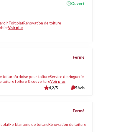
Ouvert
jardin
Toit plat
Rénovation de toiture
mbier
Voir plus
Fermé
e toiture
Ardoise pour toiture
Service de zinguerie
 toiture
Toiture & couverture
Voir plus
4,2/5
5
Avis
Fermé
t plat
Ferblanterie de toiture
Rénovation de toiture