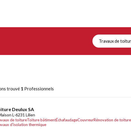
Travaux de toitu
ons trouvé
1
Professionnels
iture Deulux SA
Maison L-6231 Lilien
avaux de toiture
Toiture bâtiment
Échafaudage
Couvreur
Rénovation de toiture
avaux d'isolation thermique