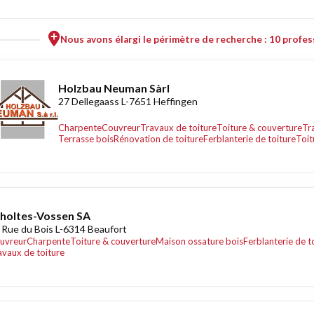
Nous avons élargi le périmètre de recherche : 10 profess
Holzbau Neuman Sàrl
27 Dellegaass L-7651 Heffingen
Charpente
Couvreur
Travaux de toiture
Toiture & couverture
Tr
Terrasse bois
Rénovation de toiture
Ferblanterie de toiture
Toit
holtes-Vossen SA
 Rue du Bois L-6314 Beaufort
uvreur
Charpente
Toiture & couverture
Maison ossature bois
Ferblanterie de t
avaux de toiture