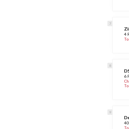
Zi
4 
To
DS
6 
Ch
Toi
De
40
To