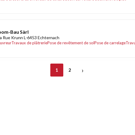
oom-Bau Sàrl
a Rue Krunn L-6453 Echternach
uvreur
Travaux de plâtrerie
Pose de revêtement de sol
Pose de carrelage
Trava
›
1
2
nt