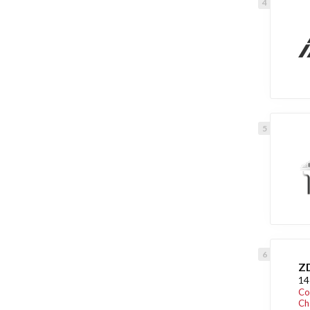
Z
14
Co
Ch