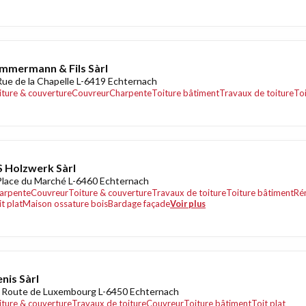
mmermann & Fils Sàrl
Rue de la Chapelle L-6419 Echternach
iture & couverture
Couvreur
Charpente
Toiture bâtiment
Travaux de toiture
Toi
 Holzwerk Sàrl
Place du Marché L-6460 Echternach
arpente
Couvreur
Toiture & couverture
Travaux de toiture
Toiture bâtiment
Ré
t plat
Maison ossature bois
Bardage façade
Voir plus
nis Sàrl
 Route de Luxembourg L-6450 Echternach
iture & couverture
Travaux de toiture
Couvreur
Toiture bâtiment
Toit plat