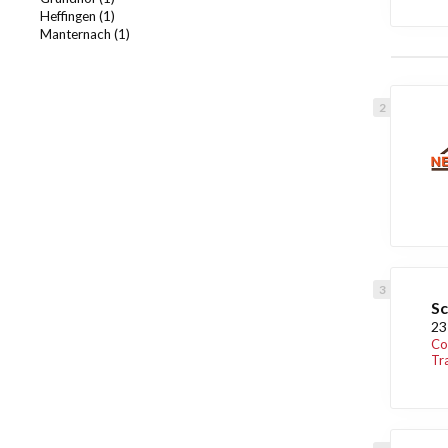
Heffingen (1)
Manternach (1)
Sc
23
Co
Tr