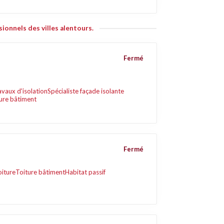
ionnels des villes alentours.
Fermé
avaux d'isolation
Spécialiste façade isolante
ure bâtiment
Fermé
oiture
Toiture bâtiment
Habitat passif