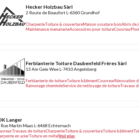
Hecker Holzbau Sàrl
2 Route de Beaufort L-6360 Grundhof
Charpente
Toiture & couverture
Maison ossature bois
Abris de 
Maintenance menuiserie
Accessoires pour toiture
Couvreur
Plo
Ferblanterie Toiture Daubenfeld Frères Sàrl
13 Am Geie Wee L-7410 Angelsberg
Ferblanterie de toiture
Toiture bâtiment
Couvreur
Rénovation d
Ramonage cheminée
Service de nettoyage de toiture
Travaux de
DK Langer
 Rue Martin Maas L-6468 Echternach
uvreur
Travaux de toiture
Charpente
Toiture & couverture
Toiture bâtiment
Toi
arpente en acier
Toiture en métal
Voir plus