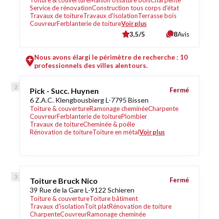
Toiture & couverture
Maison ossature bois
Charpente
Service de rénovation
Construction tous corps d'état
Travaux de toiture
Travaux d'isolation
Terrasse bois
Couvreur
Ferblanterie de toiture
Voir plus
3,5/5
8
Avis
Nous avons élargi le périmètre de recherche : 10
professionnels des villes alentours.
Pick - Succ. Huynen
Fermé
6 Z.A.C. Klengbousbierg L-7795 Bissen
Toiture & couverture
Ramonage cheminée
Charpente
Couvreur
Ferblanterie de toiture
Plombier
Travaux de toiture
Cheminée & poêle
Rénovation de toiture
Toiture en métal
Voir plus
Toiture Bruck Nico
Fermé
39 Rue de la Gare L-9122 Schieren
Toiture & couverture
Toiture bâtiment
Travaux d'isolation
Toit plat
Rénovation de toiture
Charpente
Couvreur
Ramonage cheminée