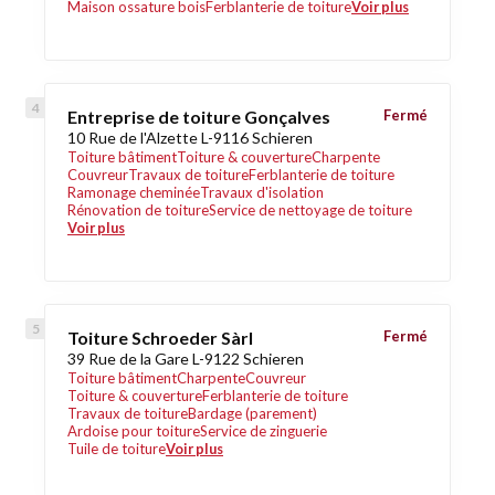
Maison ossature bois
Ferblanterie de toiture
Voir plus
Entreprise de toiture Gonçalves
Fermé
10 Rue de l'Alzette L-9116 Schieren
Toiture bâtiment
Toiture & couverture
Charpente
Couvreur
Travaux de toiture
Ferblanterie de toiture
Ramonage cheminée
Travaux d'isolation
Rénovation de toiture
Service de nettoyage de toiture
Voir plus
Toiture Schroeder Sàrl
Fermé
39 Rue de la Gare L-9122 Schieren
Toiture bâtiment
Charpente
Couvreur
Toiture & couverture
Ferblanterie de toiture
Travaux de toiture
Bardage (parement)
Ardoise pour toiture
Service de zinguerie
Tuile de toiture
Voir plus