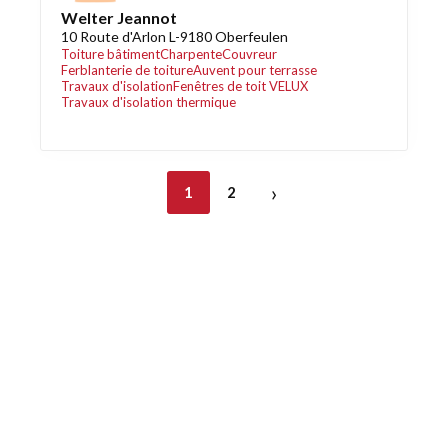
Welter Jeannot
10 Route d'Arlon L-9180 Oberfeulen
Toiture bâtiment
Charpente
Couvreur
Ferblanterie de toiture
Auvent pour terrasse
Travaux d'isolation
Fenêtres de toit VELUX
Travaux d'isolation thermique
›
1
2
Découvrez également
Maison.lu
Habiter.lu
Liens utiles