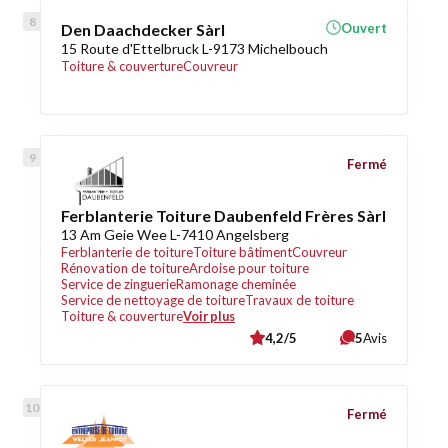
Den Daachdecker Sàrl
Ouvert
15 Route d'Ettelbruck L-9173 Michelbouch
Toiture & couverture
Couvreur
Fermé
Ferblanterie Toiture Daubenfeld Frères Sàrl
13 Am Geie Wee L-7410 Angelsberg
Ferblanterie de toiture
Toiture bâtiment
Couvreur
Rénovation de toiture
Ardoise pour toiture
Service de zinguerie
Ramonage cheminée
Service de nettoyage de toiture
Travaux de toiture
Toiture & couverture
Voir plus
4,2/5
5
Avis
Fermé