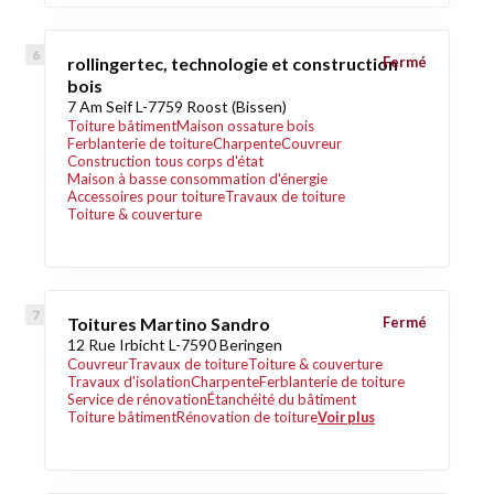
rollingertec, technologie et construction
Fermé
bois
7 Am Seif L-7759 Roost (Bissen)
Toiture bâtiment
Maison ossature bois
Ferblanterie de toiture
Charpente
Couvreur
Construction tous corps d'état
Maison à basse consommation d'énergie
Accessoires pour toiture
Travaux de toiture
Toiture & couverture
Toitures Martino Sandro
Fermé
12 Rue Irbicht L-7590 Beringen
Couvreur
Travaux de toiture
Toiture & couverture
Travaux d'isolation
Charpente
Ferblanterie de toiture
Service de rénovation
Étanchéité du bâtiment
Toiture bâtiment
Rénovation de toiture
Voir plus