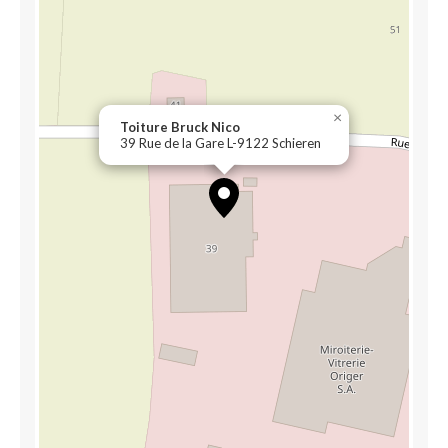
×
Toiture Bruck Nico
39 Rue de la Gare L-9122 Schieren