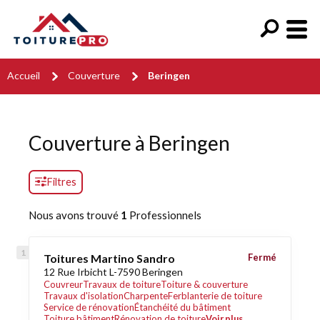
Accueil
Couverture
Beringen
Couverture à Beringen
Filtres
Nous avons trouvé
1
Professionnels
Toitures Martino Sandro
Fermé
12 Rue Irbicht L-7590 Beringen
Couvreur
Travaux de toiture
Toiture & couverture
Travaux d'isolation
Charpente
Ferblanterie de toiture
Service de rénovation
Étanchéité du bâtiment
Toiture bâtiment
Rénovation de toiture
Voir plus