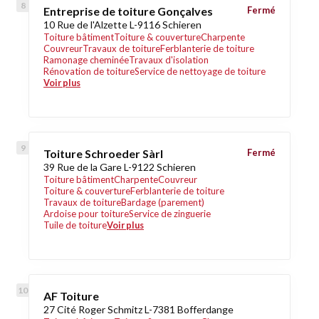
Entreprise de toiture Gonçalves
Fermé
10 Rue de l'Alzette L-9116 Schieren
Toiture bâtiment
Toiture & couverture
Charpente
Couvreur
Travaux de toiture
Ferblanterie de toiture
Ramonage cheminée
Travaux d'isolation
Rénovation de toiture
Service de nettoyage de toiture
Voir plus
Toiture Schroeder Sàrl
Fermé
39 Rue de la Gare L-9122 Schieren
Toiture bâtiment
Charpente
Couvreur
Toiture & couverture
Ferblanterie de toiture
Travaux de toiture
Bardage (parement)
Ardoise pour toiture
Service de zinguerie
Tuile de toiture
Voir plus
AF Toiture
27 Cité Roger Schmitz L-7381 Bofferdange