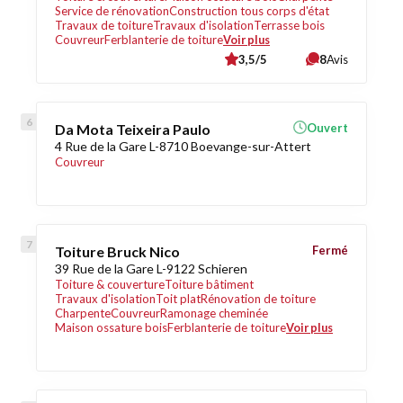
Service de rénovation
Construction tous corps d'état
Travaux de toiture
Travaux d'isolation
Terrasse bois
Couvreur
Ferblanterie de toiture
Voir plus
3,5/5
8
Avis
Da Mota Teixeira Paulo
Ouvert
4 Rue de la Gare L-8710 Boevange-sur-Attert
Couvreur
Toiture Bruck Nico
Fermé
39 Rue de la Gare L-9122 Schieren
Toiture & couverture
Toiture bâtiment
Travaux d'isolation
Toit plat
Rénovation de toiture
Charpente
Couvreur
Ramonage cheminée
Maison ossature bois
Ferblanterie de toiture
Voir plus