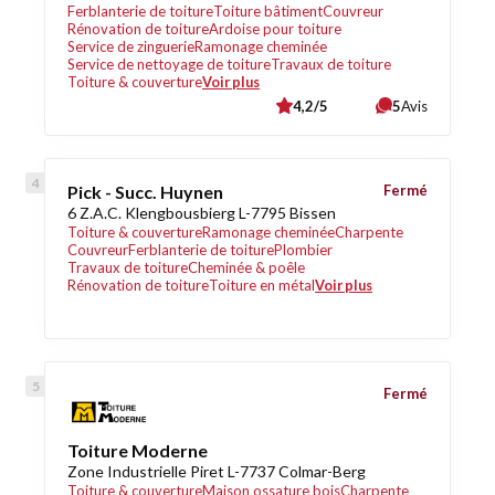
Ferblanterie de toiture
Toiture bâtiment
Couvreur
Rénovation de toiture
Ardoise pour toiture
Service de zinguerie
Ramonage cheminée
Service de nettoyage de toiture
Travaux de toiture
Toiture & couverture
Voir plus
4,2/5
5
Avis
Pick - Succ. Huynen
Fermé
6 Z.A.C. Klengbousbierg L-7795 Bissen
Toiture & couverture
Ramonage cheminée
Charpente
Couvreur
Ferblanterie de toiture
Plombier
Travaux de toiture
Cheminée & poêle
Rénovation de toiture
Toiture en métal
Voir plus
Fermé
Toiture Moderne
Zone Industrielle Piret L-7737 Colmar-Berg
Toiture & couverture
Maison ossature bois
Charpente