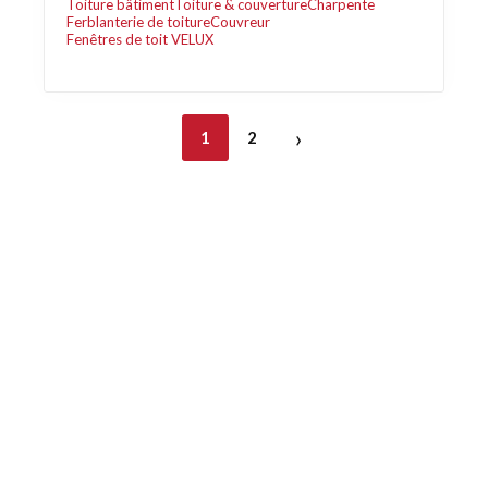
Toiture bâtiment
Toiture & couverture
Charpente
Ferblanterie de toiture
Couvreur
Fenêtres de toit VELUX
›
1
2
Découvrez également
Maison.lu
Habiter.lu
Liens utiles
Contact
Mentions légales