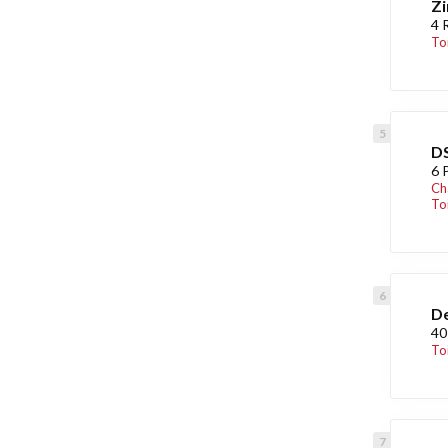
Zi
4 
To
DS
6 
Ch
Toi
De
40
To