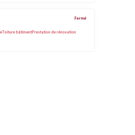
Fermé
ge
Toiture bâtiment
Prestation de rénovation
Liens utiles
Contact
Mentions légales