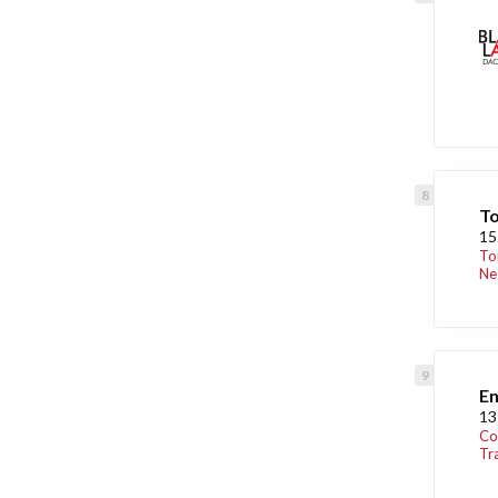
To
15
To
Ne
En
13
Co
Tr