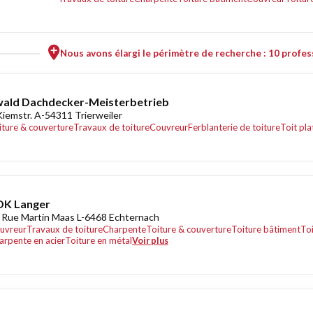
Nous avons élargi le périmètre de recherche : 10 profess
ald Dachdecker-Meisterbetrieb
Kiemstr. A-54311 Trierweiler
iture & couverture
Travaux de toiture
Couvreur
Ferblanterie de toiture
Toit pla
DK Langer
 Rue Martin Maas L-6468 Echternach
uvreur
Travaux de toiture
Charpente
Toiture & couverture
Toiture bâtiment
Toi
arpente en acier
Toiture en métal
Voir plus