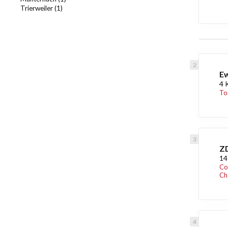
Trierweiler (1)
Ew
4 
To
Z
14
Co
Ch