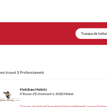
Travaux de toitu
ons trouvé
1
Professionnels
Holzbau Heintz
4 Route d'Echternach L-6560 Hinkel
Travaux de toiture
Charpente
Toiture bâtiment
Couvreur
Toitur