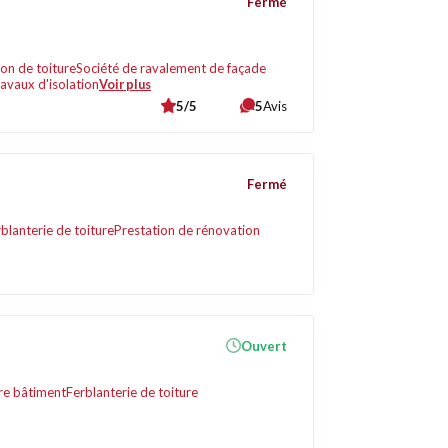
Fermé
on de toiture
Société de ravalement de façade
avaux d'isolation
Voir plus
5/5
5
Avis
Fermé
blanterie de toiture
Prestation de rénovation
Ouvert
re bâtiment
Ferblanterie de toiture