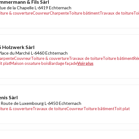
mmermann & Fils Sàrl
Rue de la Chapelle L-6419 Echternach
iture & couverture
Couvreur
Charpente
Toiture bâtiment
Travaux de toiture
Toi
 Holzwerk Sàrl
Place du Marché L-6460 Echternach
arpente
Couvreur
Toiture & couverture
Travaux de toiture
Toiture bâtiment
Ré
t plat
Maison ossature bois
Bardage façade
Voir plus
nis Sàrl
 Route de Luxembourg L-6450 Echternach
iture & couverture
Travaux de toiture
Couvreur
Toiture bâtiment
Toit plat