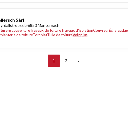
llersch Sàrl
Syrdallstrooss L-6850 Manternach
iture & couverture
Travaux de toiture
Travaux d'isolation
Couvreur
Échafauda
rblanterie de toiture
Toit plat
Tuile de toiture
Voir plus
›
1
2
nt