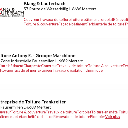
Blang & Lauterbach
57 Route de Wasserbillig L-6686 Mertert
Couvreur
Travaux de toiture
Toiture bâtiment
Toit plat
Rénovati
Toiture & couverture
Façade bâtiment
Ferblanterie de toiture
Tr
iture Antony E. - Groupe Marchione
 Zone Industrielle Fausermillen L-6689 Mertert
iture bâtiment
Charpente
Couvreur
Travaux de toiture
Toiture & couverture
Fer
ttoyage façade et mur extérieur
Travaux d'isolation thermique
treprise de Toiture Frankreiter
 Fausermillen L-6689 Mertert
uvreur
Toiture & couverture
Travaux de toiture
Toit plat
Toiture en métal
Toitu
aitement et étanchéité de balcon
Rénovation de toiture
Plombier
Voir plus