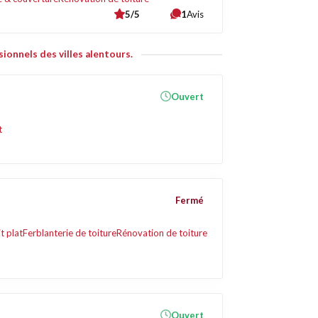
5/5
1
Avis
ionnels des villes alentours.
Ouvert
t
Fermé
t plat
Ferblanterie de toiture
Rénovation de toiture
Ouvert